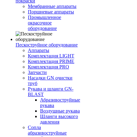
покраски
Мембранные аппараты
Поршневые аппараты
Промышленное
окрасочное
оборудование
Пескоструйное оборудование
Аппараты
Комплектация LIGHT
Комплектация PRIME
Комплектация PRO
Запчасти
Насадки GN очистки
труб
Рукава и шланги GN-
BLAST
Абразивоструйные
рукава
Воздушные рукава
Шланги высокого
давления
Сопла
абразивоструйные