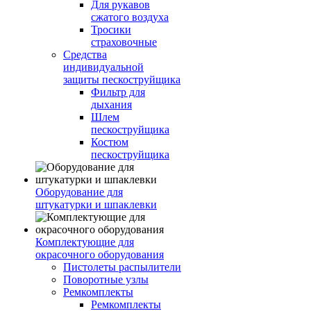
Для рукавов
сжатого воздуха
Тросики
страховочные
Средства
индивидуальной
защиты пескоструйщика
Фильтр для
дыхания
Шлем
пескоструйщика
Костюм
пескоструйщика
Оборудование для
штукатурки и шпаклевки
Комплектующие для
окрасочного оборудования
Пистолеты распылители
Поворотные узлы
Ремкомплекты
Ремкомплекты