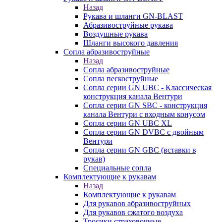
Назад
Рукава и шланги GN-BLAST
Абразивоструйные рукава
Воздушные рукава
Шланги высокого давления
Сопла абразивоструйные
Назад
Сопла абразивоструйные
Сопла пескоструйные
Сопла серии GN UBC - Классическая
конструкция канала Вентури
Сопла серии GN SBC - конструкция
канала Вентури c входным конусом
Сопла серии GN UBC XL
Сопла серии GN DVBC с двойным
Вентури
Сопла серии GN GBC (вставки в
рукав)
Специальные сопла
Комплектующие к рукавам
Назад
Комплектующие к рукавам
Для рукавов абразивоструйных
Для рукавов сжатого воздуха
Тросики страховочные