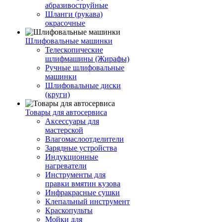
абразивоструйные
Шланги (рукава)
окрасочные
Шлифовальные машинки
Телескопические
шлифмашины (Жирафы)
Ручные шлифовальные
машинки
Шлифовальные диски
(круги)
Товары для автосервиса
Аксессуары для
мастерской
Влагомаслоотделители
Зарядные устройства
Индукционные
нагреватели
Инструменты для
правки вмятин кузова
Инфракрасные сушки
Клепальный инструмент
Краскопульты
Мойки для