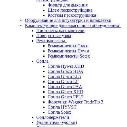
Фильтр для дыхания
Шлем пескоструйщика
Костюм пескоструйщика
Оборудование для штукатурки и шпаклевки
Комплектующие для окрасочного оборудования
Пистолеты распылители
Поворотные узлы
Ремкомплекты
Ремкомплекты Graco
Ремкомплекты Hywst
Ремкомпллекты Sotex
Сопла
Сопла Hywst XHD
Сопла Graco HDA
Сопла Graco LL5
Сопла Graco LP
Сопла Graco PAA
Сопла Graco XHD
Сопла Graco FFLP
Форсунки Wagner TradeTip 3
Сопла HYVST
Сопла Sotex
Соплодержатели
Удлинитель (удочки)