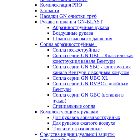
Комплектация PRO
Запчасти
Насадки GN очистки труб
Рукава и шланги GN-BLAST
Абразивоструйные рукава
Воздушные рукава
Шланги высокого давления
Сопла абразивоструйные
Сопла пескоструйные
Сопла серии GN UBC - Классическая
конструкция канала Вентури
Сопла серии GN SBC - конструкция
канала Вентури c входным конусом
Сопла серии GN UBC XL
Сопла серии GN DVBC с двойным
Вентури
Сопла серии GN GBC (вставки в
рукав)
Специальные сопла
Комплектующие к рукавам
Для рукавов абразивоструйных
Для рукавов сжатого воздуха
Тросики страховочные
Средства индивидуальной защиты
пескоструйщика