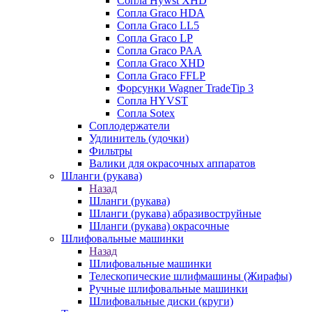
Сопла Hywst XHD
Сопла Graco HDA
Сопла Graco LL5
Сопла Graco LP
Сопла Graco PAA
Сопла Graco XHD
Сопла Graco FFLP
Форсунки Wagner TradeTip 3
Сопла HYVST
Сопла Sotex
Соплодержатели
Удлинитель (удочки)
Фильтры
Валики для окрасочных аппаратов
Шланги (рукава)
Назад
Шланги (рукава)
Шланги (рукава) абразивоструйные
Шланги (рукава) окрасочные
Шлифовальные машинки
Назад
Шлифовальные машинки
Телескопические шлифмашины (Жирафы)
Ручные шлифовальные машинки
Шлифовальные диски (круги)