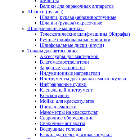
Фильтры
Валики для окрасочных аппаратов
Шланги (рукава)
Шланги (рукава) абразивоструйные
Шланги (рукава) окрасочные
Шлифовальные машинки
Телескопические шлифмашины (Жирафы)
Ручные шлифовальные машинки
Шлифовальные диски (круги)
Товары для автосервиса
Аксессуары для мастерской
Влагомаслоотделители
Зарядные устройства
Индукционные нагреватели
Инструменты для правки вмятин кузова
Инфракрасные сушки
Клепальный инструмент
Краскопульты
Мойки для краскопультов
Принадлежности
Манометры на краскопульт
Сварочное оборудование
Сварочные аппараты
Воздушные головы
Бачки, адаптеры для краскопульта