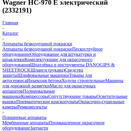
Wagner HC-970 E электрический
(2332191)
Главная
-
Каталог
-
Аппараты безвоздушной покраски
Аппараты безвоздушной покраски
Пескоструйное
оборудование
Оборудование для штукатурки и
шпаклевки
Комплектующие для окрасочного
оборудования
Шпатлёвка и инструменты DANOGIPS &
SHEETROCK
Шланги (рукава)
Средства
защиты
Шлифовальные машинки
Товары для
автосервиса
Инъекция бетона
Ходули строительные
Машины
для дорожной разметки
Масло для окрасочных
аппаратов
Полировальные
машинки
Компрессоры
Сопутствующие товары
Осветительные
вышки
Пневматические краскопульты
Окрасочно-сушильные
камеры
Ремкомплекты
-
Поршневые аппараты
Мембранные аппараты
Промышленное окрасочное
оборудование
Запчасти