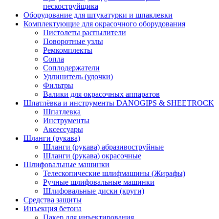
пескоструйщика
Оборудование для штукатурки и шпаклевки
Комплектующие для окрасочного оборудования
Пистолеты распылители
Поворотные узлы
Ремкомплекты
Сопла
Соплодержатели
Удлинитель (удочки)
Фильтры
Валики для окрасочных аппаратов
Шпатлёвка и инструменты DANOGIPS & SHEETROCK
Шпатлевка
Инструменты
Аксессуары
Шланги (рукава)
Шланги (рукава) абразивоструйные
Шланги (рукава) окрасочные
Шлифовальные машинки
Телескопические шлифмашины (Жирафы)
Ручные шлифовальные машинки
Шлифовальные диски (круги)
Средства защиты
Инъекция бетона
Пакер для инъектирования