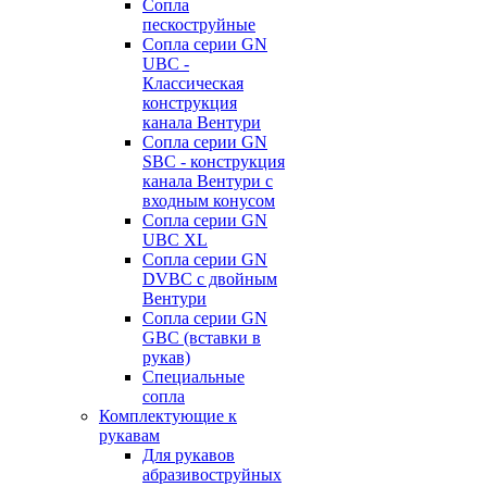
Сопла
пескоструйные
Сопла серии GN
UBC -
Классическая
конструкция
канала Вентури
Сопла серии GN
SBC - конструкция
канала Вентури c
входным конусом
Сопла серии GN
UBC XL
Сопла серии GN
DVBC с двойным
Вентури
Сопла серии GN
GBC (вставки в
рукав)
Специальные
сопла
Комплектующие к
рукавам
Для рукавов
абразивоструйных