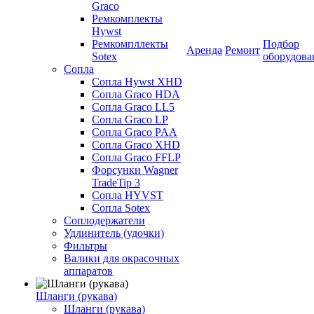
Graco
Ремкомплекты
Hywst
Ремкомпллекты
Подбор
Аренда
Ремонт
Sotex
оборудова
Сопла
Сопла Hywst XHD
Сопла Graco HDA
Сопла Graco LL5
Сопла Graco LP
Сопла Graco PAA
Сопла Graco XHD
Сопла Graco FFLP
Форсунки Wagner
TradeTip 3
Сопла HYVST
Сопла Sotex
Соплодержатели
Удлинитель (удочки)
Фильтры
Валики для окрасочных
аппаратов
Шланги (рукава)
Шланги (рукава)