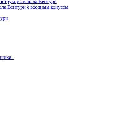
нструкция канала Вентури
ала Вентури c входным конусом
тури
уйщика