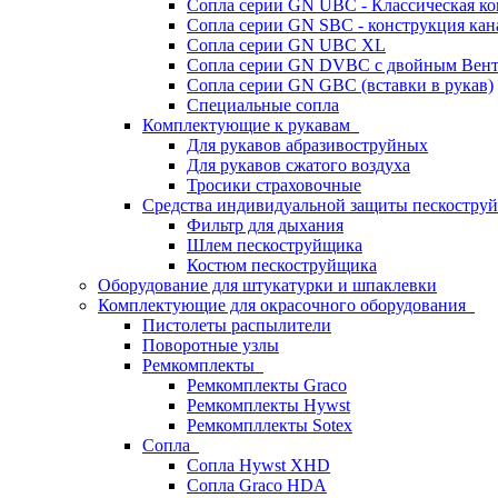
Сопла серии GN UBC - Классическая ко
Сопла серии GN SBC - конструкция кан
Сопла серии GN UBC XL
Сопла серии GN DVBC с двойным Вен
Сопла серии GN GBC (вставки в рукав)
Специальные сопла
Комплектующие к рукавам
Для рукавов абразивоструйных
Для рукавов сжатого воздуха
Тросики страховочные
Средства индивидуальной защиты пескостр
Фильтр для дыхания
Шлем пескоструйщика
Костюм пескоструйщика
Оборудование для штукатурки и шпаклевки
Комплектующие для окрасочного оборудования
Пистолеты распылители
Поворотные узлы
Ремкомплекты
Ремкомплекты Graco
Ремкомплекты Hywst
Ремкомпллекты Sotex
Сопла
Сопла Hywst XHD
Сопла Graco HDA