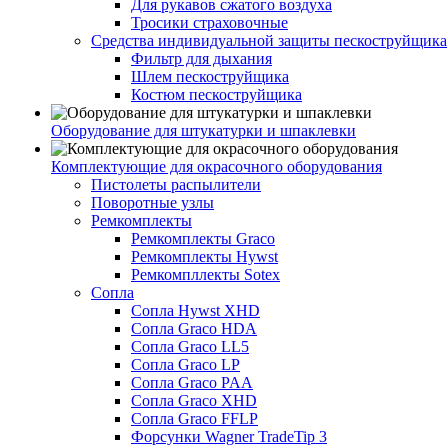
Для рукавов сжатого воздуха
Тросики страховочные
Средства индивидуальной защиты пескоструйщика
Фильтр для дыхания
Шлем пескоструйщика
Костюм пескоструйщика
Оборудование для штукатурки и шпаклевки
Комплектующие для окрасочного оборудования
Пистолеты распылители
Поворотные узлы
Ремкомплекты
Ремкомплекты Graco
Ремкомплекты Hywst
Ремкомпллекты Sotex
Сопла
Сопла Hywst XHD
Сопла Graco HDA
Сопла Graco LL5
Сопла Graco LP
Сопла Graco PAA
Сопла Graco XHD
Сопла Graco FFLP
Форсунки Wagner TradeTip 3