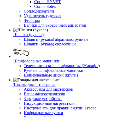
Сопла HYVST
Сопла Sotex
Соплодержатели
Удлинитель (удочки)
Фильтры
Валики для окрасочных аппаратов
Шланги (рукава)
Шланги (рукава) абразивоструйные
Шланги (рукава) окрасочные
Шлифовальные машинки
Телескопические шлифмашины (Жирафы)
Ручные шлифовальные машинки
Шлифовальные диски (круги)
Товары для автосервиса
Аксессуары для мастерской
Влагомаслоотделители
Зарядные устройства
Индукционные нагреватели
Инструменты для правки вмятин кузова
Инфракрасные сушки