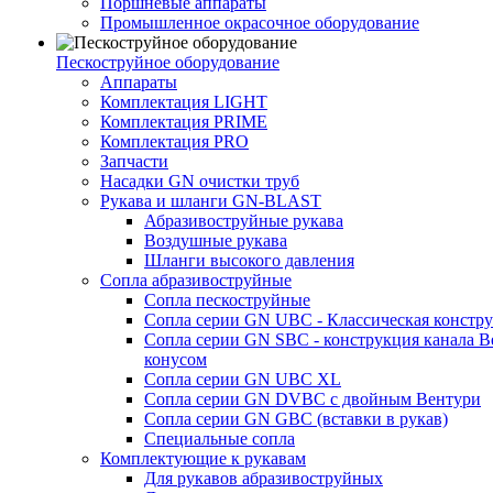
Поршневые аппараты
Промышленное окрасочное оборудование
Пескоструйное оборудование
Аппараты
Комплектация LIGHT
Комплектация PRIME
Комплектация PRO
Запчасти
Насадки GN очистки труб
Рукава и шланги GN-BLAST
Абразивоструйные рукава
Воздушные рукава
Шланги высокого давления
Сопла абразивоструйные
Сопла пескоструйные
Сопла серии GN UBC - Классическая констру
Сопла серии GN SBC - конструкция канала В
конусом
Сопла серии GN UBC XL
Сопла серии GN DVBC с двойным Вентури
Сопла серии GN GBC (вставки в рукав)
Специальные сопла
Комплектующие к рукавам
Для рукавов абразивоструйных