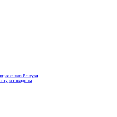
кция канала Вентури
ентури c входным