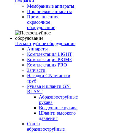
покраски
Мембранные аппараты
Поршневые аппараты
Промышленное
окрасочное
оборудование
Пескоструйное оборудование
Аппараты
Комплектация LIGHT
Комплектация PRIME
Комплектация PRO
Запчасти
Насадки GN очистки
труб
Рукава и шланги GN-
BLAST
Абразивоструйные
рукава
Воздушные рукава
Шланги высокого
давления
Сопла
абразивоструйные