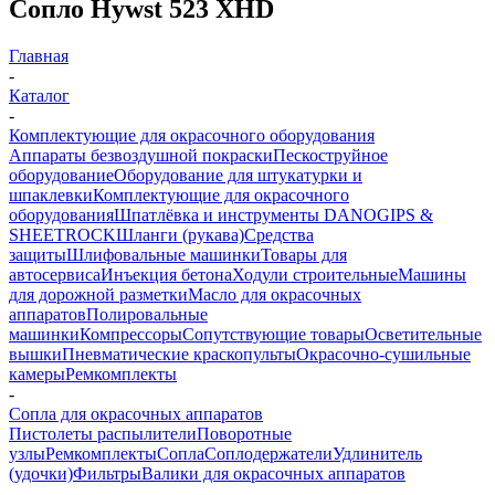
Сопло Hywst 523 XHD
Главная
-
Каталог
-
Комплектующие для окрасочного оборудования
Аппараты безвоздушной покраски
Пескоструйное
оборудование
Оборудование для штукатурки и
шпаклевки
Комплектующие для окрасочного
оборудования
Шпатлёвка и инструменты DANOGIPS &
SHEETROCK
Шланги (рукава)
Средства
защиты
Шлифовальные машинки
Товары для
автосервиса
Инъекция бетона
Ходули строительные
Машины
для дорожной разметки
Масло для окрасочных
аппаратов
Полировальные
машинки
Компрессоры
Сопутствующие товары
Осветительные
вышки
Пневматические краскопульты
Окрасочно-сушильные
камеры
Ремкомплекты
-
Сопла для окрасочных аппаратов
Пистолеты распылители
Поворотные
узлы
Ремкомплекты
Сопла
Соплодержатели
Удлинитель
(удочки)
Фильтры
Валики для окрасочных аппаратов
-