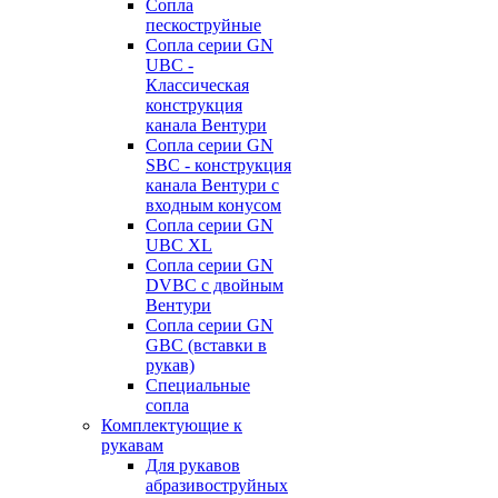
Сопла
пескоструйные
Сопла серии GN
UBC -
Классическая
конструкция
канала Вентури
Сопла серии GN
SBC - конструкция
канала Вентури c
входным конусом
Сопла серии GN
UBC XL
Сопла серии GN
DVBC с двойным
Вентури
Сопла серии GN
GBC (вставки в
рукав)
Специальные
сопла
Комплектующие к
рукавам
Для рукавов
абразивоструйных