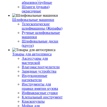
абразивоструйные
Шланги (рукава)
окрасочные
Шлифовальные машинки
Телескопические
шлифмашины (Жирафы)
Ручные шлифовальные
машинки
Шлифовальные диски
(круги)
Товары для автосервиса
Аксессуары для
мастерской
Влагомаслоотделители
Зарядные устройства
Индукционные
нагреватели
Инструменты для
правки вмятин кузова
Инфракрасные сушки
Клепальный инструмент
Краскопульты
Мойки для