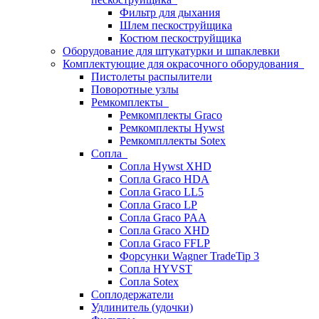
Фильтр для дыхания
Шлем пескоструйщика
Костюм пескоструйщика
Оборудование для штукатурки и шпаклевки
Комплектующие для окрасочного оборудования
Пистолеты распылители
Поворотные узлы
Ремкомплекты
Ремкомплекты Graco
Ремкомплекты Hywst
Ремкомпллекты Sotex
Сопла
Сопла Hywst XHD
Сопла Graco HDA
Сопла Graco LL5
Сопла Graco LP
Сопла Graco PAA
Сопла Graco XHD
Сопла Graco FFLP
Форсунки Wagner TradeTip 3
Сопла HYVST
Сопла Sotex
Соплодержатели
Удлинитель (удочки)