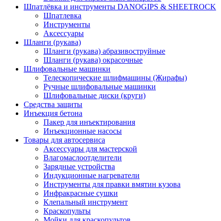
Шпатлёвка и инструменты DANOGIPS & SHEETROCK
Шпатлевка
Инструменты
Аксессуары
Шланги (рукава)
Шланги (рукава) абразивоструйные
Шланги (рукава) окрасочные
Шлифовальные машинки
Телескопические шлифмашины (Жирафы)
Ручные шлифовальные машинки
Шлифовальные диски (круги)
Средства защиты
Инъекция бетона
Пакер для инъектирования
Инъекционные насосы
Товары для автосервиса
Аксессуары для мастерской
Влагомаслоотделители
Зарядные устройства
Индукционные нагреватели
Инструменты для правки вмятин кузова
Инфракрасные сушки
Клепальный инструмент
Краскопульты
Мойки для краскопультов