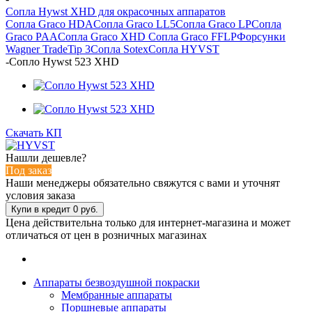
Сопла Hywst XHD для окрасочных аппаратов
Сопла Graco HDA
Сопла Graco LL5
Сопла Graco LP
Сопла
Graco PAA
Сопла Graco XHD
Сопла Graco FFLP
Форсунки
Wagner TradeTip 3
Сопла Sotex
Сопла HYVST
-
Сопло Hywst 523 XHD
Скачать КП
Нашли дешевле?
Под заказ
Наши менеджеры обязательно свяжутся с вами и уточнят
условия заказа
Цена действительна только для интернет-магазина и может
отличаться от цен в розничных магазинах
Аппараты безвоздушной покраски
Мембранные аппараты
Поршневые аппараты