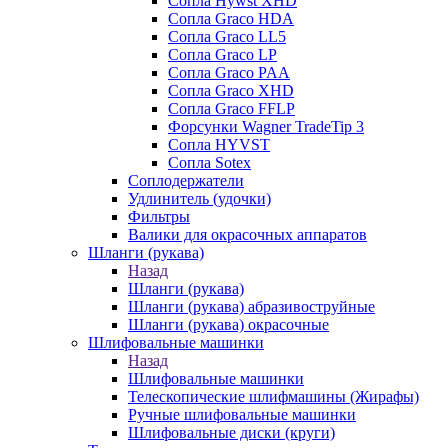
Сопла Hywst XHD
Сопла Graco HDA
Сопла Graco LL5
Сопла Graco LP
Сопла Graco PAA
Сопла Graco XHD
Сопла Graco FFLP
Форсунки Wagner TradeTip 3
Сопла HYVST
Сопла Sotex
Соплодержатели
Удлинитель (удочки)
Фильтры
Валики для окрасочных аппаратов
Шланги (рукава)
Назад
Шланги (рукава)
Шланги (рукава) абразивоструйные
Шланги (рукава) окрасочные
Шлифовальные машинки
Назад
Шлифовальные машинки
Телескопические шлифмашины (Жирафы)
Ручные шлифовальные машинки
Шлифовальные диски (круги)