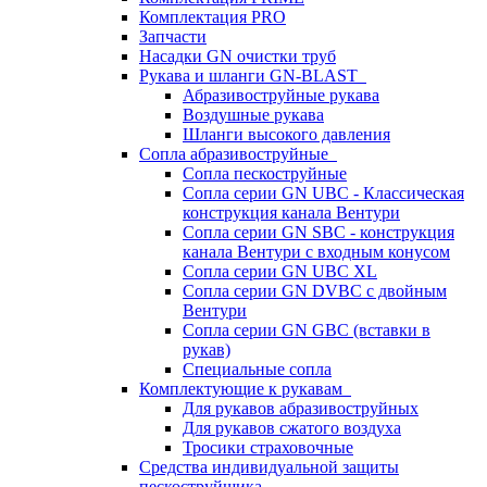
Комплектация PRO
Запчасти
Насадки GN очистки труб
Рукава и шланги GN-BLAST
Абразивоструйные рукава
Воздушные рукава
Шланги высокого давления
Сопла абразивоструйные
Сопла пескоструйные
Сопла серии GN UBC - Классическая
конструкция канала Вентури
Сопла серии GN SBC - конструкция
канала Вентури c входным конусом
Сопла серии GN UBC XL
Сопла серии GN DVBC с двойным
Вентури
Сопла серии GN GBC (вставки в
рукав)
Специальные сопла
Комплектующие к рукавам
Для рукавов абразивоструйных
Для рукавов сжатого воздуха
Тросики страховочные
Средства индивидуальной защиты
пескоструйщика