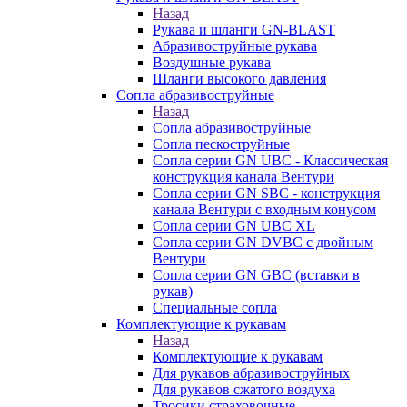
Назад
Рукава и шланги GN-BLAST
Абразивоструйные рукава
Воздушные рукава
Шланги высокого давления
Сопла абразивоструйные
Назад
Сопла абразивоструйные
Сопла пескоструйные
Сопла серии GN UBC - Классическая
конструкция канала Вентури
Сопла серии GN SBC - конструкция
канала Вентури c входным конусом
Сопла серии GN UBC XL
Сопла серии GN DVBC с двойным
Вентури
Сопла серии GN GBC (вставки в
рукав)
Специальные сопла
Комплектующие к рукавам
Назад
Комплектующие к рукавам
Для рукавов абразивоструйных
Для рукавов сжатого воздуха
Тросики страховочные