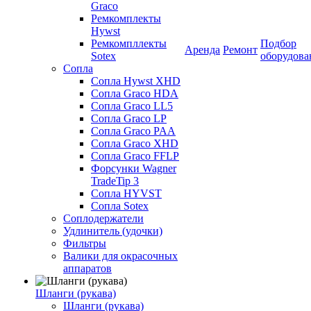
Graco
Ремкомплекты
Hywst
Ремкомпллекты
Подбор
Аренда
Ремонт
Sotex
оборудова
Сопла
Сопла Hywst XHD
Сопла Graco HDA
Сопла Graco LL5
Сопла Graco LP
Сопла Graco PAA
Сопла Graco XHD
Сопла Graco FFLP
Форсунки Wagner
TradeTip 3
Сопла HYVST
Сопла Sotex
Соплодержатели
Удлинитель (удочки)
Фильтры
Валики для окрасочных
аппаратов
Шланги (рукава)
Шланги (рукава)