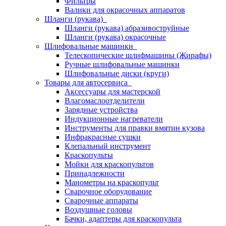
Фильтры
Валики для окрасочных аппаратов
Шланги (рукава)
Шланги (рукава) абразивоструйные
Шланги (рукава) окрасочные
Шлифовальные машинки
Телескопические шлифмашины (Жирафы)
Ручные шлифовальные машинки
Шлифовальные диски (круги)
Товары для автосервиса
Аксессуары для мастерской
Влагомаслоотделители
Зарядные устройства
Индукционные нагреватели
Инструменты для правки вмятин кузова
Инфракрасные сушки
Клепальный инструмент
Краскопульты
Мойки для краскопультов
Принадлежности
Манометры на краскопульт
Сварочное оборудование
Сварочные аппараты
Воздушные головы
Бачки, адаптеры для краскопульта