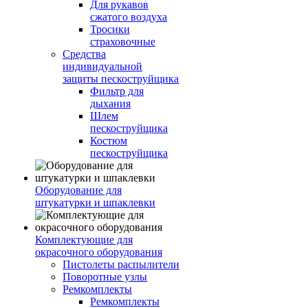
Для рукавов
сжатого воздуха
Тросики
страховочные
Средства
индивидуальной
защиты пескоструйщика
Фильтр для
дыхания
Шлем
пескоструйщика
Костюм
пескоструйщика
Оборудование для
штукатурки и шпаклевки
Комплектующие для
окрасочного оборудования
Пистолеты распылители
Поворотные узлы
Ремкомплекты
Ремкомплекты