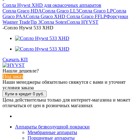
Сопла Hywst XHD для окрасочных аппаратов
Сопла Graco HDA
Сопла Graco LL5
Сопла Graco LP
Сопла
Graco PAA
Сопла Graco XHD
Сопла Graco FFLP
Форсунки
Wagner TradeTip 3
Сопла Sotex
Сопла HYVST
-
Сопло Hywst 533 XHD
Скачать КП
Нашли дешевле?
Под заказ
Наши менеджеры обязательно свяжутся с вами и уточнят
условия заказа
Цена действительна только для интернет-магазина и может
отличаться от цен в розничных магазинах
Аппараты безвоздушной покраски
Мембранные аппараты
Поршневые аппараты