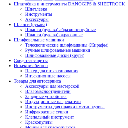
Шпатлёвка и инструменты DANOGIPS & SHEETROCK
Шпатлевка
Инструменты
Аксессуары
Шланги (рукава)
Шланги (рукава) абразивоструйные
Шланги (рукава) окрасочные
Шлифовальные машинки
Телескопические шлифмашины (Жирафы)
Ручные шлифовальные машинки
Шлифовальные диски (круги)
Средства защиты
Инъекция бетона
Пакер для инъектирования
Инъекционные насосы
Товары для автосервиса
Аксессуары для мастерской
Влагомаслоотделители
Зарядные устройства
Индукционные нагреватели
Инструменты для правки вмятин кузова
Инфракрасные сушки
Клепальный инструмент
Краскопульты
Мойки для краскопультов