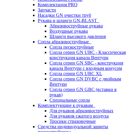
Комплектация PRO
Запчасти
Насадки GN очистки труб
Рукава и шланги GN-BLAST
Абразивоструйные рукава
Воздушные рукава
Шланги высокого давления
Сопла абразивоструйные
Сопла пескоструйные
Сопла серии GN UBC - Классическая
конструкция канала Вентури
Сопла серии GN SBC - конструкция
канала Вентури c входным конусом
Сопла серии GN UBC XL
Сопла серии GN DVBC с двойным
Вентури
Сопла серии GN GBC (вставки в
рукав)
Специальные сопла
Комплектующие к рукавам
Для рукавов абразивоструйных
Для рукавов сжатого воздуха
Тросики страховочные
Средства индивидуальной защиты
пескоструйщика