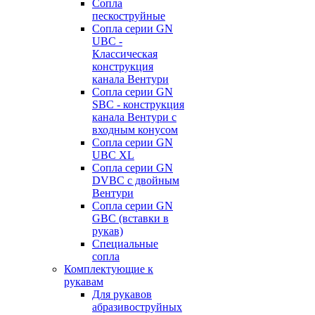
Сопла
пескоструйные
Сопла серии GN
UBC -
Классическая
конструкция
канала Вентури
Сопла серии GN
SBC - конструкция
канала Вентури c
входным конусом
Сопла серии GN
UBC XL
Сопла серии GN
DVBC с двойным
Вентури
Сопла серии GN
GBC (вставки в
рукав)
Специальные
сопла
Комплектующие к
рукавам
Для рукавов
абразивоструйных