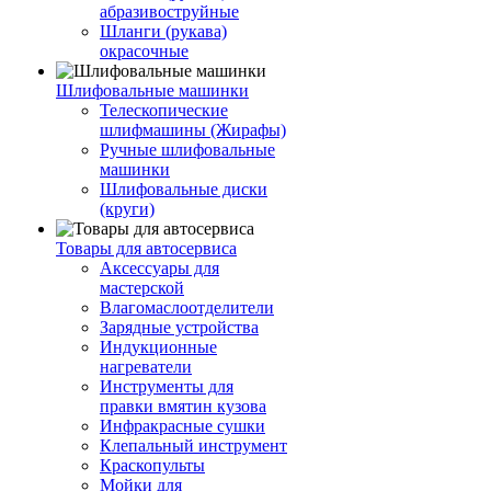
абразивоструйные
Шланги (рукава)
окрасочные
Шлифовальные машинки
Телескопические
шлифмашины (Жирафы)
Ручные шлифовальные
машинки
Шлифовальные диски
(круги)
Товары для автосервиса
Аксессуары для
мастерской
Влагомаслоотделители
Зарядные устройства
Индукционные
нагреватели
Инструменты для
правки вмятин кузова
Инфракрасные сушки
Клепальный инструмент
Краскопульты
Мойки для