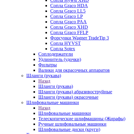
Сопла Hywst XHD
Сопла Graco HDA
Сопла Graco LL5
Сопла Graco LP
Сопла Graco PAA
Сопла Graco XHD
Сопла Graco FFLP
Форсунки Wagner TradeTip 3
Сопла HYVST
Сопла Sotex
Соплодержатели
Удлинитель (удочки)
Фильтры
Валики для окрасочных аппаратов
Шланги (рукава)
Назад
Шланги (рукава)
Шланги (рукава) абразивоструйные
Шланги (рукава) окрасочные
Шлифовальные машинки
Назад
Шлифовальные машинки
Телескопические шлифмашины (Жирафы)
Ручные шлифовальные машинки
Шлифовальные диски (круги)