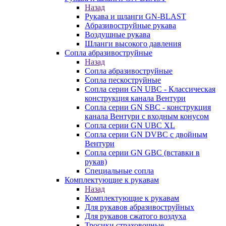
Назад
Рукава и шланги GN-BLAST
Абразивоструйные рукава
Воздушные рукава
Шланги высокого давления
Сопла абразивоструйные
Назад
Сопла абразивоструйные
Сопла пескоструйные
Сопла серии GN UBC - Классическая
конструкция канала Вентури
Сопла серии GN SBC - конструкция
канала Вентури c входным конусом
Сопла серии GN UBC XL
Сопла серии GN DVBC с двойным
Вентури
Сопла серии GN GBC (вставки в
рукав)
Специальные сопла
Комплектующие к рукавам
Назад
Комплектующие к рукавам
Для рукавов абразивоструйных
Для рукавов сжатого воздуха
Тросики страховочные