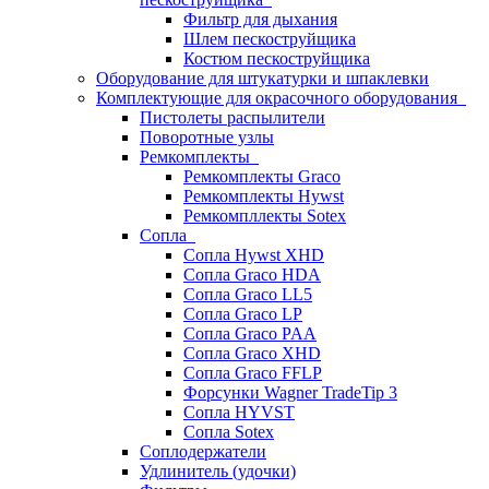
Фильтр для дыхания
Шлем пескоструйщика
Костюм пескоструйщика
Оборудование для штукатурки и шпаклевки
Комплектующие для окрасочного оборудования
Пистолеты распылители
Поворотные узлы
Ремкомплекты
Ремкомплекты Graco
Ремкомплекты Hywst
Ремкомпллекты Sotex
Сопла
Сопла Hywst XHD
Сопла Graco HDA
Сопла Graco LL5
Сопла Graco LP
Сопла Graco PAA
Сопла Graco XHD
Сопла Graco FFLP
Форсунки Wagner TradeTip 3
Сопла HYVST
Сопла Sotex
Соплодержатели
Удлинитель (удочки)