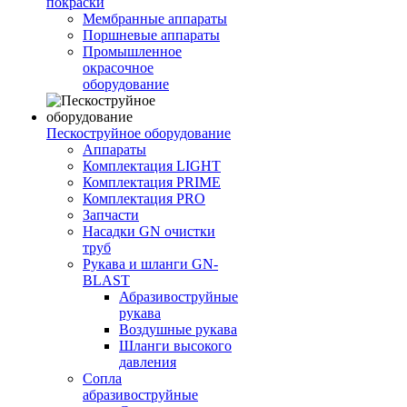
покраски
Мембранные аппараты
Поршневые аппараты
Промышленное
окрасочное
оборудование
Пескоструйное оборудование
Аппараты
Комплектация LIGHT
Комплектация PRIME
Комплектация PRO
Запчасти
Насадки GN очистки
труб
Рукава и шланги GN-
BLAST
Абразивоструйные
рукава
Воздушные рукава
Шланги высокого
давления
Сопла
абразивоструйные