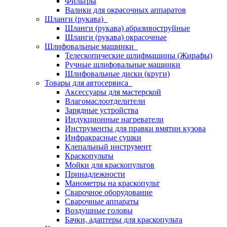
Фильтры
Валики для окрасочных аппаратов
Шланги (рукава)
Шланги (рукава) абразивоструйные
Шланги (рукава) окрасочные
Шлифовальные машинки
Телескопические шлифмашины (Жирафы)
Ручные шлифовальные машинки
Шлифовальные диски (круги)
Товары для автосервиса
Аксессуары для мастерской
Влагомаслоотделители
Зарядные устройства
Индукционные нагреватели
Инструменты для правки вмятин кузова
Инфракрасные сушки
Клепальный инструмент
Краскопульты
Мойки для краскопультов
Принадлежности
Манометры на краскопульт
Сварочное оборудование
Сварочные аппараты
Воздушные головы
Бачки, адаптеры для краскопульта