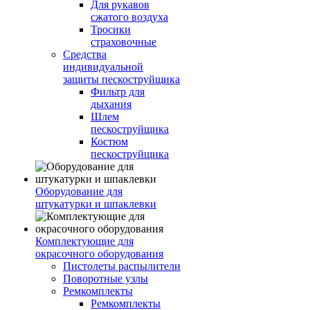
Для рукавов
сжатого воздуха
Тросики
страховочные
Средства
индивидуальной
защиты пескоструйщика
Фильтр для
дыхания
Шлем
пескоструйщика
Костюм
пескоструйщика
Оборудование для
штукатурки и шпаклевки
Комплектующие для
окрасочного оборудования
Пистолеты распылители
Поворотные узлы
Ремкомплекты
Ремкомплекты