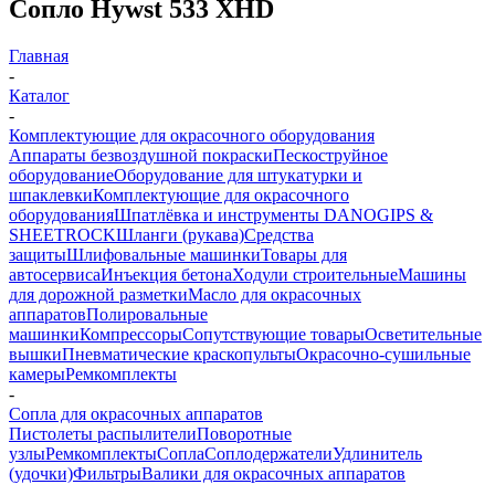
Сопло Hywst 533 XHD
Главная
-
Каталог
-
Комплектующие для окрасочного оборудования
Аппараты безвоздушной покраски
Пескоструйное
оборудование
Оборудование для штукатурки и
шпаклевки
Комплектующие для окрасочного
оборудования
Шпатлёвка и инструменты DANOGIPS &
SHEETROCK
Шланги (рукава)
Средства
защиты
Шлифовальные машинки
Товары для
автосервиса
Инъекция бетона
Ходули строительные
Машины
для дорожной разметки
Масло для окрасочных
аппаратов
Полировальные
машинки
Компрессоры
Сопутствующие товары
Осветительные
вышки
Пневматические краскопульты
Окрасочно-сушильные
камеры
Ремкомплекты
-
Сопла для окрасочных аппаратов
Пистолеты распылители
Поворотные
узлы
Ремкомплекты
Сопла
Соплодержатели
Удлинитель
(удочки)
Фильтры
Валики для окрасочных аппаратов
-