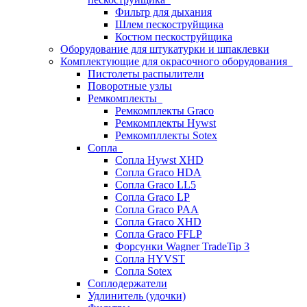
Фильтр для дыхания
Шлем пескоструйщика
Костюм пескоструйщика
Оборудование для штукатурки и шпаклевки
Комплектующие для окрасочного оборудования
Пистолеты распылители
Поворотные узлы
Ремкомплекты
Ремкомплекты Graco
Ремкомплекты Hywst
Ремкомпллекты Sotex
Сопла
Сопла Hywst XHD
Сопла Graco HDA
Сопла Graco LL5
Сопла Graco LP
Сопла Graco PAA
Сопла Graco XHD
Сопла Graco FFLP
Форсунки Wagner TradeTip 3
Сопла HYVST
Сопла Sotex
Соплодержатели
Удлинитель (удочки)