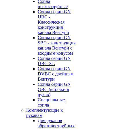
Сопла
пескоструйные
Сопла серии GN
UBC -
Классическая
конструкция
канала Вентури
Сопла серии GN
SBC - конструкция
канала Вентури c
входным конусом
Сопла серии GN
UBC XL
Сопла серии GN
DVBC с двойным
Вентури
Сопла серии GN
GBC (вставки в
рукав)
Специальные
сопла
Комплектующие к
рукавам
Для рукавов
абразивоструйных