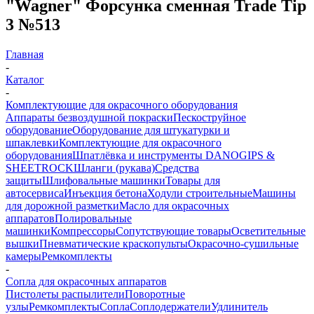
"Wagner" Форсунка сменная Trade Tip
3 №513
Главная
-
Каталог
-
Комплектующие для окрасочного оборудования
Аппараты безвоздушной покраски
Пескоструйное
оборудование
Оборудование для штукатурки и
шпаклевки
Комплектующие для окрасочного
оборудования
Шпатлёвка и инструменты DANOGIPS &
SHEETROCK
Шланги (рукава)
Средства
защиты
Шлифовальные машинки
Товары для
автосервиса
Инъекция бетона
Ходули строительные
Машины
для дорожной разметки
Масло для окрасочных
аппаратов
Полировальные
машинки
Компрессоры
Сопутствующие товары
Осветительные
вышки
Пневматические краскопульты
Окрасочно-сушильные
камеры
Ремкомплекты
-
Сопла для окрасочных аппаратов
Пистолеты распылители
Поворотные
узлы
Ремкомплекты
Сопла
Соплодержатели
Удлинитель