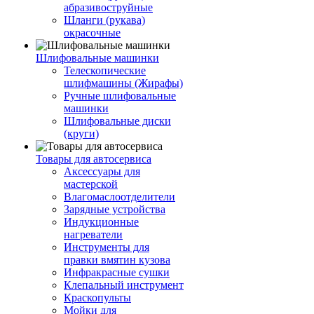
абразивоструйные
Шланги (рукава)
окрасочные
Шлифовальные машинки
Телескопические
шлифмашины (Жирафы)
Ручные шлифовальные
машинки
Шлифовальные диски
(круги)
Товары для автосервиса
Аксессуары для
мастерской
Влагомаслоотделители
Зарядные устройства
Индукционные
нагреватели
Инструменты для
правки вмятин кузова
Инфракрасные сушки
Клепальный инструмент
Краскопульты
Мойки для