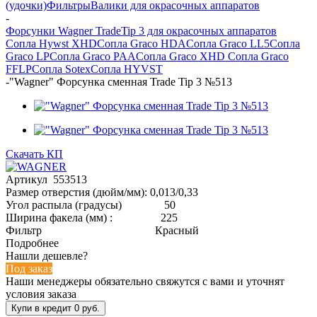
(удочки)
Фильтры
Валики для окрасочных аппаратов
-
Форсунки Wagner TradeTip 3 для окрасочных аппаратов
Сопла Hywst XHD
Сопла Graco HDA
Сопла Graco LL5
Сопла
Graco LP
Сопла Graco PAA
Сопла Graco XHD
Сопла Graco
FFLP
Сопла Sotex
Сопла HYVST
-
"Wagner" Форсунка сменная Trade Tip 3 №513
Скачать КП
Артикул 553513
Размер отверстия (дюйм/мм): 0,013/0,33
Угол распыла (градусы) 50
Ширина факела (мм) : 225
Фильтр Красный
Подробнее
Нашли дешевле?
Под заказ
Наши менеджеры обязательно свяжутся с вами и уточнят
условия заказа