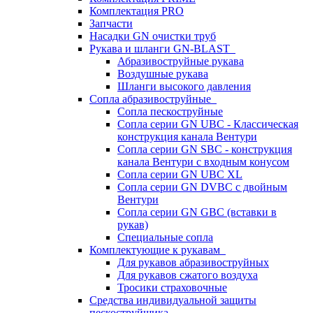
Комплектация PRO
Запчасти
Насадки GN очистки труб
Рукава и шланги GN-BLAST
Абразивоструйные рукава
Воздушные рукава
Шланги высокого давления
Сопла абразивоструйные
Сопла пескоструйные
Сопла серии GN UBC - Классическая
конструкция канала Вентури
Сопла серии GN SBC - конструкция
канала Вентури c входным конусом
Сопла серии GN UBC XL
Сопла серии GN DVBC с двойным
Вентури
Сопла серии GN GBC (вставки в
рукав)
Специальные сопла
Комплектующие к рукавам
Для рукавов абразивоструйных
Для рукавов сжатого воздуха
Тросики страховочные
Средства индивидуальной защиты
пескоструйщика