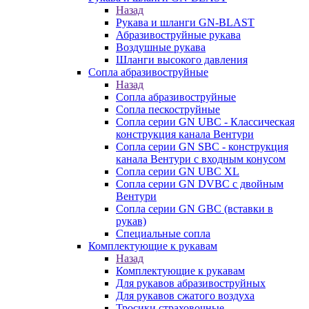
Назад
Рукава и шланги GN-BLAST
Абразивоструйные рукава
Воздушные рукава
Шланги высокого давления
Сопла абразивоструйные
Назад
Сопла абразивоструйные
Сопла пескоструйные
Сопла серии GN UBC - Классическая
конструкция канала Вентури
Сопла серии GN SBC - конструкция
канала Вентури c входным конусом
Сопла серии GN UBC XL
Сопла серии GN DVBC с двойным
Вентури
Сопла серии GN GBC (вставки в
рукав)
Специальные сопла
Комплектующие к рукавам
Назад
Комплектующие к рукавам
Для рукавов абразивоструйных
Для рукавов сжатого воздуха
Тросики страховочные