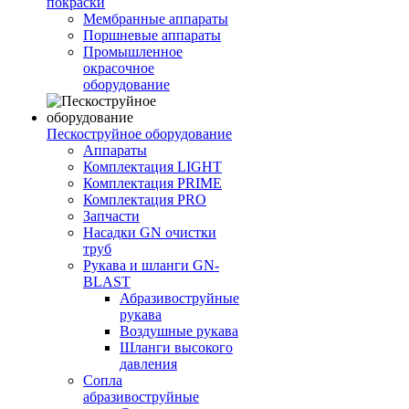
покраски
Мембранные аппараты
Поршневые аппараты
Промышленное
окрасочное
оборудование
Пескоструйное оборудование
Аппараты
Комплектация LIGHT
Комплектация PRIME
Комплектация PRO
Запчасти
Насадки GN очистки
труб
Рукава и шланги GN-
BLAST
Абразивоструйные
рукава
Воздушные рукава
Шланги высокого
давления
Сопла
абразивоструйные