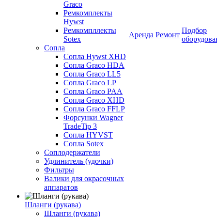
Graco
Ремкомплекты
Hywst
Ремкомпллекты
Подбор
Аренда
Ремонт
Sotex
оборудова
Сопла
Сопла Hywst XHD
Сопла Graco HDA
Сопла Graco LL5
Сопла Graco LP
Сопла Graco PAA
Сопла Graco XHD
Сопла Graco FFLP
Форсунки Wagner
TradeTip 3
Сопла HYVST
Сопла Sotex
Соплодержатели
Удлинитель (удочки)
Фильтры
Валики для окрасочных
аппаратов
Шланги (рукава)
Шланги (рукава)