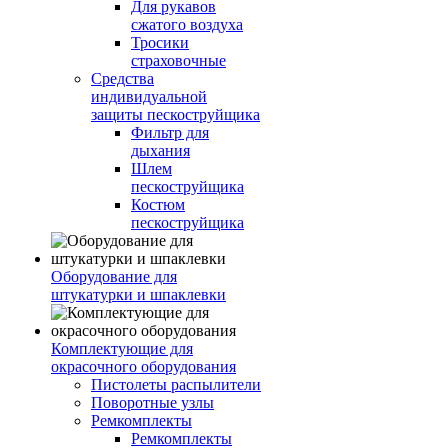
Для рукавов
сжатого воздуха
Тросики
страховочные
Средства
индивидуальной
защиты пескоструйщика
Фильтр для
дыхания
Шлем
пескоструйщика
Костюм
пескоструйщика
Оборудование для
штукатурки и шпаклевки
Комплектующие для
окрасочного оборудования
Пистолеты распылители
Поворотные узлы
Ремкомплекты
Ремкомплекты