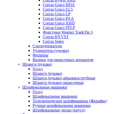
Сопла Hywst XHD
Сопла Graco HDA
Сопла Graco LL5
Сопла Graco LP
Сопла Graco PAA
Сопла Graco XHD
Сопла Graco FFLP
Форсунки Wagner TradeTip 3
Сопла HYVST
Сопла Sotex
Соплодержатели
Удлинитель (удочки)
Фильтры
Валики для окрасочных аппаратов
Шланги (рукава)
Назад
Шланги (рукава)
Шланги (рукава) абразивоструйные
Шланги (рукава) окрасочные
Шлифовальные машинки
Назад
Шлифовальные машинки
Телескопические шлифмашины (Жирафы)
Ручные шлифовальные машинки
Шлифовальные диски (круги)