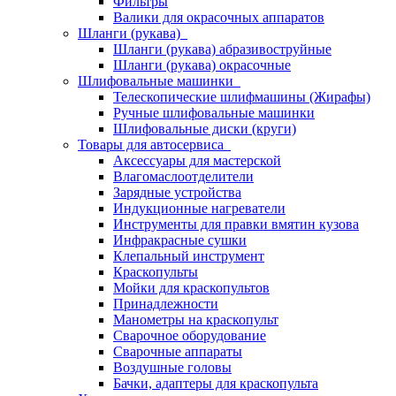
Фильтры
Валики для окрасочных аппаратов
Шланги (рукава)
Шланги (рукава) абразивоструйные
Шланги (рукава) окрасочные
Шлифовальные машинки
Телескопические шлифмашины (Жирафы)
Ручные шлифовальные машинки
Шлифовальные диски (круги)
Товары для автосервиса
Аксессуары для мастерской
Влагомаслоотделители
Зарядные устройства
Индукционные нагреватели
Инструменты для правки вмятин кузова
Инфракрасные сушки
Клепальный инструмент
Краскопульты
Мойки для краскопультов
Принадлежности
Манометры на краскопульт
Сварочное оборудование
Сварочные аппараты
Воздушные головы
Бачки, адаптеры для краскопульта