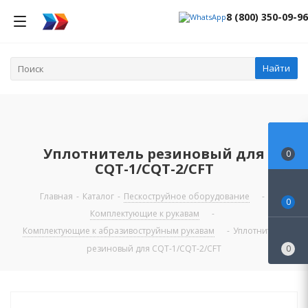
8 (800) 350-09-96
Найти
Уплотнитель резиновый для
0
CQТ-1/CQТ-2/CFT
Главная
-
Каталог
-
Пескоструйное оборудование
-
0
Комплектующие к рукавам
-
Комплектующие к абразивоструйным рукавам
-
Уплотнитель
резиновый для CQТ-1/CQТ-2/CFT
0