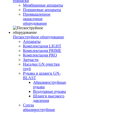
покраски
Мембранные аппараты
Поршневые аппараты
Промышленное
окрасочное
оборудование
Пескоструйное оборудование
Аппараты
Комплектация LIGHT
Комплектация PRIME
Комплектация PRO
Запчасти
Насадки GN очистки
труб
Рукава и шланги GN-
BLAST
Абразивоструйные
рукава
Воздушные рукава
Шланги высокого
давления
Сопла
абразивоструйные