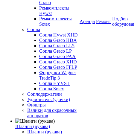
Graco
Ремкомплекты
Hywst
Ремкомпллекты
Подбор
Аренда
Ремонт
Sotex
оборудова
Сопла
Сопла Hywst XHD
Сопла Graco HDA
Сопла Graco LL5
Сопла Graco LP
Сопла Graco PAA
Сопла Graco XHD
Сопла Graco FFLP
Форсунки Wagner
TradeTip 3
Сопла HYVST
Сопла Sotex
Соплодержатели
Удлинитель (удочки)
Фильтры
Валики для окрасочных
аппаратов
Шланги (рукава)
Шланги (рукава)