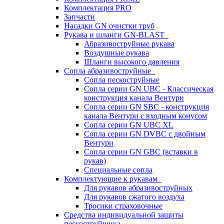
Комплектация PRO
Запчасти
Насадки GN очистки труб
Рукава и шланги GN-BLAST
Абразивоструйные рукава
Воздушные рукава
Шланги высокого давления
Сопла абразивоструйные
Сопла пескоструйные
Сопла серии GN UBC - Классическая
конструкция канала Вентури
Сопла серии GN SBC - конструкция
канала Вентури c входным конусом
Сопла серии GN UBC XL
Сопла серии GN DVBC с двойным
Вентури
Сопла серии GN GBC (вставки в
рукав)
Специальные сопла
Комплектующие к рукавам
Для рукавов абразивоструйных
Для рукавов сжатого воздуха
Тросики страховочные
Средства индивидуальной защиты
пескоструйщика