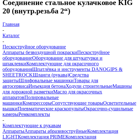
Соединение стальное кулачковое KIG
20 (внутр.резьба 2“)
Главная
-
Каталог
-
Пескоструйное оборудование
Аппараты безвоздушной покраски
Пескоструйное
оборудование
Оборудование для штукатурки и
шпаклевки
Комплектующие для окрасочного
оборудования
Шпатлёвка и инструменты DANOGIPS &
SHEETROCK
Шланги (рукава)
Средства
защиты
Шлифовальные машинки
Товары для
автосервиса
Инъекция бетона
Ходули строительные
Машины
для дорожной разметки
Масло для окрасочных
аппаратов
Полировальные
машинки
Компрессоры
Сопутствующие товары
Осветительные
вышки
Пневматические краскопульты
Окрасочно-сушильные
камеры
Ремкомплекты
-
Комплектующие к рукавам
Аппараты
Аппараты абразивоструйные
Комплектация
LIGHT
Комплектация PRIME
Комплектация