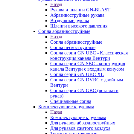
Назад
Рукава и шланги GN-BLAST
Абразивоструйные рукава
Воздушные рукава
Шланги высокого давления
Сопла абразивоструйные
Назад
Сопла абразивоструйные
Сопла пескоструйные
Сопла серии GN UBC - Классическая
конструкция канала Вентури
Сопла серии GN SBC - конструкция
канала Вентури c входным конусом
Сопла серии GN UBC XL
Сопла серии GN DVBC с двойным
Вентури
Сопла серии GN GBC (вставки в
рукав)
Специальные сопла
Комплектующие к рукавам
Назад
Комплектующие к рукавам
Для рукавов абразивоструйных
Для рукавов сжатого воздуха
Тросики страховочные