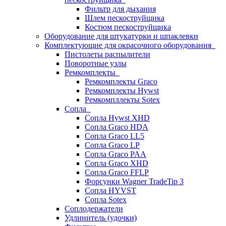
Фильтр для дыхания
Шлем пескоструйщика
Костюм пескоструйщика
Оборудование для штукатурки и шпаклевки
Комплектующие для окрасочного оборудования
Пистолеты распылители
Поворотные узлы
Ремкомплекты
Ремкомплекты Graco
Ремкомплекты Hywst
Ремкомпллекты Sotex
Сопла
Сопла Hywst XHD
Сопла Graco HDA
Сопла Graco LL5
Сопла Graco LP
Сопла Graco PAA
Сопла Graco XHD
Сопла Graco FFLP
Форсунки Wagner TradeTip 3
Сопла HYVST
Сопла Sotex
Соплодержатели
Удлинитель (удочки)