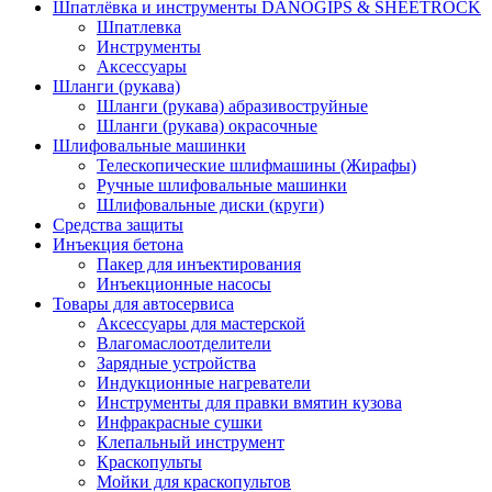
Шпатлёвка и инструменты DANOGIPS & SHEETROCK
Шпатлевка
Инструменты
Аксессуары
Шланги (рукава)
Шланги (рукава) абразивоструйные
Шланги (рукава) окрасочные
Шлифовальные машинки
Телескопические шлифмашины (Жирафы)
Ручные шлифовальные машинки
Шлифовальные диски (круги)
Средства защиты
Инъекция бетона
Пакер для инъектирования
Инъекционные насосы
Товары для автосервиса
Аксессуары для мастерской
Влагомаслоотделители
Зарядные устройства
Индукционные нагреватели
Инструменты для правки вмятин кузова
Инфракрасные сушки
Клепальный инструмент
Краскопульты
Мойки для краскопультов