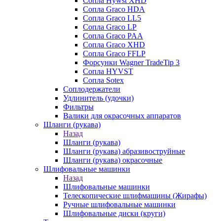
Сопла Hywst XHD
Сопла Graco HDA
Сопла Graco LL5
Сопла Graco LP
Сопла Graco PAA
Сопла Graco XHD
Сопла Graco FFLP
Форсунки Wagner TradeTip 3
Сопла HYVST
Сопла Sotex
Соплодержатели
Удлинитель (удочки)
Фильтры
Валики для окрасочных аппаратов
Шланги (рукава)
Назад
Шланги (рукава)
Шланги (рукава) абразивоструйные
Шланги (рукава) окрасочные
Шлифовальные машинки
Назад
Шлифовальные машинки
Телескопические шлифмашины (Жирафы)
Ручные шлифовальные машинки
Шлифовальные диски (круги)