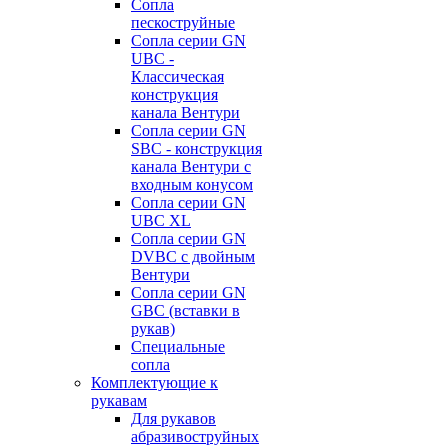
Сопла
пескоструйные
Сопла серии GN
UBC -
Классическая
конструкция
канала Вентури
Сопла серии GN
SBC - конструкция
канала Вентури c
входным конусом
Сопла серии GN
UBC XL
Сопла серии GN
DVBC с двойным
Вентури
Сопла серии GN
GBC (вставки в
рукав)
Специальные
сопла
Комплектующие к
рукавам
Для рукавов
абразивоструйных