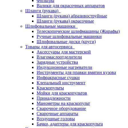
Фильтры
Валики для окрасочных аппаратов
Шланги (рукава)
Шланги (рукава) абразивоструйные
Шланги (рукава) окрасочные
Шлифовальные машинки
Телескопические шлифмашины (Жирафы)
Ручные шлифовальные машинки
Шлифовальные диски (круги)
Товары для автосервиса
Аксессуары для мастерской
Влагомаслоотделители
Зарядные устройства
Индукционные нагреватели
Инструменты для правки вмятин кузова
Инфракрасные сушки
Клепальный инструмент
Краскопульты
Мойки для краскопультов
Принадлежности
Манометры на краскопульт
Сварочное оборудование
Сварочные аппараты
Воздушные головы
Бачки, адаптеры для краскопульта