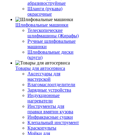
абразивоструйные
Шланги (рукава)
окрасочные
Шлифовальные машинки
Телескопические
шлифмашины (Жирафы)
Ручные шлифовальные
машинки
Шлифовальные диски
(круги)
Товары для автосервиса
Аксессуары для
мастерской
Влагомаслоотделители
Зарядные устройства
Индукционные
нагреватели
Инструменты для
правки вмятин кузова
Инфракрасные сушки
Клепальный инструмент
Краскопульты
Мойки для