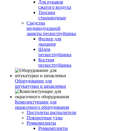
Для рукавов
сжатого воздуха
Тросики
страховочные
Средства
индивидуальной
защиты пескоструйщика
Фильтр для
дыхания
Шлем
пескоструйщика
Костюм
пескоструйщика
Оборудование для
штукатурки и шпаклевки
Комплектующие для
окрасочного оборудования
Пистолеты распылители
Поворотные узлы
Ремкомплекты
Ремкомплекты