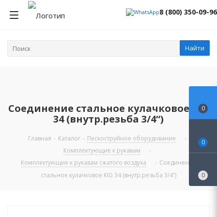
8 (800) 350-09-96
Найти
Соединение стальное кулачковое KIG
0
34 (внутр.резьба 3/4“)
Главная
-
Каталог
-
Пескоструйное оборудование
-
0
Комплектующие к рукавам
-
Комплектующие к рукавам сжатого воздуха
-
Соединение
стальное кулачковое KIG 34 (внутр.резьба 3/4“)
0