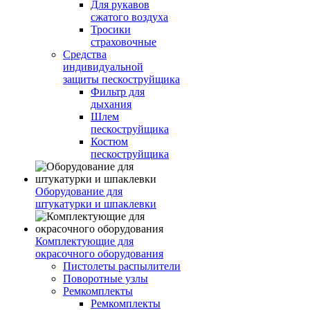
Для рукавов
сжатого воздуха
Тросики
страховочные
Средства
индивидуальной
защиты пескоструйщика
Фильтр для
дыхания
Шлем
пескоструйщика
Костюм
пескоструйщика
Оборудование для
штукатурки и шпаклевки
Комплектующие для
окрасочного оборудования
Пистолеты распылители
Поворотные узлы
Ремкомплекты
Ремкомплекты