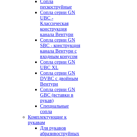
Сопла
пескоструйные
Сопла серии GN
UBC -
Классическая
конструкция
канала Вентури
Сопла серии GN
SBC - конструкция
канала Вентури c
входным конусом
Сопла серии GN
UBC XL
Сопла серии GN
DVBC с двойным
Вентури
Сопла серии GN
GBC (вставки в
рукав)
Специальные
сопла
Комплектующие к
рукавам
Для рукавов
абразивоструйных