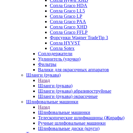
Сопла Hywst XHD
Сопла Graco HDA
Сопла Graco LL5
Сопла Graco LP
Сопла Graco PAA
Сопла Graco XHD
Сопла Graco FFLP
Форсунки Wagner TradeTip 3
Сопла HYVST
Сопла Sotex
Соплодержатели
Удлинитель (удочки)
Фильтры
Валики для окрасочных аппаратов
Шланги (рукава)
Назад
Шланги (рукава)
Шланги (рукава) абразивоструйные
Шланги (рукава) окрасочные
Шлифовальные машинки
Назад
Шлифовальные машинки
Телескопические шлифмашины (Жирафы)
Ручные шлифовальные машинки
Шлифовальные диски (круги)