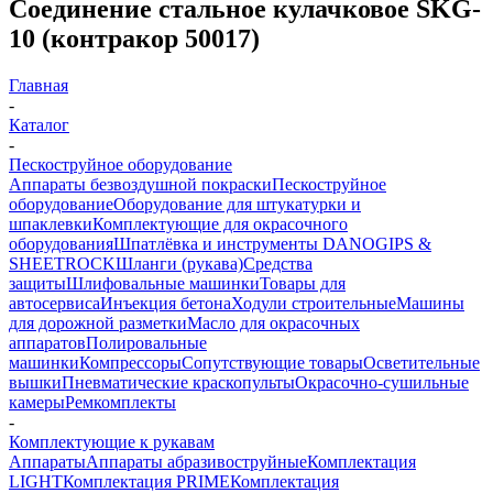
Соединение стальное кулачковое SKG-
10 (контракор 50017)
Главная
-
Каталог
-
Пескоструйное оборудование
Аппараты безвоздушной покраски
Пескоструйное
оборудование
Оборудование для штукатурки и
шпаклевки
Комплектующие для окрасочного
оборудования
Шпатлёвка и инструменты DANOGIPS &
SHEETROCK
Шланги (рукава)
Средства
защиты
Шлифовальные машинки
Товары для
автосервиса
Инъекция бетона
Ходули строительные
Машины
для дорожной разметки
Масло для окрасочных
аппаратов
Полировальные
машинки
Компрессоры
Сопутствующие товары
Осветительные
вышки
Пневматические краскопульты
Окрасочно-сушильные
камеры
Ремкомплекты
-
Комплектующие к рукавам
Аппараты
Аппараты абразивоструйные
Комплектация
LIGHT
Комплектация PRIME
Комплектация