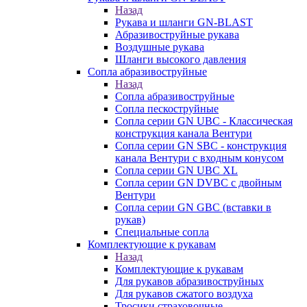
Назад
Рукава и шланги GN-BLAST
Абразивоструйные рукава
Воздушные рукава
Шланги высокого давления
Сопла абразивоструйные
Назад
Сопла абразивоструйные
Сопла пескоструйные
Сопла серии GN UBC - Классическая
конструкция канала Вентури
Сопла серии GN SBC - конструкция
канала Вентури c входным конусом
Сопла серии GN UBC XL
Сопла серии GN DVBC с двойным
Вентури
Сопла серии GN GBC (вставки в
рукав)
Специальные сопла
Комплектующие к рукавам
Назад
Комплектующие к рукавам
Для рукавов абразивоструйных
Для рукавов сжатого воздуха
Тросики страховочные