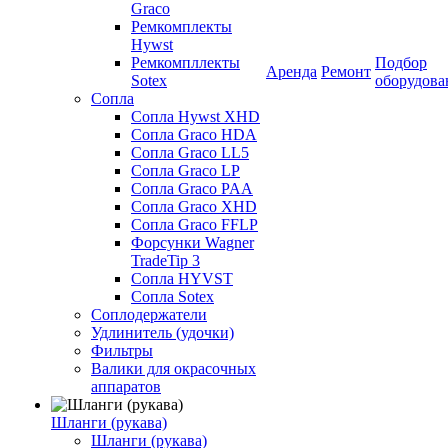
Graco
Ремкомплекты
Hywst
Ремкомпллекты
Подбор
Аренда
Ремонт
Sotex
оборудова
Сопла
Сопла Hywst XHD
Сопла Graco HDA
Сопла Graco LL5
Сопла Graco LP
Сопла Graco PAA
Сопла Graco XHD
Сопла Graco FFLP
Форсунки Wagner
TradeTip 3
Сопла HYVST
Сопла Sotex
Соплодержатели
Удлинитель (удочки)
Фильтры
Валики для окрасочных
аппаратов
Шланги (рукава)
Шланги (рукава)