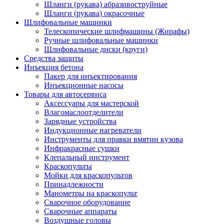
Шланги (рукава) абразивоструйные
Шланги (рукава) окрасочные
Шлифовальные машинки
Телескопические шлифмашины (Жирафы)
Ручные шлифовальные машинки
Шлифовальные диски (круги)
Средства защиты
Инъекция бетона
Пакер для инъектирования
Инъекционные насосы
Товары для автосервиса
Аксессуары для мастерской
Влагомаслоотделители
Зарядные устройства
Индукционные нагреватели
Инструменты для правки вмятин кузова
Инфракрасные сушки
Клепальный инструмент
Краскопульты
Мойки для краскопультов
Принадлежности
Манометры на краскопульт
Сварочное оборудование
Сварочные аппараты
Воздушные головы