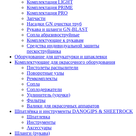
Комплектация LIGHT
Комплектация PRIME
Комплектация PRO
Запчасти
Насадки GN очистки труб
Рукава и шланги GN-BLAST
Сопла абразивоструйные
Комплектующие к рукавам
Средства индивидуальной защиты
пескоструйщика
Оборудование для штукатурки и шпаклевки
Комплектующие для окрасочного оборудования
Пистолеты распылители
Поворотные узлы
Ремкомплекты
Сопла
Соплодержатели
Удлинитель (удочки)
Фильтры
Валики для окрасочных аппаратов
Шпатлёвка и инструменты DANOGIPS & SHEETROCK
Шпатлевка
Инструменты
Аксессуары
Шланги (рукава)