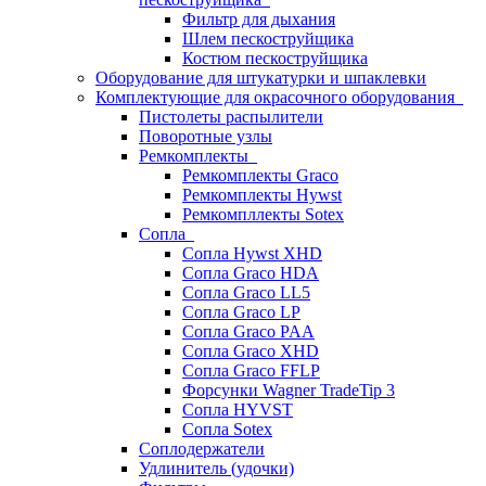
Фильтр для дыхания
Шлем пескоструйщика
Костюм пескоструйщика
Оборудование для штукатурки и шпаклевки
Комплектующие для окрасочного оборудования
Пистолеты распылители
Поворотные узлы
Ремкомплекты
Ремкомплекты Graco
Ремкомплекты Hywst
Ремкомпллекты Sotex
Сопла
Сопла Hywst XHD
Сопла Graco HDA
Сопла Graco LL5
Сопла Graco LP
Сопла Graco PAA
Сопла Graco XHD
Сопла Graco FFLP
Форсунки Wagner TradeTip 3
Сопла HYVST
Сопла Sotex
Соплодержатели
Удлинитель (удочки)