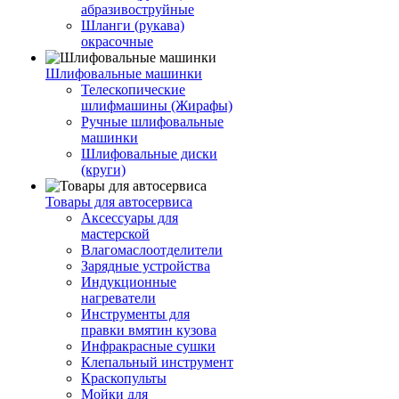
абразивоструйные
Шланги (рукава)
окрасочные
Шлифовальные машинки
Телескопические
шлифмашины (Жирафы)
Ручные шлифовальные
машинки
Шлифовальные диски
(круги)
Товары для автосервиса
Аксессуары для
мастерской
Влагомаслоотделители
Зарядные устройства
Индукционные
нагреватели
Инструменты для
правки вмятин кузова
Инфракрасные сушки
Клепальный инструмент
Краскопульты
Мойки для