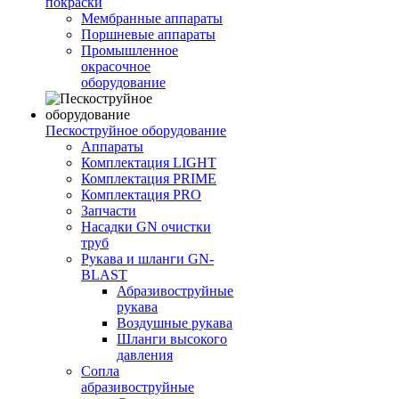
покраски
Мембранные аппараты
Поршневые аппараты
Промышленное
окрасочное
оборудование
Пескоструйное оборудование
Аппараты
Комплектация LIGHT
Комплектация PRIME
Комплектация PRO
Запчасти
Насадки GN очистки
труб
Рукава и шланги GN-
BLAST
Абразивоструйные
рукава
Воздушные рукава
Шланги высокого
давления
Сопла
абразивоструйные