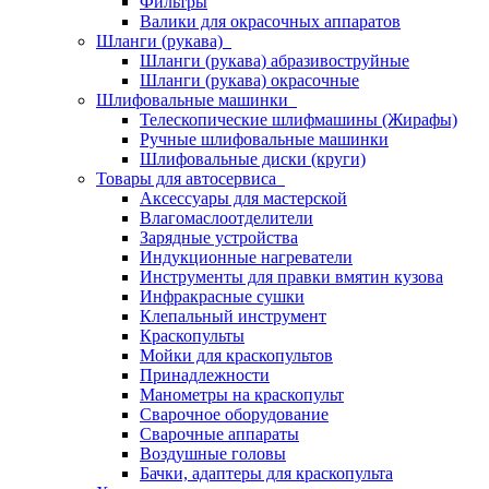
Фильтры
Валики для окрасочных аппаратов
Шланги (рукава)
Шланги (рукава) абразивоструйные
Шланги (рукава) окрасочные
Шлифовальные машинки
Телескопические шлифмашины (Жирафы)
Ручные шлифовальные машинки
Шлифовальные диски (круги)
Товары для автосервиса
Аксессуары для мастерской
Влагомаслоотделители
Зарядные устройства
Индукционные нагреватели
Инструменты для правки вмятин кузова
Инфракрасные сушки
Клепальный инструмент
Краскопульты
Мойки для краскопультов
Принадлежности
Манометры на краскопульт
Сварочное оборудование
Сварочные аппараты
Воздушные головы
Бачки, адаптеры для краскопульта