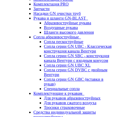
Комплектация PRO
Запчасти
Насадки GN очистки труб
Рукава и шланги GN-BLAST
Абразивоструйные рукава
Воздушные рукава
Шланги высокого давления
Сопла абразивоструйные
Сопла пескоструйные
Сопла серии GN UBC - Классическая
конструкция канала Вентури
Сопла серии GN SBC - конструкция
канала Вентури c входным конусом
Сопла серии GN UBC XL
Сопла серии GN DVBC с двойным
Вентури
Сопла серии GN GBC (вставки в
рукав)
Специальные сопла
Комплектующие к рукавам
Для рукавов абразивоструйных
Для рукавов сжатого воздуха
Тросики страховочные
Средства индивидуальной защиты
пескоструйщика