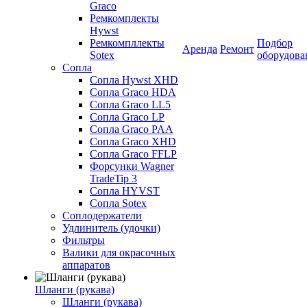
Graco
Ремкомплекты
Hywst
Ремкомпллекты
Подбор
Аренда
Ремонт
Sotex
оборудова
Сопла
Сопла Hywst XHD
Сопла Graco HDA
Сопла Graco LL5
Сопла Graco LP
Сопла Graco PAA
Сопла Graco XHD
Сопла Graco FFLP
Форсунки Wagner
TradeTip 3
Сопла HYVST
Сопла Sotex
Соплодержатели
Удлинитель (удочки)
Фильтры
Валики для окрасочных
аппаратов
Шланги (рукава)
Шланги (рукава)