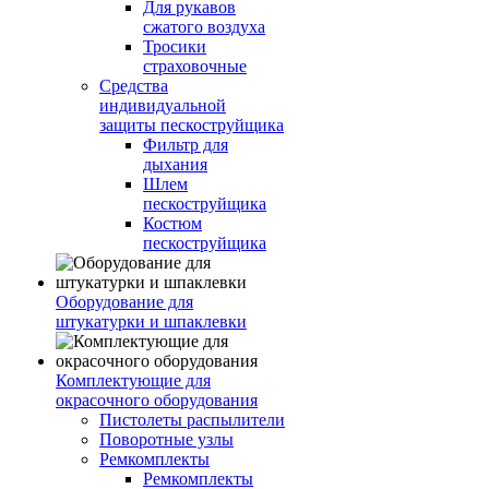
Для рукавов
сжатого воздуха
Тросики
страховочные
Средства
индивидуальной
защиты пескоструйщика
Фильтр для
дыхания
Шлем
пескоструйщика
Костюм
пескоструйщика
Оборудование для
штукатурки и шпаклевки
Комплектующие для
окрасочного оборудования
Пистолеты распылители
Поворотные узлы
Ремкомплекты
Ремкомплекты