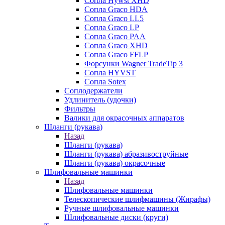
Сопла Hywst XHD
Сопла Graco HDA
Сопла Graco LL5
Сопла Graco LP
Сопла Graco PAA
Сопла Graco XHD
Сопла Graco FFLP
Форсунки Wagner TradeTip 3
Сопла HYVST
Сопла Sotex
Соплодержатели
Удлинитель (удочки)
Фильтры
Валики для окрасочных аппаратов
Шланги (рукава)
Назад
Шланги (рукава)
Шланги (рукава) абразивоструйные
Шланги (рукава) окрасочные
Шлифовальные машинки
Назад
Шлифовальные машинки
Телескопические шлифмашины (Жирафы)
Ручные шлифовальные машинки
Шлифовальные диски (круги)