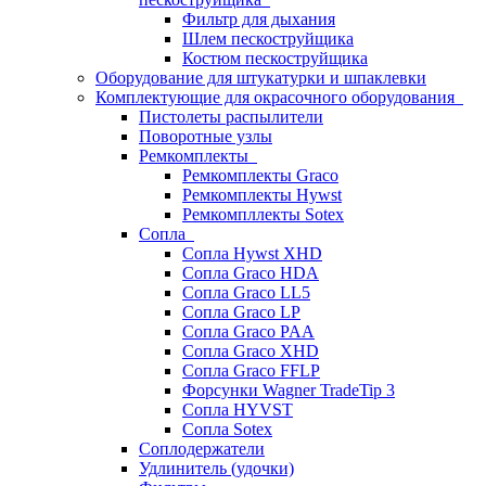
Фильтр для дыхания
Шлем пескоструйщика
Костюм пескоструйщика
Оборудование для штукатурки и шпаклевки
Комплектующие для окрасочного оборудования
Пистолеты распылители
Поворотные узлы
Ремкомплекты
Ремкомплекты Graco
Ремкомплекты Hywst
Ремкомпллекты Sotex
Сопла
Сопла Hywst XHD
Сопла Graco HDA
Сопла Graco LL5
Сопла Graco LP
Сопла Graco PAA
Сопла Graco XHD
Сопла Graco FFLP
Форсунки Wagner TradeTip 3
Сопла HYVST
Сопла Sotex
Соплодержатели
Удлинитель (удочки)