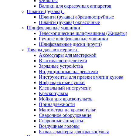
Фильтры
Валики для окрасочных аппаратов
Шланги (рукава)
Шланги (рукава) абразивоструйные
Шланги (рукава) окрасочные
Шлифовальные машинки
Телескопические шлифмашины (Жирафы)
Ручные шлифовальные машинки
Шлифовальные диски (круги)
Товары для автосервиса
Аксессуары для мастерской
Влагомаслоотделители
Зарядные устройства
Индукционные нагреватели
Инструменты для правки вмятин кузова
Инфракрасные сушки
Клепальный инструмент
Краскопульты
Мойки для краскопультов
Принадлежности
Манометры на краскопульт
Сварочное оборудование
Сварочные аппараты
Воздушные головы
Бачки, адаптеры для краскопульта