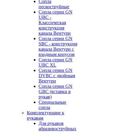
Сопла
пескоструйные
Сопла серии GN
UBC -
Классическая
конструкция
канала Вентури
Сопла серии GN
SBC - конструкция
канала Вентури c
входным конусом
Сопла серии GN
UBC XL
Сопла серии GN
DVBC с двойным
Вентури
Сопла серии GN
GBC (вставки в
рукав)
Специальные
сопла
Комплектующие к
рукавам
Для рукавов
абразивоструйных