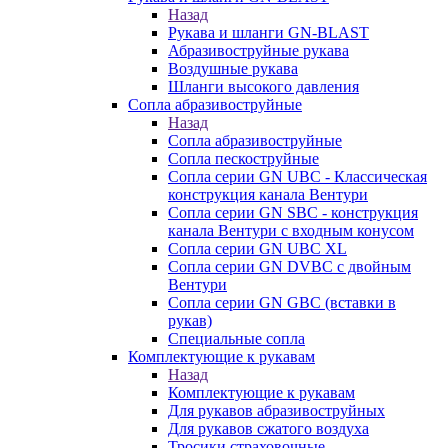
Назад
Рукава и шланги GN-BLAST
Абразивоструйные рукава
Воздушные рукава
Шланги высокого давления
Сопла абразивоструйные
Назад
Сопла абразивоструйные
Сопла пескоструйные
Сопла серии GN UBC - Классическая
конструкция канала Вентури
Сопла серии GN SBC - конструкция
канала Вентури c входным конусом
Сопла серии GN UBC XL
Сопла серии GN DVBC с двойным
Вентури
Сопла серии GN GBC (вставки в
рукав)
Специальные сопла
Комплектующие к рукавам
Назад
Комплектующие к рукавам
Для рукавов абразивоструйных
Для рукавов сжатого воздуха
Тросики страховочные