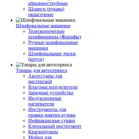
абразивоструйные
Шланги (рукава)
окрасочные
Шлифовальные машинки
Телескопические
шлифмашины (Жирафы)
Ручные шлифовальные
машинки
Шлифовальные диски
(круги)
Товары для автосервиса
Аксессуары для
мастерской
Влагомаслоотделители
Зарядные устройства
Индукционные
нагреватели
Инструменты для
правки вмятин кузова
Инфракрасные сушки
Клепальный инструмент
Краскопульты
Мойки для