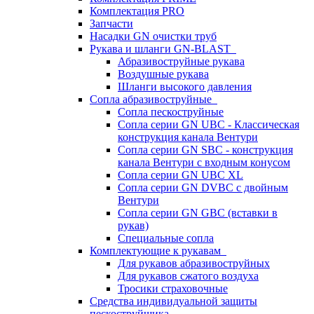
Комплектация PRO
Запчасти
Насадки GN очистки труб
Рукава и шланги GN-BLAST
Абразивоструйные рукава
Воздушные рукава
Шланги высокого давления
Сопла абразивоструйные
Сопла пескоструйные
Сопла серии GN UBC - Классическая
конструкция канала Вентури
Сопла серии GN SBC - конструкция
канала Вентури c входным конусом
Сопла серии GN UBC XL
Сопла серии GN DVBC с двойным
Вентури
Сопла серии GN GBC (вставки в
рукав)
Специальные сопла
Комплектующие к рукавам
Для рукавов абразивоструйных
Для рукавов сжатого воздуха
Тросики страховочные
Средства индивидуальной защиты
пескоструйщика