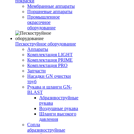
покраски
Мембранные аппараты
Поршневые аппараты
Промышленное
окрасочное
оборудование
Пескоструйное оборудование
Аппараты
Комплектация LIGHT
Комплектация PRIME
Комплектация PRO
Запчасти
Насадки GN очистки
труб
Рукава и шланги GN-
BLAST
Абразивоструйные
рукава
Воздушные рукава
Шланги высокого
давления
Сопла
абразивоструйные