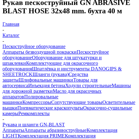
Рукав пескоструйный GN ABRASIVE
BLAST HOSE 32x48 mm. бухта 40 м
Главная
-
Каталог
-
Пескоструйное оборудование
Аппараты безвоздушной покраски
Пескоструйное
оборудование
Оборудование для штукатурки и
шпаклевки
Комплектующие для окрасочного
оборудования
Шпатлёвка и инструменты DANOGIPS &
SHEETROCK
Шланги (рукава)
Средства
защиты
Шлифовальные машинки
Товары для
автосервиса
Инъекция бетона
Ходули строительные
Машины
для дорожной разметки
Масло для окрасочных
аппаратов
Полировальные
машинки
Компрессоры
Сопутствующие товары
Осветительные
вышки
Пневматические краскопульты
Окрасочно-сушильные
камеры
Ремкомплекты
-
Рукава и шланги GN-BLAST
Аппараты
Аппараты абразивоструйные
Комплектация
LIGHT
Комплектация PRIME
Комплектация