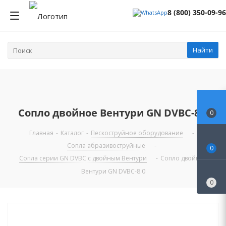
8 (800) 350-09-96
Найти
Сопло двойное Вентури GN DVBC-8.0
0
Главная
-
Каталог
-
Пескоструйное оборудование
-
Сопла абразивоструйные
-
0
Сопла серии GN DVBC с двойным Вентури
-
Сопло двойное
Вентури GN DVBC-8.0
0