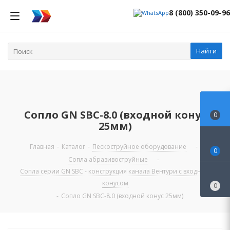
8 (800) 350-09-96
Найти
Сопло GN SBC-8.0 (входной конус
0
25мм)
Главная
-
Каталог
-
Пескоструйное оборудование
-
0
Сопла абразивоструйные
-
Сопла серии GN SBC - конструкция канала Вентури c входным
конусом
0
-
Сопло GN SBC-8.0 (входной конус 25мм)