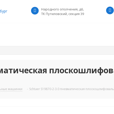
Народного ополчения, д6,
бург
ТК Путиловский, секция 39
евматическая плоскошлифо
ьные машинки
-
Schtaer S19870-2-3.0 пневматическая плоскошлифова