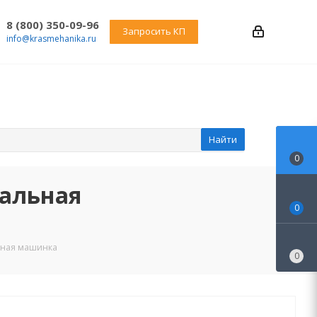
8 (800) 350-09-96
Запросить КП
info@krasmehanika.ru
Найти
0
вальная
0
льная машинка
0