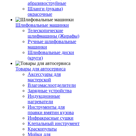
абразивоструйные
Шланги (рукава)
окрасочные
Шлифовальные машинки
Телескопические
шлифмашины (Жирафы)
Ручные шлифовальные
машинки
Шлифовальные диски
(круги)
Товары для автосервиса
Аксессуары для
мастерской
Влагомаслоотделители
Зарядные устройства
Индукционные
нагреватели
Инструменты для
правки вмятин кузова
Инфракрасные сушки
Клепальный инструмент
Краскопульты
Мойки для