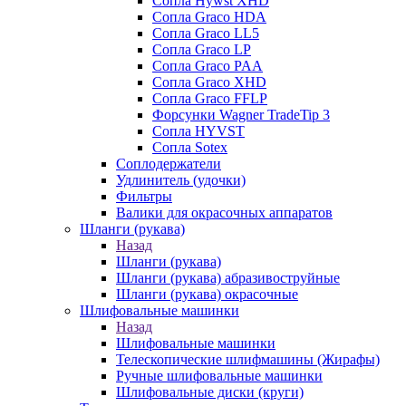
Сопла Hywst XHD
Сопла Graco HDA
Сопла Graco LL5
Сопла Graco LP
Сопла Graco PAA
Сопла Graco XHD
Сопла Graco FFLP
Форсунки Wagner TradeTip 3
Сопла HYVST
Сопла Sotex
Соплодержатели
Удлинитель (удочки)
Фильтры
Валики для окрасочных аппаратов
Шланги (рукава)
Назад
Шланги (рукава)
Шланги (рукава) абразивоструйные
Шланги (рукава) окрасочные
Шлифовальные машинки
Назад
Шлифовальные машинки
Телескопические шлифмашины (Жирафы)
Ручные шлифовальные машинки
Шлифовальные диски (круги)