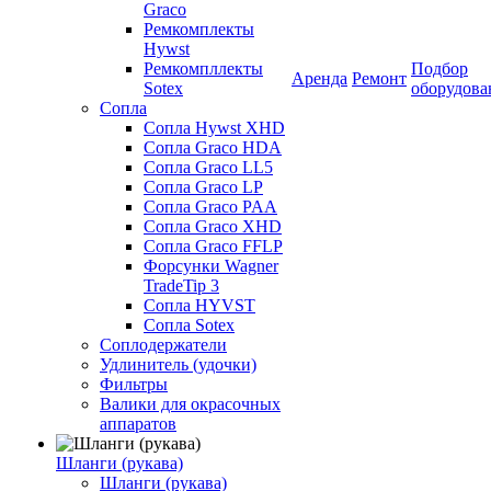
Graco
Ремкомплекты
Hywst
Ремкомпллекты
Подбор
Аренда
Ремонт
Sotex
оборудова
Сопла
Сопла Hywst XHD
Сопла Graco HDA
Сопла Graco LL5
Сопла Graco LP
Сопла Graco PAA
Сопла Graco XHD
Сопла Graco FFLP
Форсунки Wagner
TradeTip 3
Сопла HYVST
Сопла Sotex
Соплодержатели
Удлинитель (удочки)
Фильтры
Валики для окрасочных
аппаратов
Шланги (рукава)
Шланги (рукава)