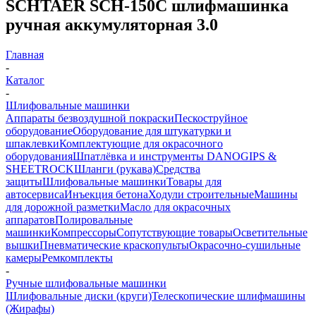
SCHTAER SCH-150C шлифмашинка
ручная аккумуляторная 3.0
Главная
-
Каталог
-
Шлифовальные машинки
Аппараты безвоздушной покраски
Пескоструйное
оборудование
Оборудование для штукатурки и
шпаклевки
Комплектующие для окрасочного
оборудования
Шпатлёвка и инструменты DANOGIPS &
SHEETROCK
Шланги (рукава)
Средства
защиты
Шлифовальные машинки
Товары для
автосервиса
Инъекция бетона
Ходули строительные
Машины
для дорожной разметки
Масло для окрасочных
аппаратов
Полировальные
машинки
Компрессоры
Сопутствующие товары
Осветительные
вышки
Пневматические краскопульты
Окрасочно-сушильные
камеры
Ремкомплекты
-
Ручные шлифовальные машинки
Шлифовальные диски (круги)
Телескопические шлифмашины
(Жирафы)