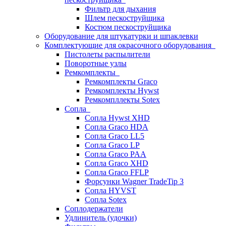
Фильтр для дыхания
Шлем пескоструйщика
Костюм пескоструйщика
Оборудование для штукатурки и шпаклевки
Комплектующие для окрасочного оборудования
Пистолеты распылители
Поворотные узлы
Ремкомплекты
Ремкомплекты Graco
Ремкомплекты Hywst
Ремкомпллекты Sotex
Сопла
Сопла Hywst XHD
Сопла Graco HDA
Сопла Graco LL5
Сопла Graco LP
Сопла Graco PAA
Сопла Graco XHD
Сопла Graco FFLP
Форсунки Wagner TradeTip 3
Сопла HYVST
Сопла Sotex
Соплодержатели
Удлинитель (удочки)