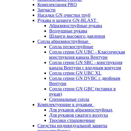
Комплектация PRO
Запчасти
Насадки GN очистки труб
Рукава и шланги GN-BLAST
Абразивоструйные рукава
Воздушные рукава
Шланги высокого давления
Сопла абразивоструйные
Сопла пескоструйные
Сопла серии GN UBC - Классическая
конструкция канала Вентури
Сопла серии GN SBC - конструкция
канала Вентури c входным конусом
Сопла серии GN UBC XL
Сопла серии GN DVBC с двойным
Вентури
Сопла серии GN GBC (вставки в
рукав)
Специальные сопла
Комплектующие к рукавам
Для рукавов абразивоструйных
Для рукавов сжатого воздуха
Тросики страховочные
Средства индивидуальной защиты
пескоструйщика