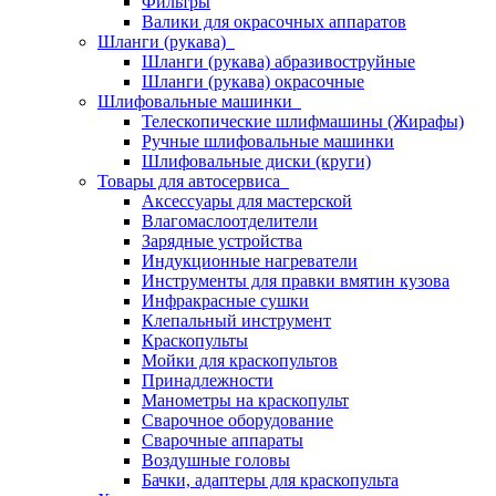
Фильтры
Валики для окрасочных аппаратов
Шланги (рукава)
Шланги (рукава) абразивоструйные
Шланги (рукава) окрасочные
Шлифовальные машинки
Телескопические шлифмашины (Жирафы)
Ручные шлифовальные машинки
Шлифовальные диски (круги)
Товары для автосервиса
Аксессуары для мастерской
Влагомаслоотделители
Зарядные устройства
Индукционные нагреватели
Инструменты для правки вмятин кузова
Инфракрасные сушки
Клепальный инструмент
Краскопульты
Мойки для краскопультов
Принадлежности
Манометры на краскопульт
Сварочное оборудование
Сварочные аппараты
Воздушные головы
Бачки, адаптеры для краскопульта