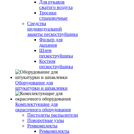
Для рукавов
сжатого воздуха
Тросики
страховочные
Средства
индивидуальной
защиты пескоструйщика
Фильтр для
дыхания
Шлем
пескоструйщика
Костюм
пескоструйщика
Оборудование для
штукатурки и шпаклевки
Комплектующие для
окрасочного оборудования
Пистолеты распылители
Поворотные узлы
Ремкомплекты
Ремкомплекты