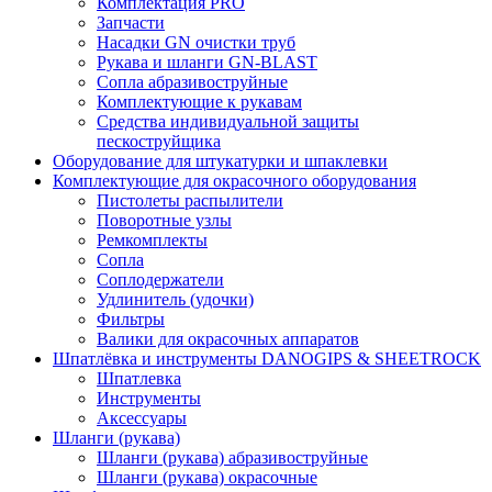
Комплектация PRO
Запчасти
Насадки GN очистки труб
Рукава и шланги GN-BLAST
Сопла абразивоструйные
Комплектующие к рукавам
Средства индивидуальной защиты
пескоструйщика
Оборудование для штукатурки и шпаклевки
Комплектующие для окрасочного оборудования
Пистолеты распылители
Поворотные узлы
Ремкомплекты
Сопла
Соплодержатели
Удлинитель (удочки)
Фильтры
Валики для окрасочных аппаратов
Шпатлёвка и инструменты DANOGIPS & SHEETROCK
Шпатлевка
Инструменты
Аксессуары
Шланги (рукава)
Шланги (рукава) абразивоструйные
Шланги (рукава) окрасочные