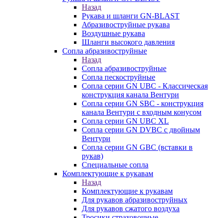
Назад
Рукава и шланги GN-BLAST
Абразивоструйные рукава
Воздушные рукава
Шланги высокого давления
Сопла абразивоструйные
Назад
Сопла абразивоструйные
Сопла пескоструйные
Сопла серии GN UBC - Классическая
конструкция канала Вентури
Сопла серии GN SBC - конструкция
канала Вентури c входным конусом
Сопла серии GN UBC XL
Сопла серии GN DVBC с двойным
Вентури
Сопла серии GN GBC (вставки в
рукав)
Специальные сопла
Комплектующие к рукавам
Назад
Комплектующие к рукавам
Для рукавов абразивоструйных
Для рукавов сжатого воздуха
Тросики страховочные