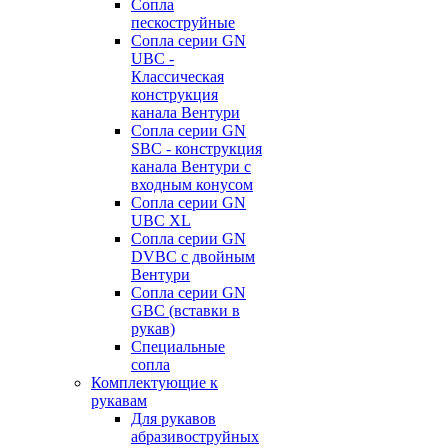
Сопла
пескоструйные
Сопла серии GN
UBC -
Классическая
конструкция
канала Вентури
Сопла серии GN
SBC - конструкция
канала Вентури c
входным конусом
Сопла серии GN
UBC XL
Сопла серии GN
DVBC с двойным
Вентури
Сопла серии GN
GBC (вставки в
рукав)
Специальные
сопла
Комплектующие к
рукавам
Для рукавов
абразивоструйных