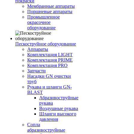
покраски
Мембранные аппараты
Поршневые аппараты
Промышленное
окрасочное
оборудование
Пескоструйное оборудование
Аппараты
Комплектация LIGHT
Комплектация PRIME
Комплектация PRO
Запчасти
Насадки GN очистки
труб
Рукава и шланги GN-
BLAST
Абразивоструйные
рукава
Воздушные рукава
Шланги высокого
давления
Сопла
абразивоструйные