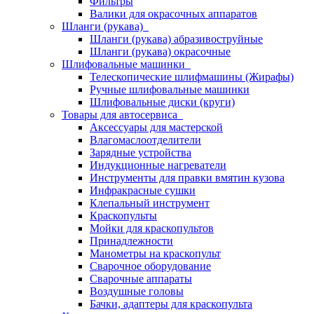
Фильтры
Валики для окрасочных аппаратов
Шланги (рукава)
Шланги (рукава) абразивоструйные
Шланги (рукава) окрасочные
Шлифовальные машинки
Телескопические шлифмашины (Жирафы)
Ручные шлифовальные машинки
Шлифовальные диски (круги)
Товары для автосервиса
Аксессуары для мастерской
Влагомаслоотделители
Зарядные устройства
Индукционные нагреватели
Инструменты для правки вмятин кузова
Инфракрасные сушки
Клепальный инструмент
Краскопульты
Мойки для краскопультов
Принадлежности
Манометры на краскопульт
Сварочное оборудование
Сварочные аппараты
Воздушные головы
Бачки, адаптеры для краскопульта