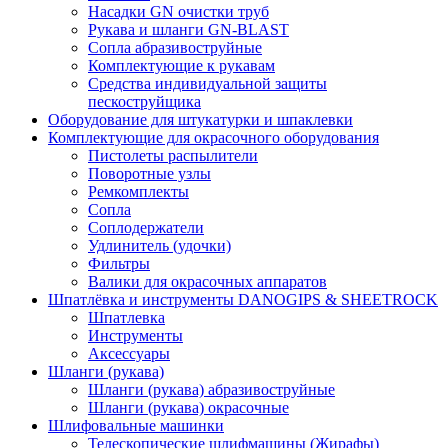
Насадки GN очистки труб
Рукава и шланги GN-BLAST
Сопла абразивоструйные
Комплектующие к рукавам
Средства индивидуальной защиты
пескоструйщика
Оборудование для штукатурки и шпаклевки
Комплектующие для окрасочного оборудования
Пистолеты распылители
Поворотные узлы
Ремкомплекты
Сопла
Соплодержатели
Удлинитель (удочки)
Фильтры
Валики для окрасочных аппаратов
Шпатлёвка и инструменты DANOGIPS & SHEETROCK
Шпатлевка
Инструменты
Аксессуары
Шланги (рукава)
Шланги (рукава) абразивоструйные
Шланги (рукава) окрасочные
Шлифовальные машинки
Телескопические шлифмашины (Жирафы)