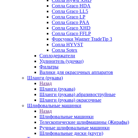
Сопла Hywst XHD
Сопла Graco HDA
Сопла Graco LL5
Сопла Graco LP
Сопла Graco PAA
Сопла Graco XHD
Сопла Graco FFLP
Форсунки Wagner TradeTip 3
Сопла HYVST
Сопла Sotex
Соплодержатели
Удлинитель (удочки)
Фильтры
Валики для окрасочных аппаратов
Шланги (рукава)
Назад
Шланги (рукава)
Шланги (рукава) абразивоструйные
Шланги (рукава) окрасочные
Шлифовальные машинки
Назад
Шлифовальные машинки
Телескопические шлифмашины (Жирафы)
Ручные шлифовальные машинки
Шлифовальные диски (круги)