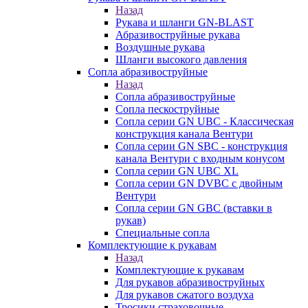
Назад
Рукава и шланги GN-BLAST
Абразивоструйные рукава
Воздушные рукава
Шланги высокого давления
Сопла абразивоструйные
Назад
Сопла абразивоструйные
Сопла пескоструйные
Сопла серии GN UBC - Классическая
конструкция канала Вентури
Сопла серии GN SBC - конструкция
канала Вентури c входным конусом
Сопла серии GN UBC XL
Сопла серии GN DVBC с двойным
Вентури
Сопла серии GN GBC (вставки в
рукав)
Специальные сопла
Комплектующие к рукавам
Назад
Комплектующие к рукавам
Для рукавов абразивоструйных
Для рукавов сжатого воздуха
Тросики страховочные