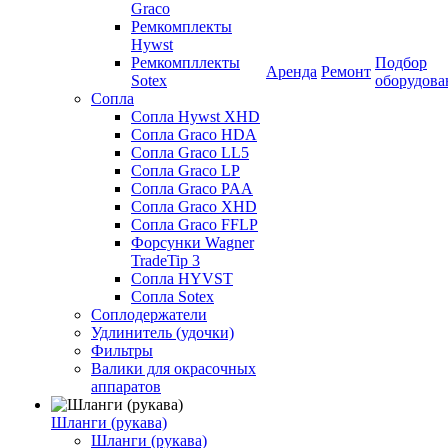
Graco
Ремкомплекты
Hywst
Ремкомпллекты
Подбор
Аренда
Ремонт
Sotex
оборудова
Сопла
Сопла Hywst XHD
Сопла Graco HDA
Сопла Graco LL5
Сопла Graco LP
Сопла Graco PAA
Сопла Graco XHD
Сопла Graco FFLP
Форсунки Wagner
TradeTip 3
Сопла HYVST
Сопла Sotex
Соплодержатели
Удлинитель (удочки)
Фильтры
Валики для окрасочных
аппаратов
Шланги (рукава)
Шланги (рукава)