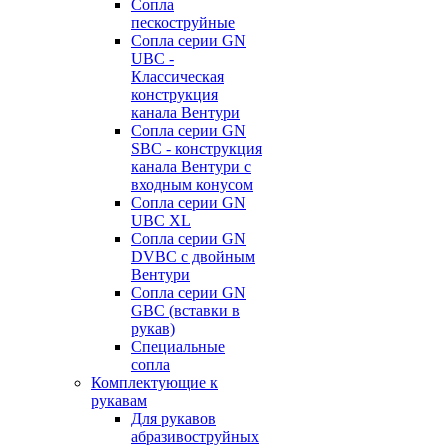
Сопла
пескоструйные
Сопла серии GN
UBC -
Классическая
конструкция
канала Вентури
Сопла серии GN
SBC - конструкция
канала Вентури c
входным конусом
Сопла серии GN
UBC XL
Сопла серии GN
DVBC с двойным
Вентури
Сопла серии GN
GBC (вставки в
рукав)
Специальные
сопла
Комплектующие к
рукавам
Для рукавов
абразивоструйных