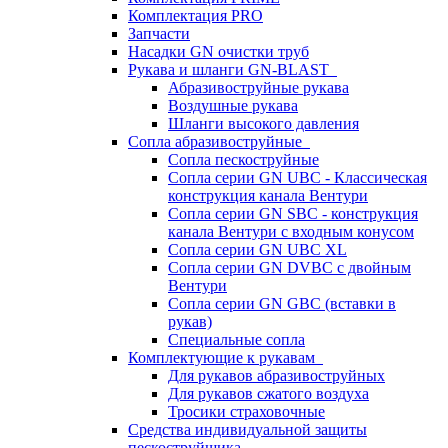
Комплектация PRO
Запчасти
Насадки GN очистки труб
Рукава и шланги GN-BLAST
Абразивоструйные рукава
Воздушные рукава
Шланги высокого давления
Сопла абразивоструйные
Сопла пескоструйные
Сопла серии GN UBC - Классическая
конструкция канала Вентури
Сопла серии GN SBC - конструкция
канала Вентури c входным конусом
Сопла серии GN UBC XL
Сопла серии GN DVBC с двойным
Вентури
Сопла серии GN GBC (вставки в
рукав)
Специальные сопла
Комплектующие к рукавам
Для рукавов абразивоструйных
Для рукавов сжатого воздуха
Тросики страховочные
Средства индивидуальной защиты
пескоструйщика