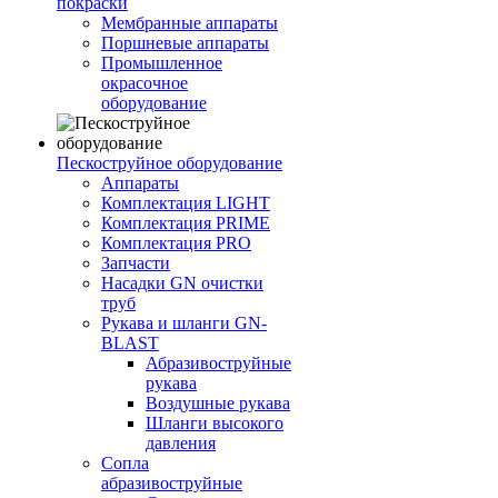
покраски
Мембранные аппараты
Поршневые аппараты
Промышленное
окрасочное
оборудование
Пескоструйное оборудование
Аппараты
Комплектация LIGHT
Комплектация PRIME
Комплектация PRO
Запчасти
Насадки GN очистки
труб
Рукава и шланги GN-
BLAST
Абразивоструйные
рукава
Воздушные рукава
Шланги высокого
давления
Сопла
абразивоструйные