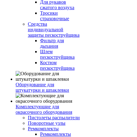
Для рукавов
сжатого воздуха
Тросики
страховочные
Средства
индивидуальной
защиты пескоструйщика
Фильтр для
дыхания
Шлем
пескоструйщика
Костюм
пескоструйщика
Оборудование для
штукатурки и шпаклевки
Комплектующие для
окрасочного оборудования
Пистолеты распылители
Поворотные узлы
Ремкомплекты
Ремкомплекты