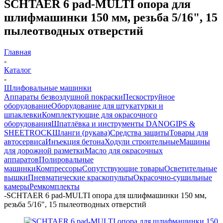
SCHTAER 6 pad-MULTI опора для
шлифмашинки 150 мм, резьба 5/16", 15
пылеотводных отверстий
Главная
-
Каталог
-
Шлифовальные машинки
Аппараты безвоздушной покраски
Пескоструйное
оборудование
Оборудование для штукатурки и
шпаклевки
Комплектующие для окрасочного
оборудования
Шпатлёвка и инструменты DANOGIPS &
SHEETROCK
Шланги (рукава)
Средства защиты
Товары для
автосервиса
Инъекция бетона
Ходули строительные
Машины
для дорожной разметки
Масло для окрасочных
аппаратов
Полировальные
машинки
Компрессоры
Сопутствующие товары
Осветительные
вышки
Пневматические краскопульты
Окрасочно-сушильные
камеры
Ремкомплекты
-
SCHTAER 6 pad-MULTI опора для шлифмашинки 150 мм,
резьба 5/16", 15 пылеотводных отверстий