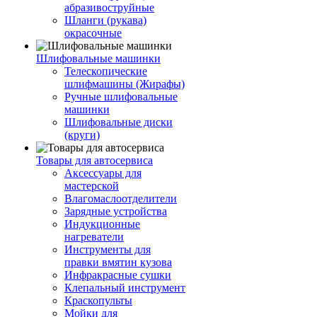
абразивоструйные
Шланги (рукава)
окрасочные
Шлифовальные машинки
Телескопические
шлифмашины (Жирафы)
Ручные шлифовальные
машинки
Шлифовальные диски
(круги)
Товары для автосервиса
Аксессуары для
мастерской
Влагомаслоотделители
Зарядные устройства
Индукционные
нагреватели
Инструменты для
правки вмятин кузова
Инфракрасные сушки
Клепальный инструмент
Краскопульты
Мойки для