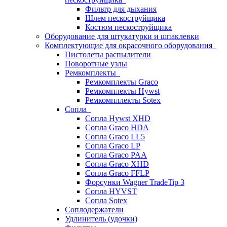
Фильтр для дыхания
Шлем пескоструйщика
Костюм пескоструйщика
Оборудование для штукатурки и шпаклевки
Комплектующие для окрасочного оборудования
Пистолеты распылители
Поворотные узлы
Ремкомплекты
Ремкомплекты Graco
Ремкомплекты Hywst
Ремкомпллекты Sotex
Сопла
Сопла Hywst XHD
Сопла Graco HDA
Сопла Graco LL5
Сопла Graco LP
Сопла Graco PAA
Сопла Graco XHD
Сопла Graco FFLP
Форсунки Wagner TradeTip 3
Сопла HYVST
Сопла Sotex
Соплодержатели
Удлинитель (удочки)