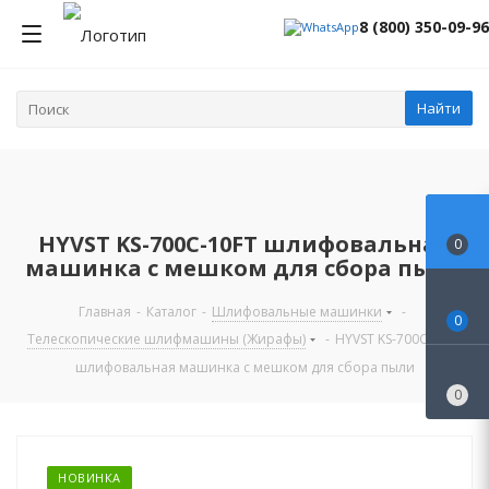
8 (800) 350-09-96
Найти
HYVST KS-700C-10FT шлифовальная
0
машинка с мешком для сбора пыли
Главная
-
Каталог
-
Шлифовальные машинки
-
0
Телескопические шлифмашины (Жирафы)
-
HYVST KS-700C-10FT
шлифовальная машинка с мешком для сбора пыли
0
НОВИНКА