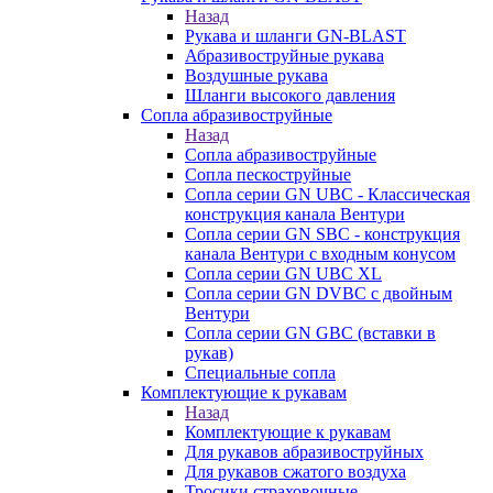
Назад
Рукава и шланги GN-BLAST
Абразивоструйные рукава
Воздушные рукава
Шланги высокого давления
Сопла абразивоструйные
Назад
Сопла абразивоструйные
Сопла пескоструйные
Сопла серии GN UBC - Классическая
конструкция канала Вентури
Сопла серии GN SBC - конструкция
канала Вентури c входным конусом
Сопла серии GN UBC XL
Сопла серии GN DVBC с двойным
Вентури
Сопла серии GN GBC (вставки в
рукав)
Специальные сопла
Комплектующие к рукавам
Назад
Комплектующие к рукавам
Для рукавов абразивоструйных
Для рукавов сжатого воздуха
Тросики страховочные