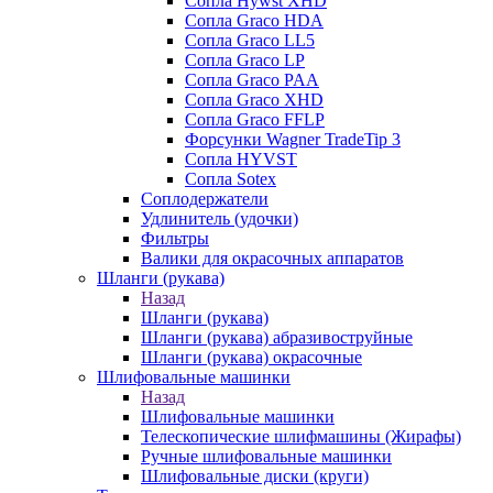
Сопла Hywst XHD
Сопла Graco HDA
Сопла Graco LL5
Сопла Graco LP
Сопла Graco PAA
Сопла Graco XHD
Сопла Graco FFLP
Форсунки Wagner TradeTip 3
Сопла HYVST
Сопла Sotex
Соплодержатели
Удлинитель (удочки)
Фильтры
Валики для окрасочных аппаратов
Шланги (рукава)
Назад
Шланги (рукава)
Шланги (рукава) абразивоструйные
Шланги (рукава) окрасочные
Шлифовальные машинки
Назад
Шлифовальные машинки
Телескопические шлифмашины (Жирафы)
Ручные шлифовальные машинки
Шлифовальные диски (круги)