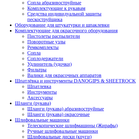
Сопла абразивоструйные
Комплектующие к рукавам
Средства индивидуальной защиты
пескоструйщика
Оборудование для штукатурки и шпаклевки
Комплектующие для окрасочного оборудования
Пистолеты распылители
Поворотные узлы
Ремкомплекты
Сопла
Соплодержатели
Удлинитель (удочки)
Фильтры
Валики для окрасочных аппаратов
Шпатлёвка и инструменты DANOGIPS & SHEETROCK
Шпатлевка
Инструменты
Аксессуары
Шланги (рукава)
Шланги (рукава) абразивоструйные
Шланги (рукава) окрасочные
Шлифовальные машинки
Телескопические шлифмашины (Жирафы)
Ручные шлифовальные машинки
Шлифовальные диски (круги)