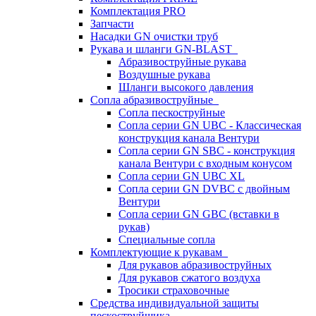
Комплектация PRO
Запчасти
Насадки GN очистки труб
Рукава и шланги GN-BLAST
Абразивоструйные рукава
Воздушные рукава
Шланги высокого давления
Сопла абразивоструйные
Сопла пескоструйные
Сопла серии GN UBC - Классическая
конструкция канала Вентури
Сопла серии GN SBC - конструкция
канала Вентури c входным конусом
Сопла серии GN UBC XL
Сопла серии GN DVBC с двойным
Вентури
Сопла серии GN GBC (вставки в
рукав)
Специальные сопла
Комплектующие к рукавам
Для рукавов абразивоструйных
Для рукавов сжатого воздуха
Тросики страховочные
Средства индивидуальной защиты
пескоструйщика