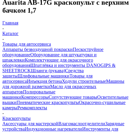
Auarita AB-17G краскопульт с верхним
бачком 1,7
Главная
-
Каталог
-
Товары для автосервиса
Аппараты безвоздушной покраски
Пескоструйное
оборудование
Оборудование для штукатурки и
шпаклевки
Комплектующие для окрасочного
оборудования
Шпатлёвка и инструменты DANOGIPS &
SHEETROCK
Шланги (рукава)
Средства
защиты
Шлифовальные машинки
Товары для
автосервиса
Инъекция бетона
Ходули строительные
Машины
для дорожной разметки
Масло для окрасочных
аппаратов
Полировальные
машинки
Компрессоры
Сопутствующие товары
Осветительные
вышки
Пневматические краскопульты
Окрасочно-сушильные
камеры
Ремкомплекты
-
Краскопульты
Аксессуары для мастерской
Влагомаслоотделители
Зарядные
устройства
Индукционные нагреватели
Инструменты для