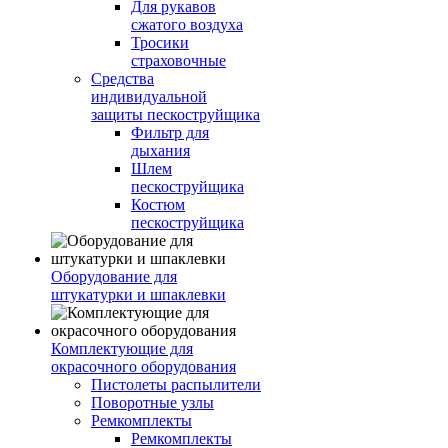
Для рукавов
сжатого воздуха
Тросики
страховочные
Средства
индивидуальной
защиты пескоструйщика
Фильтр для
дыхания
Шлем
пескоструйщика
Костюм
пескоструйщика
Оборудование для
штукатурки и шпаклевки
Комплектующие для
окрасочного оборудования
Пистолеты распылители
Поворотные узлы
Ремкомплекты
Ремкомплекты