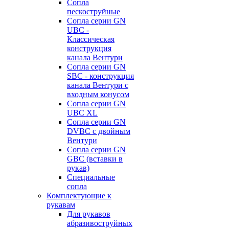
Сопла
пескоструйные
Сопла серии GN
UBC -
Классическая
конструкция
канала Вентури
Сопла серии GN
SBC - конструкция
канала Вентури c
входным конусом
Сопла серии GN
UBC XL
Сопла серии GN
DVBC с двойным
Вентури
Сопла серии GN
GBC (вставки в
рукав)
Специальные
сопла
Комплектующие к
рукавам
Для рукавов
абразивоструйных