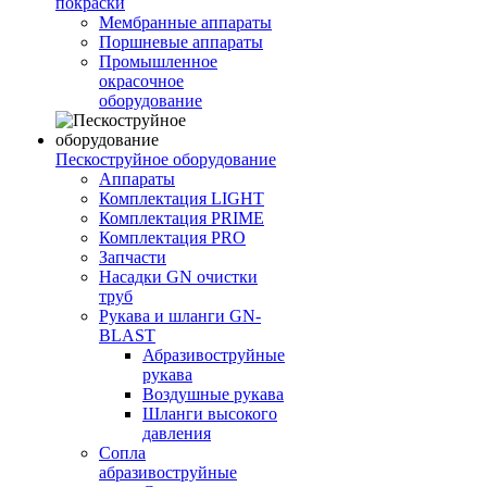
покраски
Мембранные аппараты
Поршневые аппараты
Промышленное
окрасочное
оборудование
Пескоструйное оборудование
Аппараты
Комплектация LIGHT
Комплектация PRIME
Комплектация PRO
Запчасти
Насадки GN очистки
труб
Рукава и шланги GN-
BLAST
Абразивоструйные
рукава
Воздушные рукава
Шланги высокого
давления
Сопла
абразивоструйные