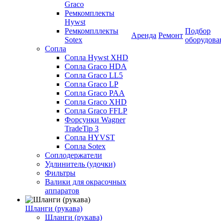
Graco
Ремкомплекты
Hywst
Ремкомпллекты
Подбор
Аренда
Ремонт
Sotex
оборудова
Сопла
Сопла Hywst XHD
Сопла Graco HDA
Сопла Graco LL5
Сопла Graco LP
Сопла Graco PAA
Сопла Graco XHD
Сопла Graco FFLP
Форсунки Wagner
TradeTip 3
Сопла HYVST
Сопла Sotex
Соплодержатели
Удлинитель (удочки)
Фильтры
Валики для окрасочных
аппаратов
Шланги (рукава)
Шланги (рукава)