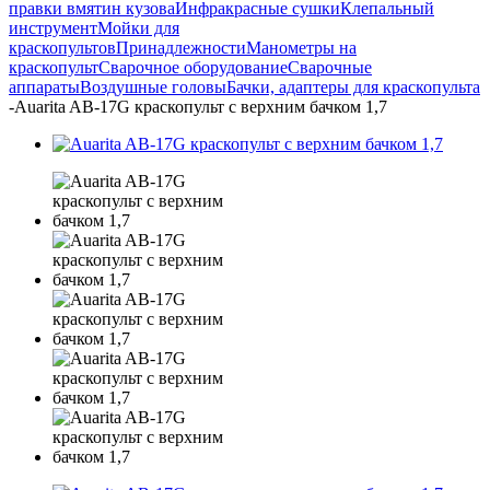
правки вмятин кузова
Инфракрасные сушки
Клепальный
инструмент
Мойки для
краскопультов
Принадлежности
Манометры на
краскопульт
Сварочное оборудование
Сварочные
аппараты
Воздушные головы
Бачки, адаптеры для краскопульта
-
Auarita AB-17G краскопульт с верхним бачком 1,7