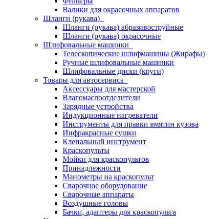
Фильтры
Валики для окрасочных аппаратов
Шланги (рукава)
Шланги (рукава) абразивоструйные
Шланги (рукава) окрасочные
Шлифовальные машинки
Телескопические шлифмашины (Жирафы)
Ручные шлифовальные машинки
Шлифовальные диски (круги)
Товары для автосервиса
Аксессуары для мастерской
Влагомаслоотделители
Зарядные устройства
Индукционные нагреватели
Инструменты для правки вмятин кузова
Инфракрасные сушки
Клепальный инструмент
Краскопульты
Мойки для краскопультов
Принадлежности
Манометры на краскопульт
Сварочное оборудование
Сварочные аппараты
Воздушные головы
Бачки, адаптеры для краскопульта