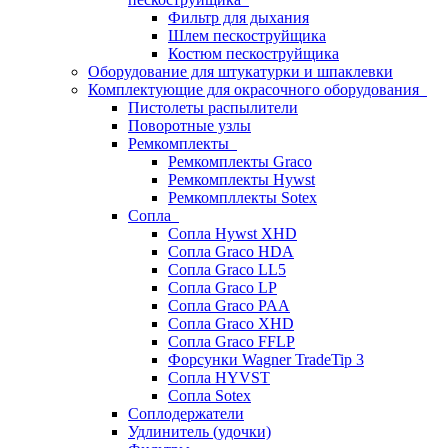
Фильтр для дыхания
Шлем пескоструйщика
Костюм пескоструйщика
Оборудование для штукатурки и шпаклевки
Комплектующие для окрасочного оборудования
Пистолеты распылители
Поворотные узлы
Ремкомплекты
Ремкомплекты Graco
Ремкомплекты Hywst
Ремкомпллекты Sotex
Сопла
Сопла Hywst XHD
Сопла Graco HDA
Сопла Graco LL5
Сопла Graco LP
Сопла Graco PAA
Сопла Graco XHD
Сопла Graco FFLP
Форсунки Wagner TradeTip 3
Сопла HYVST
Сопла Sotex
Соплодержатели
Удлинитель (удочки)