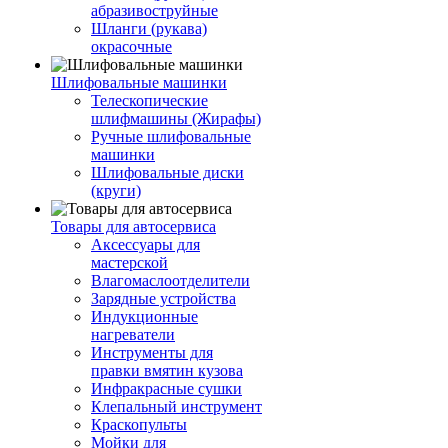
абразивоструйные
Шланги (рукава)
окрасочные
Шлифовальные машинки
Телескопические
шлифмашины (Жирафы)
Ручные шлифовальные
машинки
Шлифовальные диски
(круги)
Товары для автосервиса
Аксессуары для
мастерской
Влагомаслоотделители
Зарядные устройства
Индукционные
нагреватели
Инструменты для
правки вмятин кузова
Инфракрасные сушки
Клепальный инструмент
Краскопульты
Мойки для