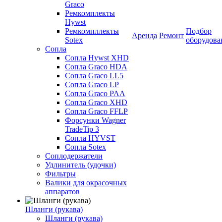
Graco
Ремкомплекты
Hywst
Ремкомпллекты
Подбор
Аренда
Ремонт
Sotex
оборудова
Сопла
Сопла Hywst XHD
Сопла Graco HDA
Сопла Graco LL5
Сопла Graco LP
Сопла Graco PAA
Сопла Graco XHD
Сопла Graco FFLP
Форсунки Wagner
TradeTip 3
Сопла HYVST
Сопла Sotex
Соплодержатели
Удлинитель (удочки)
Фильтры
Валики для окрасочных
аппаратов
Шланги (рукава)
Шланги (рукава)