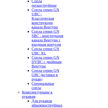
Сопла
пескоструйные
Сопла серии GN
UBC -
Классическая
конструкция
канала Вентури
Сопла серии GN
SBC - конструкция
канала Вентури c
входным конусом
Сопла серии GN
UBC XL
Сопла серии GN
DVBC с двойным
Вентури
Сопла серии GN
GBC (вставки в
рукав)
Специальные
сопла
Комплектующие к
рукавам
Для рукавов
абразивоструйных