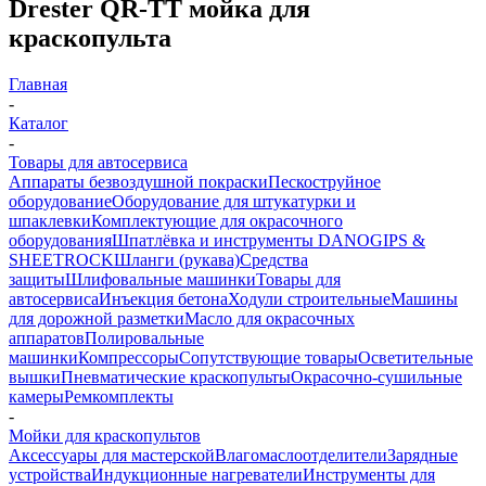
Drester QR-TT мойка для
краскопульта
Главная
-
Каталог
-
Товары для автосервиса
Аппараты безвоздушной покраски
Пескоструйное
оборудование
Оборудование для штукатурки и
шпаклевки
Комплектующие для окрасочного
оборудования
Шпатлёвка и инструменты DANOGIPS &
SHEETROCK
Шланги (рукава)
Средства
защиты
Шлифовальные машинки
Товары для
автосервиса
Инъекция бетона
Ходули строительные
Машины
для дорожной разметки
Масло для окрасочных
аппаратов
Полировальные
машинки
Компрессоры
Сопутствующие товары
Осветительные
вышки
Пневматические краскопульты
Окрасочно-сушильные
камеры
Ремкомплекты
-
Мойки для краскопультов
Аксессуары для мастерской
Влагомаслоотделители
Зарядные
устройства
Индукционные нагреватели
Инструменты для