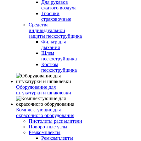
Для рукавов
сжатого воздуха
Тросики
страховочные
Средства
индивидуальной
защиты пескоструйщика
Фильтр для
дыхания
Шлем
пескоструйщика
Костюм
пескоструйщика
Оборудование для
штукатурки и шпаклевки
Комплектующие для
окрасочного оборудования
Пистолеты распылители
Поворотные узлы
Ремкомплекты
Ремкомплекты