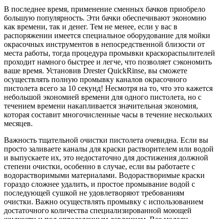
В последнее время, применение сменных бачков приобрело
большую популярность. Эти бачки обеспечивают экономию
как времени, так и денег. Тем не менее, если у вас в
распоряжении имеется специальное оборудование для мойки
окрасочных инструментов в непосредственной близости от
места работы, тогда процедура промывки краскораспылителей
проходит намного быстрее и легче, что позволяет сэкономить
ваше время. Установив Drester QuickRinse, вы сможете
осуществлять полную промывку каналов окрасочного
пистолета всего за 10 секунд! Несмотря на то, что это кажется
небольшой экономией времени для одного пистолета, но с
течением времени накапливается значительная экономия,
которая составит многочисленные часы в течение нескольких
месяцев.
Важность тщательной очистки пистолета очевидна. Если вы
просто заливаете каналы для краски растворителем или водой
и выпускаете их, это недостаточно для достижения должной
степени очистки, особенно в случае, если вы работаете с
водорастворимыми материалами. Водорастворимые краски
гораздо сложнее удалить, и простое промывание водой с
последующей сушкой не удовлетворяют требованиям
очистки. Важно осуществлять промывку с использованием
достаточного количества специализированной моющей