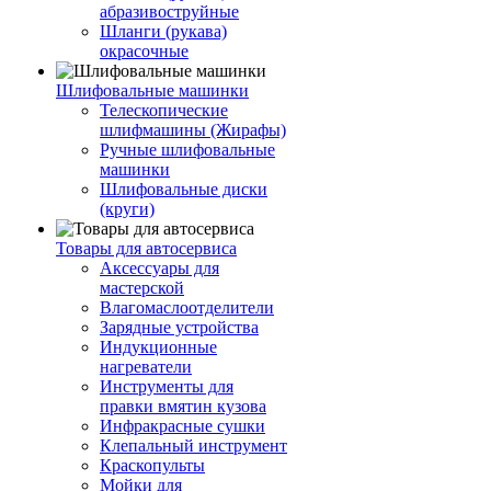
абразивоструйные
Шланги (рукава)
окрасочные
Шлифовальные машинки
Телескопические
шлифмашины (Жирафы)
Ручные шлифовальные
машинки
Шлифовальные диски
(круги)
Товары для автосервиса
Аксессуары для
мастерской
Влагомаслоотделители
Зарядные устройства
Индукционные
нагреватели
Инструменты для
правки вмятин кузова
Инфракрасные сушки
Клепальный инструмент
Краскопульты
Мойки для