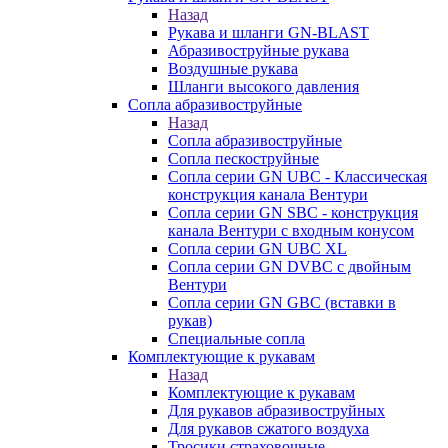
Назад
Рукава и шланги GN-BLAST
Абразивоструйные рукава
Воздушные рукава
Шланги высокого давления
Сопла абразивоструйные
Назад
Сопла абразивоструйные
Сопла пескоструйные
Сопла серии GN UBC - Классическая
конструкция канала Вентури
Сопла серии GN SBC - конструкция
канала Вентури c входным конусом
Сопла серии GN UBC XL
Сопла серии GN DVBC с двойным
Вентури
Сопла серии GN GBC (вставки в
рукав)
Специальные сопла
Комплектующие к рукавам
Назад
Комплектующие к рукавам
Для рукавов абразивоструйных
Для рукавов сжатого воздуха
Тросики страховочные