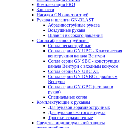
Комплектация PRO
Запчасти
Насадки GN очистки труб
Рукава и шланги GN-BLAST
Абразивоструйные рукава
Воздушные рукава
Шланги высокого давления
Сопла абразивоструйные
Сопла пескоструйные
Сопла серии GN UBC - Классическая
конструкция канала Вентури
Сопла серии GN SBC - конструкция
канала Вентури c входным конусом
Сопла серии GN UBC XL
Сопла серии GN DVBC с двойным
Вентури
Сопла серии GN GBC (вставки в
рукав)
Специальные сопла
Комплектующие к рукавам
Для рукавов абразивоструйных
Для рукавов сжатого воздуха
Тросики страховочные
Средства индивидуальной защиты
пескоструйщика