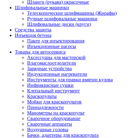
Шланги (рукава) окрасочные
Шлифовальные машинки
Телескопические шлифмашины (Жирафы)
Ручные шлифовальные машинки
Шлифовальные диски (круги)
Средства защиты
Инъекция бетона
Пакер для инъектирования
Инъекционные насосы
Товары для автосервиса
Аксессуары для мастерской
Влагомаслоотделители
Зарядные устройства
Индукционные нагреватели
Инструменты для правки вмятин кузова
Инфракрасные сушки
Клепальный инструмент
Краскопульты
Мойки для краскопультов
Принадлежности
Манометры на краскопульт
Сварочное оборудование
Сварочные аппараты
Воздушные головы
Бачки, адаптеры для краскопульта