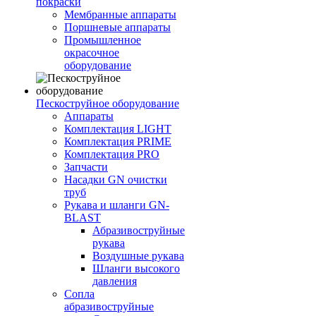
покраски
Мембранные аппараты
Поршневые аппараты
Промышленное
окрасочное
оборудование
Пескоструйное оборудование
Аппараты
Комплектация LIGHT
Комплектация PRIME
Комплектация PRO
Запчасти
Насадки GN очистки
труб
Рукава и шланги GN-
BLAST
Абразивоструйные
рукава
Воздушные рукава
Шланги высокого
давления
Сопла
абразивоструйные