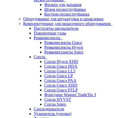
Фильтр для дыхания
Шлем пескоструйщика
Костюм пескоструйщика
Оборудование для штукатурки и шпаклевки
Комплектующие для окрасочного оборудования
Пистолеты распылители
Поворотные узлы
Ремкомплекты
Ремкомплекты Graco
Ремкомплекты Hywst
Ремкомпллекты Sotex
Сопла
Сопла Hywst XHD
Сопла Graco HDA
Сопла Graco LL5
Сопла Graco LP
Сопла Graco PAA
Сопла Graco XHD
Сопла Graco FFLP
Форсунки Wagner TradeTip 3
Сопла HYVST
Сопла Sotex
Соплодержатели
Удлинитель (удочки)