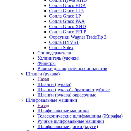
Сопла Hywst XHD
Сопла Graco HDA
Сопла Graco LL5
Сопла Graco LP
Сопла Graco PAA
Сопла Graco XHD
Сопла Graco FFLP
Форсунки Wagner TradeTip 3
Сопла HYVST
Сопла Sotex
Соплодержатели
Удлинитель (удочки)
Фильтры
Валики для окрасочных аппаратов
Шланги (рукава)
Назад
Шланги (рукава)
Шланги (рукава) абразивоструйные
Шланги (рукава) окрасочные
Шлифовальные машинки
Назад
Шлифовальные машинки
Телескопические шлифмашины (Жирафы)
Ручные шлифовальные машинки
Шлифовальные диски (круги)