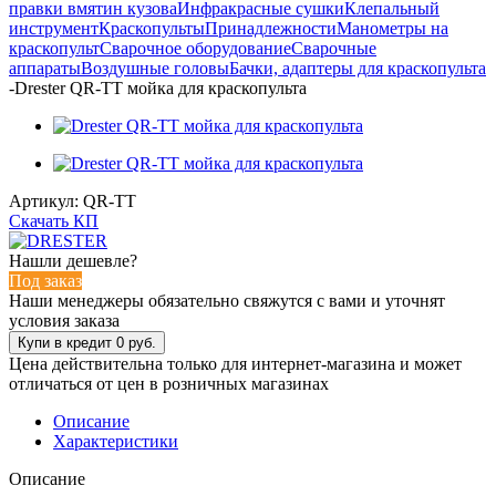
правки вмятин кузова
Инфракрасные сушки
Клепальный
инструмент
Краскопульты
Принадлежности
Манометры на
краскопульт
Сварочное оборудование
Сварочные
аппараты
Воздушные головы
Бачки, адаптеры для краскопульта
-
Drester QR-TT мойка для краскопульта
Артикул:
QR-TT
Скачать КП
Нашли дешевле?
Под заказ
Наши менеджеры обязательно свяжутся с вами и уточнят
условия заказа
Цена действительна только для интернет-магазина и может
отличаться от цен в розничных магазинах
Описание
Характеристики
Описание