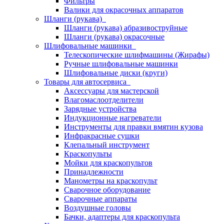
Фильтры
Валики для окрасочных аппаратов
Шланги (рукава)
Шланги (рукава) абразивоструйные
Шланги (рукава) окрасочные
Шлифовальные машинки
Телескопические шлифмашины (Жирафы)
Ручные шлифовальные машинки
Шлифовальные диски (круги)
Товары для автосервиса
Аксессуары для мастерской
Влагомаслоотделители
Зарядные устройства
Индукционные нагреватели
Инструменты для правки вмятин кузова
Инфракрасные сушки
Клепальный инструмент
Краскопульты
Мойки для краскопультов
Принадлежности
Манометры на краскопульт
Сварочное оборудование
Сварочные аппараты
Воздушные головы
Бачки, адаптеры для краскопульта