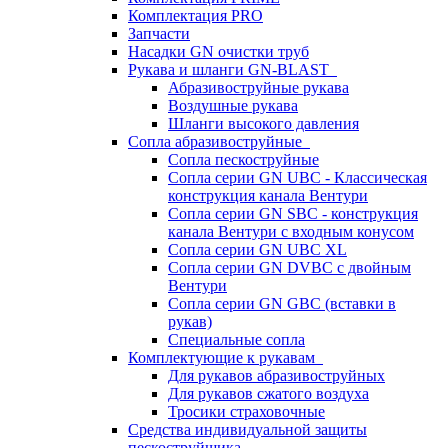
Комплектация PRO
Запчасти
Насадки GN очистки труб
Рукава и шланги GN-BLAST
Абразивоструйные рукава
Воздушные рукава
Шланги высокого давления
Сопла абразивоструйные
Сопла пескоструйные
Сопла серии GN UBC - Классическая
конструкция канала Вентури
Сопла серии GN SBC - конструкция
канала Вентури c входным конусом
Сопла серии GN UBC XL
Сопла серии GN DVBC с двойным
Вентури
Сопла серии GN GBC (вставки в
рукав)
Специальные сопла
Комплектующие к рукавам
Для рукавов абразивоструйных
Для рукавов сжатого воздуха
Тросики страховочные
Средства индивидуальной защиты
пескоструйщика