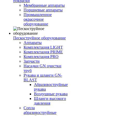
покраски
Мембранные аппараты
Поршневые аппараты
Промышленное
окрасочное
оборудование
Пескоструйное оборудование
Аппараты
Комплектация LIGHT
Комплектация PRIME
Комплектация PRO
Запчасти
Насадки GN очистки
труб
Рукава и шланги GN-
BLAST
Абразивоструйные
рукава
Воздушные рукава
Шланги высокого
давления
Сопла
абразивоструйные