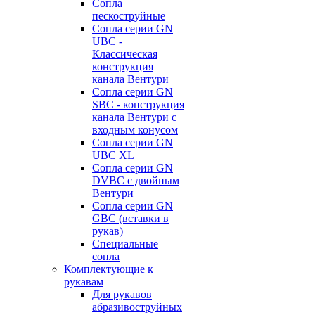
Сопла
пескоструйные
Сопла серии GN
UBC -
Классическая
конструкция
канала Вентури
Сопла серии GN
SBC - конструкция
канала Вентури c
входным конусом
Сопла серии GN
UBC XL
Сопла серии GN
DVBC с двойным
Вентури
Сопла серии GN
GBC (вставки в
рукав)
Специальные
сопла
Комплектующие к
рукавам
Для рукавов
абразивоструйных