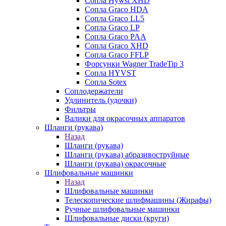
Сопла Hywst XHD
Сопла Graco HDA
Сопла Graco LL5
Сопла Graco LP
Сопла Graco PAA
Сопла Graco XHD
Сопла Graco FFLP
Форсунки Wagner TradeTip 3
Сопла HYVST
Сопла Sotex
Соплодержатели
Удлинитель (удочки)
Фильтры
Валики для окрасочных аппаратов
Шланги (рукава)
Назад
Шланги (рукава)
Шланги (рукава) абразивоструйные
Шланги (рукава) окрасочные
Шлифовальные машинки
Назад
Шлифовальные машинки
Телескопические шлифмашины (Жирафы)
Ручные шлифовальные машинки
Шлифовальные диски (круги)