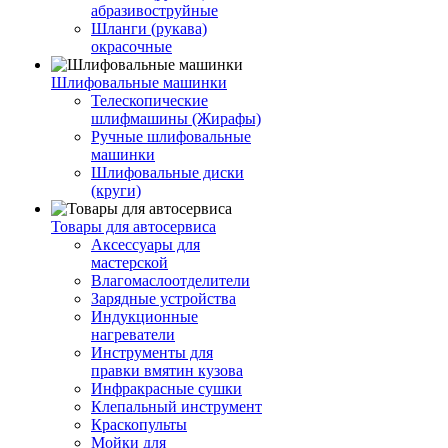
абразивоструйные
Шланги (рукава)
окрасочные
Шлифовальные машинки
Телескопические
шлифмашины (Жирафы)
Ручные шлифовальные
машинки
Шлифовальные диски
(круги)
Товары для автосервиса
Аксессуары для
мастерской
Влагомаслоотделители
Зарядные устройства
Индукционные
нагреватели
Инструменты для
правки вмятин кузова
Инфракрасные сушки
Клепальный инструмент
Краскопульты
Мойки для