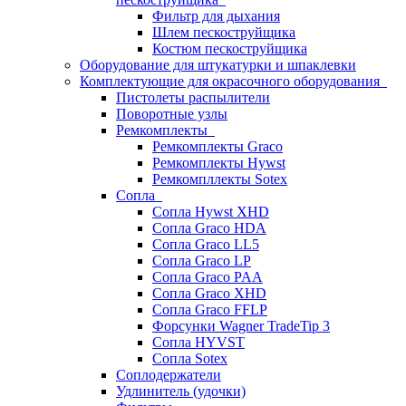
Фильтр для дыхания
Шлем пескоструйщика
Костюм пескоструйщика
Оборудование для штукатурки и шпаклевки
Комплектующие для окрасочного оборудования
Пистолеты распылители
Поворотные узлы
Ремкомплекты
Ремкомплекты Graco
Ремкомплекты Hywst
Ремкомпллекты Sotex
Сопла
Сопла Hywst XHD
Сопла Graco HDA
Сопла Graco LL5
Сопла Graco LP
Сопла Graco PAA
Сопла Graco XHD
Сопла Graco FFLP
Форсунки Wagner TradeTip 3
Сопла HYVST
Сопла Sotex
Соплодержатели
Удлинитель (удочки)