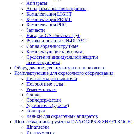
Аппараты
Аппараты абразивоструйные
Комплектация LIGHT
Комплектация PRIME
Комплектация PRO
Запчасти
Насадки GN очистки труб
Рукава и шланги GN-BLAST
Сопла абразивоструйные
Комплектующие к рукавам
Средства индивидуальной защиты
пескоструйщика
Оборудование для штукатурки и шпаклевки
Комплектующие для окрасочного оборудования
Пистолеты распылители
Поворотные узлы
Ремкомплекты
Сопла
Соплодержатели
Удлинитель (удочки)
Фильтры
Валики для окрасочных аппаратов
Шпатлёвка и инструменты DANOGIPS & SHEETROCK
Шпатлевка
Инструменты