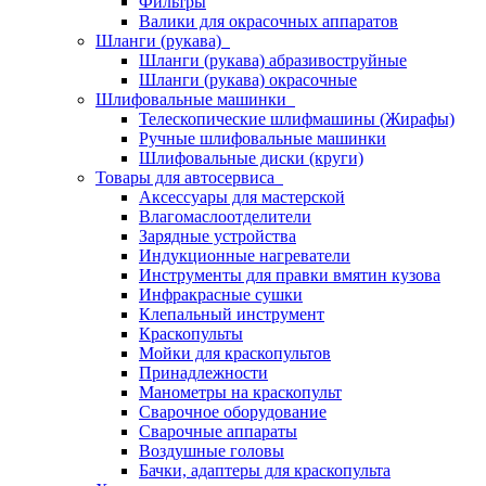
Фильтры
Валики для окрасочных аппаратов
Шланги (рукава)
Шланги (рукава) абразивоструйные
Шланги (рукава) окрасочные
Шлифовальные машинки
Телескопические шлифмашины (Жирафы)
Ручные шлифовальные машинки
Шлифовальные диски (круги)
Товары для автосервиса
Аксессуары для мастерской
Влагомаслоотделители
Зарядные устройства
Индукционные нагреватели
Инструменты для правки вмятин кузова
Инфракрасные сушки
Клепальный инструмент
Краскопульты
Мойки для краскопультов
Принадлежности
Манометры на краскопульт
Сварочное оборудование
Сварочные аппараты
Воздушные головы
Бачки, адаптеры для краскопульта