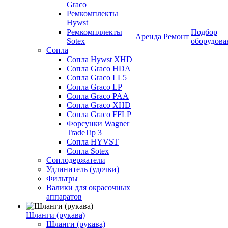
Graco
Ремкомплекты
Hywst
Ремкомпллекты
Подбор
Аренда
Ремонт
Sotex
оборудова
Сопла
Сопла Hywst XHD
Сопла Graco HDA
Сопла Graco LL5
Сопла Graco LP
Сопла Graco PAA
Сопла Graco XHD
Сопла Graco FFLP
Форсунки Wagner
TradeTip 3
Сопла HYVST
Сопла Sotex
Соплодержатели
Удлинитель (удочки)
Фильтры
Валики для окрасочных
аппаратов
Шланги (рукава)
Шланги (рукава)