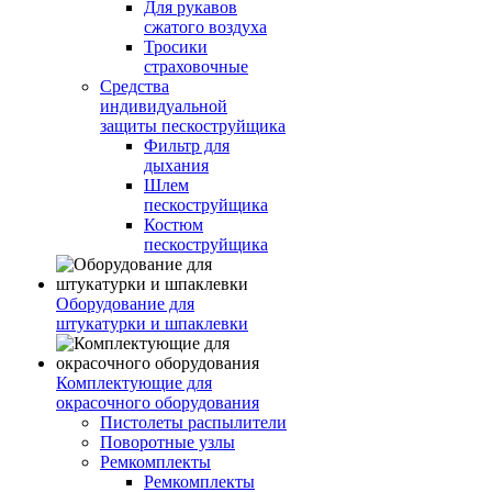
Для рукавов
сжатого воздуха
Тросики
страховочные
Средства
индивидуальной
защиты пескоструйщика
Фильтр для
дыхания
Шлем
пескоструйщика
Костюм
пескоструйщика
Оборудование для
штукатурки и шпаклевки
Комплектующие для
окрасочного оборудования
Пистолеты распылители
Поворотные узлы
Ремкомплекты
Ремкомплекты