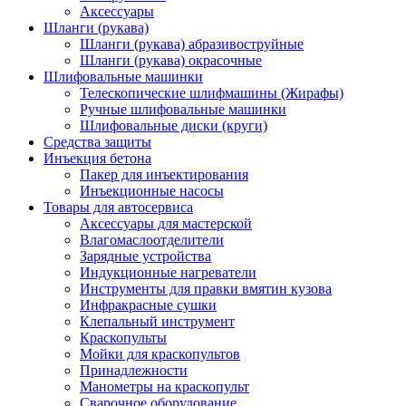
Аксессуары
Шланги (рукава)
Шланги (рукава) абразивоструйные
Шланги (рукава) окрасочные
Шлифовальные машинки
Телескопические шлифмашины (Жирафы)
Ручные шлифовальные машинки
Шлифовальные диски (круги)
Средства защиты
Инъекция бетона
Пакер для инъектирования
Инъекционные насосы
Товары для автосервиса
Аксессуары для мастерской
Влагомаслоотделители
Зарядные устройства
Индукционные нагреватели
Инструменты для правки вмятин кузова
Инфракрасные сушки
Клепальный инструмент
Краскопульты
Мойки для краскопультов
Принадлежности
Манометры на краскопульт
Сварочное оборудование