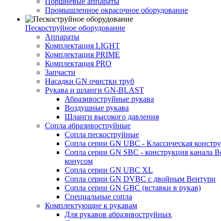
Поршневые аппараты
Промышленное окрасочное оборудование
Пескоструйное оборудование
Аппараты
Комплектация LIGHT
Комплектация PRIME
Комплектация PRO
Запчасти
Насадки GN очистки труб
Рукава и шланги GN-BLAST
Абразивоструйные рукава
Воздушные рукава
Шланги высокого давления
Сопла абразивоструйные
Сопла пескоструйные
Сопла серии GN UBC - Классическая констру
Сопла серии GN SBC - конструкция канала В
конусом
Сопла серии GN UBC XL
Сопла серии GN DVBC с двойным Вентури
Сопла серии GN GBC (вставки в рукав)
Специальные сопла
Комплектующие к рукавам
Для рукавов абразивоструйных