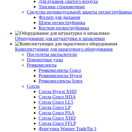
Для рукавов сжатого воздуха
Тросики страховочные
Средства индивидуальной защиты пескоструйщика
Фильтр для дыхания
Шлем пескоструйщика
Костюм пескоструйщика
Оборудование для штукатурки и шпаклевки
Комплектующие для окрасочного оборудования
Пистолеты распылители
Поворотные узлы
Ремкомплекты
Ремкомплекты Graco
Ремкомплекты Hywst
Ремкомпллекты Sotex
Сопла
Сопла Hywst XHD
Сопла Graco HDA
Сопла Graco LL5
Сопла Graco LP
Сопла Graco PAA
Сопла Graco XHD
Сопла Graco FFLP
Форсунки Wagner TradeTip 3