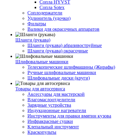
Сопла HYVST
Сопла Sotex
Соплодержатели
Удлинитель (удочки)
Фильтры
Валики для окрасочных аппаратов
Шланги (рукава)
Шланги (рукава) абразивоструйные
Шланги (рукава) окрасочные
Шлифовальные машинки
Телескопические шлифмашины (Жирафы)
Ручные шлифовальные машинки
Шлифовальные диски (круги)
Товары для автосервиса
Аксессуары для мастерской
Влагомаслоотделители
Зарядные устройства
Индукционные нагреватели
Инструменты для правки вмятин кузова
Инфракрасные сушки
Клепальный инструмент
Краскопульты