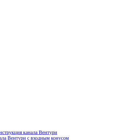
нструкция канала Вентури
ала Вентури c входным конусом