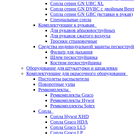
Сопла серии GN UBC XL
Сопла серии GN DVBC с двойным Вен
Сопла серии GN GBC (вставки в рукав)
Специальные сопла
Комплектующие к рукавам
Для рукавов абразивоструйных
Для рукавов сжатого воздуха
Тросики страховочные
Средства индивидуальной защиты пескостр
Фильтр для дыхания
Шлем пескоструйщика
Костюм пескоструйщика
Оборудование для штукатурки и шпаклевки
Комплектующие для окрасочного оборудования
Пистолеты распылители
Поворотные узлы
Ремкомплекты
Ремкомплекты Graco
Ремкомплекты Hywst
Ремкомпллекты Sotex
Сопла
Сопла Hywst XHD
Сопла Graco HDA
Сопла Graco LL5
Сопла Graco LP