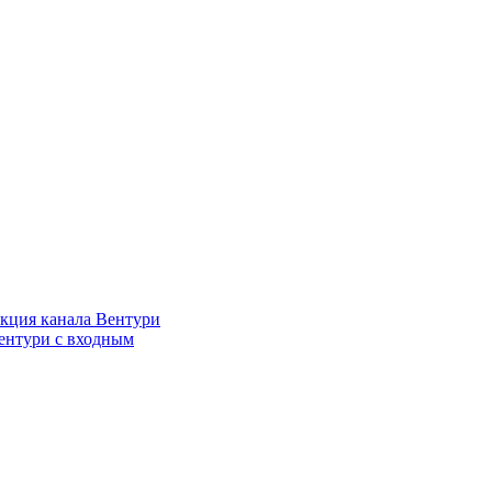
кция канала Вентури
ентури c входным