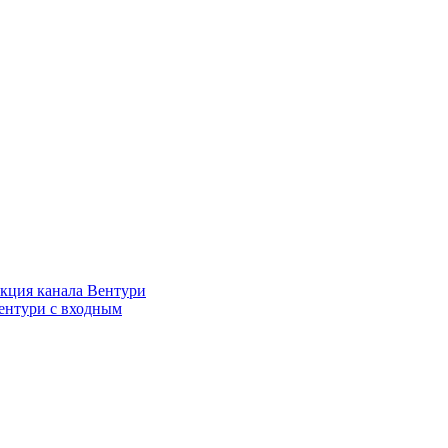
кция канала Вентури
ентури c входным