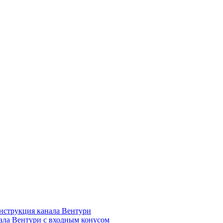
нструкция канала Вентури
ала Вентури c входным конусом