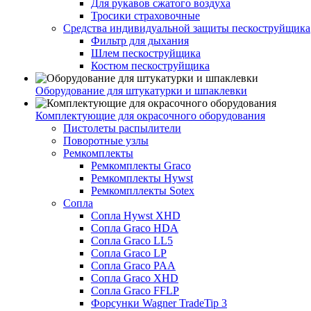
Для рукавов сжатого воздуха
Тросики страховочные
Средства индивидуальной защиты пескоструйщика
Фильтр для дыхания
Шлем пескоструйщика
Костюм пескоструйщика
Оборудование для штукатурки и шпаклевки
Комплектующие для окрасочного оборудования
Пистолеты распылители
Поворотные узлы
Ремкомплекты
Ремкомплекты Graco
Ремкомплекты Hywst
Ремкомпллекты Sotex
Сопла
Сопла Hywst XHD
Сопла Graco HDA
Сопла Graco LL5
Сопла Graco LP
Сопла Graco PAA
Сопла Graco XHD
Сопла Graco FFLP
Форсунки Wagner TradeTip 3