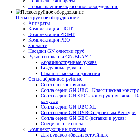
Поршневые аппараты
Промышленное окрасочное оборудование
Пескоструйное оборудование
Аппараты
Комплектация LIGHT
Комплектация PRIME
Комплектация PRO
Запчасти
Насадки GN очистки труб
Рукава и шланги GN-BLAST
Абразивоструйные рукава
Воздушные рукава
Шланги высокого давления
Сопла абразивоструйные
Сопла пескоструйные
Сопла серии GN UBC - Классическая констру
Сопла серии GN SBC - конструкция канала В
конусом
Сопла серии GN UBC XL
Сопла серии GN DVBC с двойным Вентури
Сопла серии GN GBC (вставки в рукав)
Специальные сопла
Комплектующие к рукавам
Для рукавов абразивоструйных