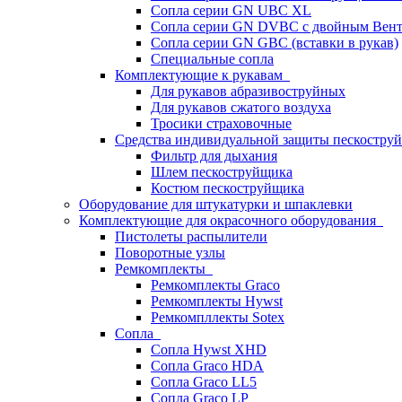
Сопла серии GN UBC XL
Сопла серии GN DVBC с двойным Вен
Сопла серии GN GBC (вставки в рукав)
Специальные сопла
Комплектующие к рукавам
Для рукавов абразивоструйных
Для рукавов сжатого воздуха
Тросики страховочные
Средства индивидуальной защиты пескостр
Фильтр для дыхания
Шлем пескоструйщика
Костюм пескоструйщика
Оборудование для штукатурки и шпаклевки
Комплектующие для окрасочного оборудования
Пистолеты распылители
Поворотные узлы
Ремкомплекты
Ремкомплекты Graco
Ремкомплекты Hywst
Ремкомпллекты Sotex
Сопла
Сопла Hywst XHD
Сопла Graco HDA
Сопла Graco LL5
Сопла Graco LP