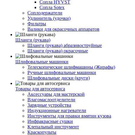
Сопла HYVST
Сопла Sotex
Соплодержатели
Удлинитель (удочки)
Фильтры
Валики для окрасочных аппаратов
Шланги (рукава)
Шланги (рукава) абразивоструйные
Шланги (рукава) окрасочные
Шлифовальные машинки
Телескопические шлифмашины (Жирафы)
Ручные шлифовальные машинки
Шлифовальные диски (круги)
Товары для автосервиса
Аксессуары для мастерской
Влагомаслоотделители
Зарядные устройства
Индукционные нагреватели
Инструменты для правки вмятин кузова
Инфракрасные сушки
Клепальный инструмент
Краскопульты