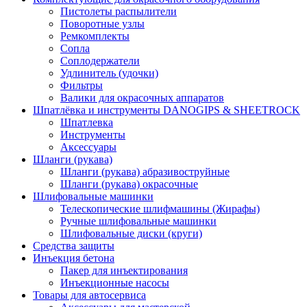
Пистолеты распылители
Поворотные узлы
Ремкомплекты
Сопла
Соплодержатели
Удлинитель (удочки)
Фильтры
Валики для окрасочных аппаратов
Шпатлёвка и инструменты DANOGIPS & SHEETROCK
Шпатлевка
Инструменты
Аксессуары
Шланги (рукава)
Шланги (рукава) абразивоструйные
Шланги (рукава) окрасочные
Шлифовальные машинки
Телескопические шлифмашины (Жирафы)
Ручные шлифовальные машинки
Шлифовальные диски (круги)
Средства защиты
Инъекция бетона
Пакер для инъектирования
Инъекционные насосы
Товары для автосервиса