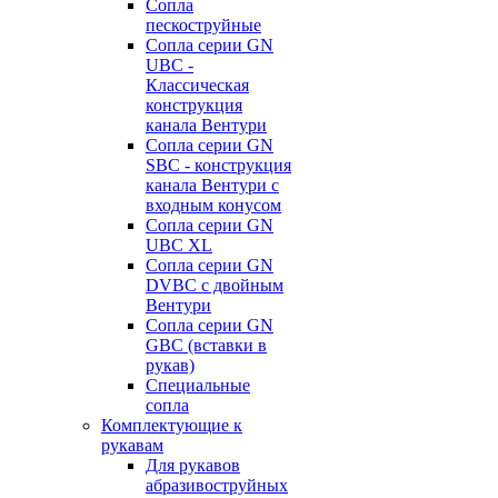
Сопла
пескоструйные
Сопла серии GN
UBC -
Классическая
конструкция
канала Вентури
Сопла серии GN
SBC - конструкция
канала Вентури c
входным конусом
Сопла серии GN
UBC XL
Сопла серии GN
DVBC с двойным
Вентури
Сопла серии GN
GBC (вставки в
рукав)
Специальные
сопла
Комплектующие к
рукавам
Для рукавов
абразивоструйных