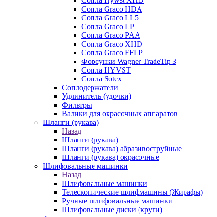
Сопла Hywst XHD
Сопла Graco HDA
Сопла Graco LL5
Сопла Graco LP
Сопла Graco PAA
Сопла Graco XHD
Сопла Graco FFLP
Форсунки Wagner TradeTip 3
Сопла HYVST
Сопла Sotex
Соплодержатели
Удлинитель (удочки)
Фильтры
Валики для окрасочных аппаратов
Шланги (рукава)
Назад
Шланги (рукава)
Шланги (рукава) абразивоструйные
Шланги (рукава) окрасочные
Шлифовальные машинки
Назад
Шлифовальные машинки
Телескопические шлифмашины (Жирафы)
Ручные шлифовальные машинки
Шлифовальные диски (круги)