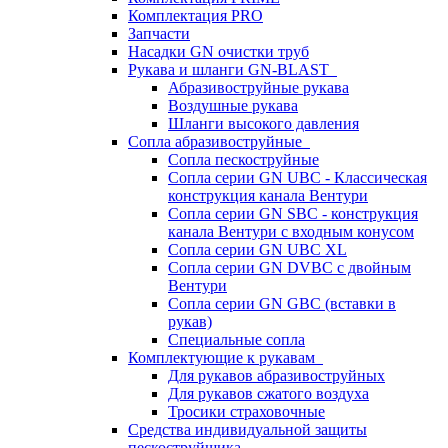
Комплектация PRO
Запчасти
Насадки GN очистки труб
Рукава и шланги GN-BLAST
Абразивоструйные рукава
Воздушные рукава
Шланги высокого давления
Сопла абразивоструйные
Сопла пескоструйные
Сопла серии GN UBC - Классическая
конструкция канала Вентури
Сопла серии GN SBC - конструкция
канала Вентури c входным конусом
Сопла серии GN UBC XL
Сопла серии GN DVBC с двойным
Вентури
Сопла серии GN GBC (вставки в
рукав)
Специальные сопла
Комплектующие к рукавам
Для рукавов абразивоструйных
Для рукавов сжатого воздуха
Тросики страховочные
Средства индивидуальной защиты
пескоструйщика