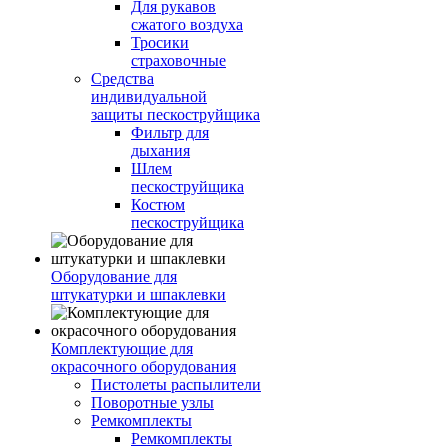
Для рукавов
сжатого воздуха
Тросики
страховочные
Средства
индивидуальной
защиты пескоструйщика
Фильтр для
дыхания
Шлем
пескоструйщика
Костюм
пескоструйщика
Оборудование для
штукатурки и шпаклевки
Комплектующие для
окрасочного оборудования
Пистолеты распылители
Поворотные узлы
Ремкомплекты
Ремкомплекты