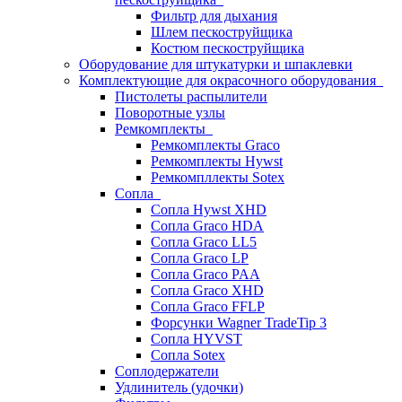
Фильтр для дыхания
Шлем пескоструйщика
Костюм пескоструйщика
Оборудование для штукатурки и шпаклевки
Комплектующие для окрасочного оборудования
Пистолеты распылители
Поворотные узлы
Ремкомплекты
Ремкомплекты Graco
Ремкомплекты Hywst
Ремкомпллекты Sotex
Сопла
Сопла Hywst XHD
Сопла Graco HDA
Сопла Graco LL5
Сопла Graco LP
Сопла Graco PAA
Сопла Graco XHD
Сопла Graco FFLP
Форсунки Wagner TradeTip 3
Сопла HYVST
Сопла Sotex
Соплодержатели
Удлинитель (удочки)