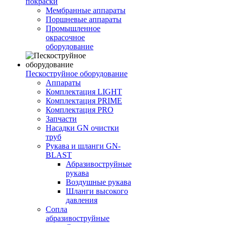
покраски
Мембранные аппараты
Поршневые аппараты
Промышленное
окрасочное
оборудование
Пескоструйное оборудование
Аппараты
Комплектация LIGHT
Комплектация PRIME
Комплектация PRO
Запчасти
Насадки GN очистки
труб
Рукава и шланги GN-
BLAST
Абразивоструйные
рукава
Воздушные рукава
Шланги высокого
давления
Сопла
абразивоструйные