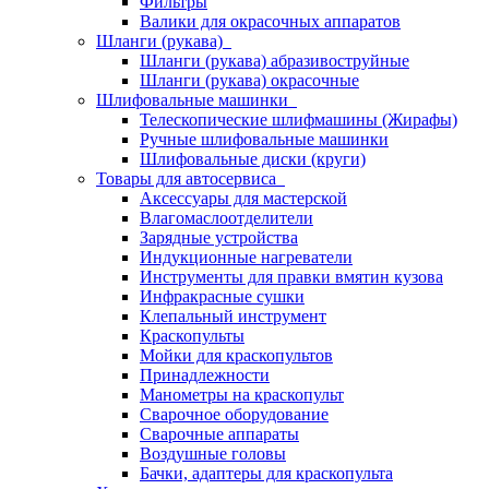
Фильтры
Валики для окрасочных аппаратов
Шланги (рукава)
Шланги (рукава) абразивоструйные
Шланги (рукава) окрасочные
Шлифовальные машинки
Телескопические шлифмашины (Жирафы)
Ручные шлифовальные машинки
Шлифовальные диски (круги)
Товары для автосервиса
Аксессуары для мастерской
Влагомаслоотделители
Зарядные устройства
Индукционные нагреватели
Инструменты для правки вмятин кузова
Инфракрасные сушки
Клепальный инструмент
Краскопульты
Мойки для краскопультов
Принадлежности
Манометры на краскопульт
Сварочное оборудование
Сварочные аппараты
Воздушные головы
Бачки, адаптеры для краскопульта