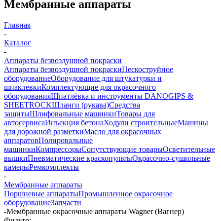
Мембранные аппараты
Главная
-
Каталог
-
Аппараты безвоздушной покраски
Аппараты безвоздушной покраски
Пескоструйное
оборудование
Оборудование для штукатурки и
шпаклевки
Комплектующие для окрасочного
оборудования
Шпатлёвка и инструменты DANOGIPS &
SHEETROCK
Шланги (рукава)
Средства
защиты
Шлифовальные машинки
Товары для
автосервиса
Инъекция бетона
Ходули строительные
Машины
для дорожной разметки
Масло для окрасочных
аппаратов
Полировальные
машинки
Компрессоры
Сопутствующие товары
Осветительные
вышки
Пневматические краскопульты
Окрасочно-сушильные
камеры
Ремкомплекты
-
Мембранные аппараты
Поршневые аппараты
Промышленное окрасочное
оборудование
Запчасти
-
Мембранные окрасочные аппараты Wagner (Вагнер)
Фильтр: