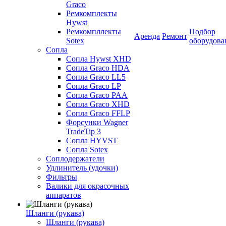
Graco
Ремкомплекты
Hywst
Ремкомпллекты
Подбор
Аренда
Ремонт
Sotex
оборудова
Сопла
Сопла Hywst XHD
Сопла Graco HDA
Сопла Graco LL5
Сопла Graco LP
Сопла Graco PAA
Сопла Graco XHD
Сопла Graco FFLP
Форсунки Wagner
TradeTip 3
Сопла HYVST
Сопла Sotex
Соплодержатели
Удлинитель (удочки)
Фильтры
Валики для окрасочных
аппаратов
Шланги (рукава)
Шланги (рукава)