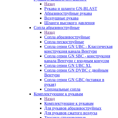
Назад
Рукава и шланги GN-BLAST
Абразивоструйные рукава
Воздушные рукава
Шланги высокого давления
Сопла абразивоструйные
Назад
Сопла абразивоструйные
Сопла пескоструйные
Сопла серии GN UBC - Классическая
конструкция канала Вентури
Сопла серии GN SBC - конструкция
канала Вентури c входным конусом
Сопла серии GN UBC XL
Сопла серии GN DVBC с двойным
Вентури
Сопла серии GN GBC (вставки в
рукав)
Специальные сопла
Комплектующие к рукавам
Назад
Комплектующие к рукавам
Для рукавов абразивоструйных
Для рукавов сжатого воздуха
Тросики страховочные