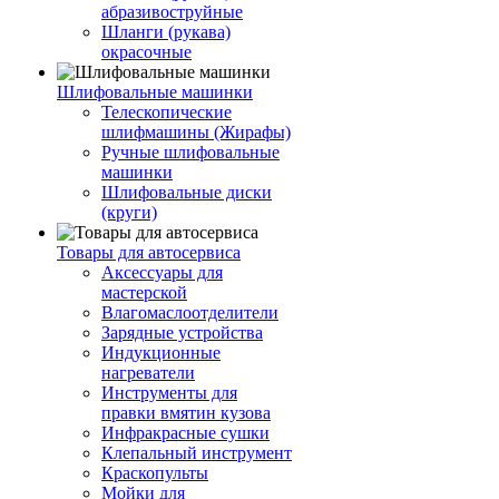
абразивоструйные
Шланги (рукава)
окрасочные
Шлифовальные машинки
Телескопические
шлифмашины (Жирафы)
Ручные шлифовальные
машинки
Шлифовальные диски
(круги)
Товары для автосервиса
Аксессуары для
мастерской
Влагомаслоотделители
Зарядные устройства
Индукционные
нагреватели
Инструменты для
правки вмятин кузова
Инфракрасные сушки
Клепальный инструмент
Краскопульты
Мойки для