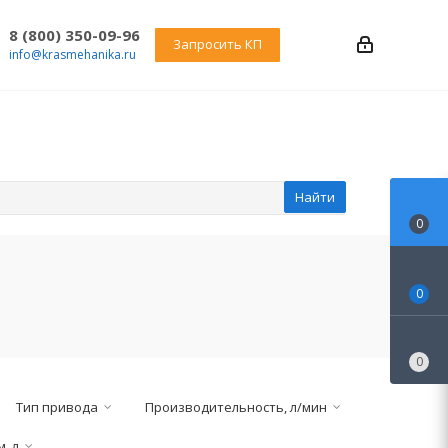
8 (800) 350-09-96
Запросить КП
info@krasmehanika.ru
Найти
0
0
0
Тип привода
Производительность, л/мин
, л