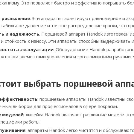
ханизму. Это позволяет быстро и эффективно покрывать бо
 распыление
. Эти аппараты гарантируют равномерное и ак
стабильное давление и точное распределение краски, что п
ть и надежность
. Поршневой аппарат Handok изготовлен и
 и стойкость к износу. Эти аппараты способны выдерживать 
ростота эксплуатации
. Оборудование Handok разработано
нятными элементами управления и эргономичными ручками,
стоит выбрать поршневой апп
 эффективность
: поршневые аппараты Handok известны св
ичным выбором для профессионалов в сфере покраски.
е моделей
: линейка Handok включает различные модели, чт
специфики работы.
служивания
: аппараты Handok легко чистятся и обслуживают