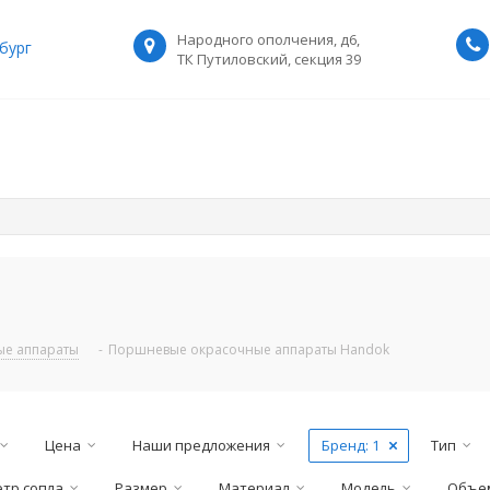
Народного ополчения, д6,
бург
ТК Путиловский, секция 39
е аппараты
-
Поршневые окрасочные аппараты Handok
Цена
Наши предложения
Бренд
: 1
Тип
тр сопла
Размер
Материал
Модель
Объем