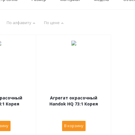
По алфавиту
По цене
красочный
Агрегат окрасочный
Handok 68:1 Корея
Handok HQ 73:1 Корея
зину
В корзину