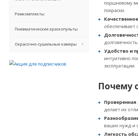
поршневому ме
покраски.
Ремкомплекты
Качественное
обеспечивает 
Пневматические краскопульты
Долговечнос
долговечность
Окрасочно-сушильные камеры
Удобство и п
интуитивно по
эксплуатации.
Почему 
Проверенная
делает их отл
Разнообрази
ваших нужд и 
Легкость об