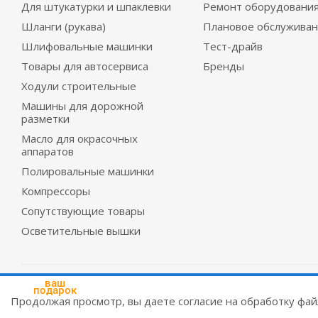
Для штукатурки и шпаклевки
Ремонт оборудовани
Шланги (рукава)
Плановое обслужива
Шлифовальные машинки
Тест-драйв
Товары для автосервиса
Бренды
Ходули строительные
Машины для дорожной
разметки
Масло для окрасочных
аппаратов
Полировальные машинки
Компрессоры
Сопутствующие товары
Осветительные вышки
2026 © Красмеханика
ваш
подарок
Цены на сайте не являются публичной офертой
Продолжая просмотр, вы даете согласие на обработку фа
Создание и продвижение сайтов