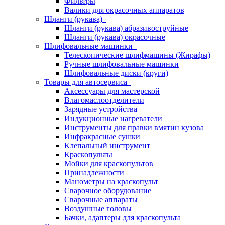
Фильтры
Валики для окрасочных аппаратов
Шланги (рукава)
Шланги (рукава) абразивоструйные
Шланги (рукава) окрасочные
Шлифовальные машинки
Телескопические шлифмашины (Жирафы)
Ручные шлифовальные машинки
Шлифовальные диски (круги)
Товары для автосервиса
Аксессуары для мастерской
Влагомаслоотделители
Зарядные устройства
Индукционные нагреватели
Инструменты для правки вмятин кузова
Инфракрасные сушки
Клепальный инструмент
Краскопульты
Мойки для краскопультов
Принадлежности
Манометры на краскопульт
Сварочное оборудование
Сварочные аппараты
Воздушные головы
Бачки, адаптеры для краскопульта