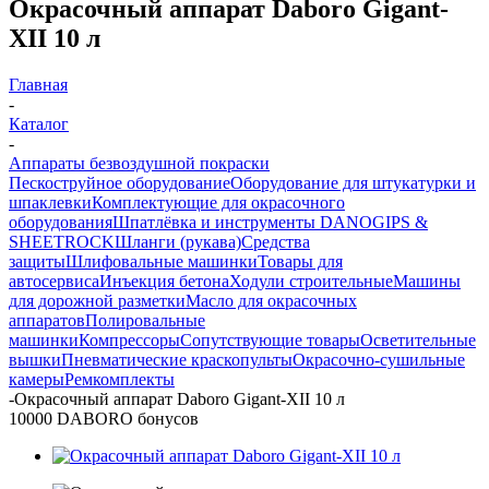
Окрасочный аппарат Daboro Gigant-
XII 10 л
Главная
-
Каталог
-
Аппараты безвоздушной покраски
Пескоструйное оборудование
Оборудование для штукатурки и
шпаклевки
Комплектующие для окрасочного
оборудования
Шпатлёвка и инструменты DANOGIPS &
SHEETROCK
Шланги (рукава)
Средства
защиты
Шлифовальные машинки
Товары для
автосервиса
Инъекция бетона
Ходули строительные
Машины
для дорожной разметки
Масло для окрасочных
аппаратов
Полировальные
машинки
Компрессоры
Сопутствующие товары
Осветительные
вышки
Пневматические краскопульты
Окрасочно-сушильные
камеры
Ремкомплекты
-
Окрасочный аппарат Daboro Gigant-XII 10 л
10000 DABORO бонусов