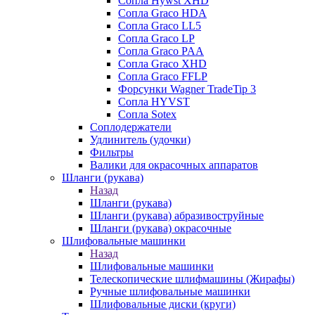
Сопла Hywst XHD
Сопла Graco HDA
Сопла Graco LL5
Сопла Graco LP
Сопла Graco PAA
Сопла Graco XHD
Сопла Graco FFLP
Форсунки Wagner TradeTip 3
Сопла HYVST
Сопла Sotex
Соплодержатели
Удлинитель (удочки)
Фильтры
Валики для окрасочных аппаратов
Шланги (рукава)
Назад
Шланги (рукава)
Шланги (рукава) абразивоструйные
Шланги (рукава) окрасочные
Шлифовальные машинки
Назад
Шлифовальные машинки
Телескопические шлифмашины (Жирафы)
Ручные шлифовальные машинки
Шлифовальные диски (круги)