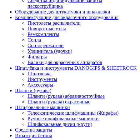
Средства индивидуальной защиты
пескоструйщика
Оборудование для штукатурки и шпаклевки
Комплектующие для окрасочного оборудования
Пистолеты распылители
Поворотные узлы
Ремкомплекты
Сопла
Соплодержатели
Удлинитель (удочки)
Фильтры
Валики для окрасочных аппаратов
Шпатлёвка и инструменты DANOGIPS & SHEETROCK
Шпатлевка
Инструменты
Аксессуары
Шланги (рукава)
Шланги (рукава) абразивоструйные
Шланги (рукава) окрасочные
Шлифовальные машинки
Телескопические шлифмашины (Жирафы)
Ручные шлифовальные машинки
Шлифовальные диски (круги)
Средства защиты
Инъекция бетона