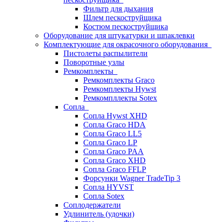
Фильтр для дыхания
Шлем пескоструйщика
Костюм пескоструйщика
Оборудование для штукатурки и шпаклевки
Комплектующие для окрасочного оборудования
Пистолеты распылители
Поворотные узлы
Ремкомплекты
Ремкомплекты Graco
Ремкомплекты Hywst
Ремкомпллекты Sotex
Сопла
Сопла Hywst XHD
Сопла Graco HDA
Сопла Graco LL5
Сопла Graco LP
Сопла Graco PAA
Сопла Graco XHD
Сопла Graco FFLP
Форсунки Wagner TradeTip 3
Сопла HYVST
Сопла Sotex
Соплодержатели
Удлинитель (удочки)