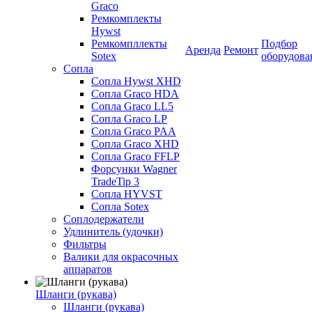
Graco
Ремкомплекты
Hywst
Ремкомпллекты
Подбор
Аренда
Ремонт
Sotex
оборудова
Сопла
Сопла Hywst XHD
Сопла Graco HDA
Сопла Graco LL5
Сопла Graco LP
Сопла Graco PAA
Сопла Graco XHD
Сопла Graco FFLP
Форсунки Wagner
TradeTip 3
Сопла HYVST
Сопла Sotex
Соплодержатели
Удлинитель (удочки)
Фильтры
Валики для окрасочных
аппаратов
Шланги (рукава)
Шланги (рукава)