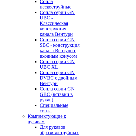
Сопла
пескоструйные
Сопла серии GN
UBC -
Классическая
конструкция
канала Вентури
Сопла серии GN
SBC - конструкция
канала Вентури c
входным конусом
Сопла серии GN
UBC XL
Сопла серии GN
DVBC с двойным
Вентури
Сопла серии GN
GBC (вставки в
рукав)
Специальные
сопла
Комплектующие к
рукавам
Для рукавов
абразивоструйных