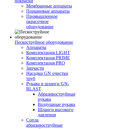
покраски
Мембранные аппараты
Поршневые аппараты
Промышленное
окрасочное
оборудование
Пескоструйное оборудование
Аппараты
Комплектация LIGHT
Комплектация PRIME
Комплектация PRO
Запчасти
Насадки GN очистки
труб
Рукава и шланги GN-
BLAST
Абразивоструйные
рукава
Воздушные рукава
Шланги высокого
давления
Сопла
абразивоструйные