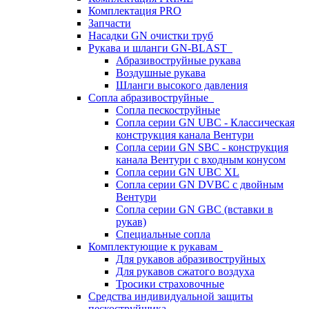
Комплектация PRO
Запчасти
Насадки GN очистки труб
Рукава и шланги GN-BLAST
Абразивоструйные рукава
Воздушные рукава
Шланги высокого давления
Сопла абразивоструйные
Сопла пескоструйные
Сопла серии GN UBC - Классическая
конструкция канала Вентури
Сопла серии GN SBC - конструкция
канала Вентури c входным конусом
Сопла серии GN UBC XL
Сопла серии GN DVBC с двойным
Вентури
Сопла серии GN GBC (вставки в
рукав)
Специальные сопла
Комплектующие к рукавам
Для рукавов абразивоструйных
Для рукавов сжатого воздуха
Тросики страховочные
Средства индивидуальной защиты
пескоструйщика