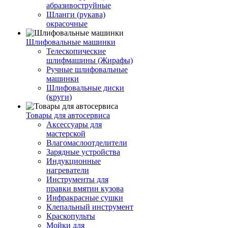
абразивоструйные
Шланги (рукава)
окрасочные
Шлифовальные машинки
Телескопические
шлифмашины (Жирафы)
Ручные шлифовальные
машинки
Шлифовальные диски
(круги)
Товары для автосервиса
Аксессуары для
мастерской
Влагомаслоотделители
Зарядные устройства
Индукционные
нагреватели
Инструменты для
правки вмятин кузова
Инфракрасные сушки
Клепальный инструмент
Краскопульты
Мойки для