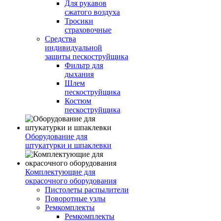
Для рукавов
сжатого воздуха
Тросики
страховочные
Средства
индивидуальной
защиты пескоструйщика
Фильтр для
дыхания
Шлем
пескоструйщика
Костюм
пескоструйщика
Оборудование для
штукатурки и шпаклевки
Комплектующие для
окрасочного оборудования
Пистолеты распылители
Поворотные узлы
Ремкомплекты
Ремкомплекты