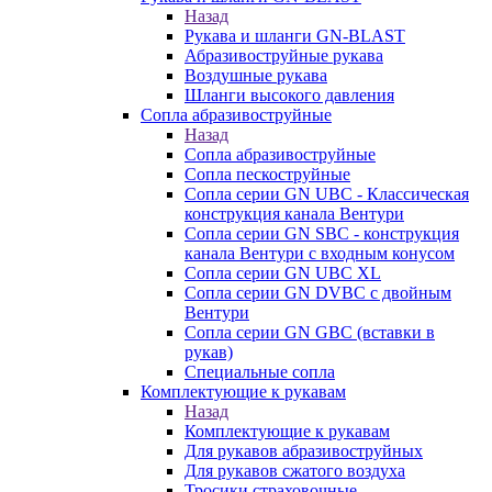
Назад
Рукава и шланги GN-BLAST
Абразивоструйные рукава
Воздушные рукава
Шланги высокого давления
Сопла абразивоструйные
Назад
Сопла абразивоструйные
Сопла пескоструйные
Сопла серии GN UBC - Классическая
конструкция канала Вентури
Сопла серии GN SBC - конструкция
канала Вентури c входным конусом
Сопла серии GN UBC XL
Сопла серии GN DVBC с двойным
Вентури
Сопла серии GN GBC (вставки в
рукав)
Специальные сопла
Комплектующие к рукавам
Назад
Комплектующие к рукавам
Для рукавов абразивоструйных
Для рукавов сжатого воздуха
Тросики страховочные