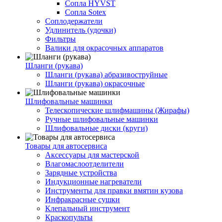
Сопла HYVST
Сопла Sotex
Соплодержатели
Удлинитель (удочки)
Фильтры
Валики для окрасочных аппаратов
Шланги (рукава)
Шланги (рукава) абразивоструйные
Шланги (рукава) окрасочные
Шлифовальные машинки
Телескопические шлифмашины (Жирафы)
Ручные шлифовальные машинки
Шлифовальные диски (круги)
Товары для автосервиса
Аксессуары для мастерской
Влагомаслоотделители
Зарядные устройства
Индукционные нагреватели
Инструменты для правки вмятин кузова
Инфракрасные сушки
Клепальный инструмент
Краскопульты