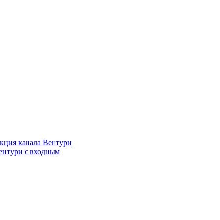
кция канала Вентури
ентури c входным