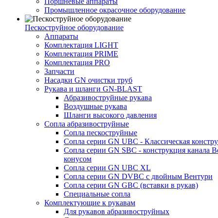
Поршневые аппараты
Промышленное окрасочное оборудование
Пескоструйное оборудование
Аппараты
Комплектация LIGHT
Комплектация PRIME
Комплектация PRO
Запчасти
Насадки GN очистки труб
Рукава и шланги GN-BLAST
Абразивоструйные рукава
Воздушные рукава
Шланги высокого давления
Сопла абразивоструйные
Сопла пескоструйные
Сопла серии GN UBC - Классическая констру
Сопла серии GN SBC - конструкция канала В
конусом
Сопла серии GN UBC XL
Сопла серии GN DVBC с двойным Вентури
Сопла серии GN GBC (вставки в рукав)
Специальные сопла
Комплектующие к рукавам
Для рукавов абразивоструйных