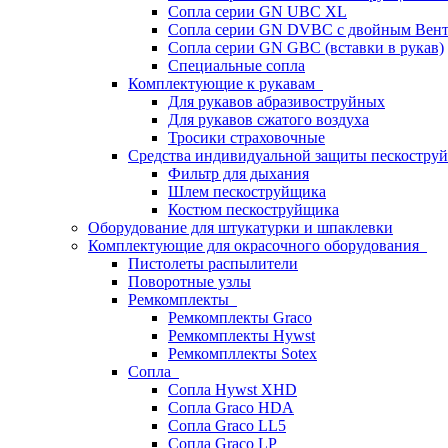
Сопла серии GN UBC XL
Сопла серии GN DVBC с двойным Вен
Сопла серии GN GBC (вставки в рукав)
Специальные сопла
Комплектующие к рукавам
Для рукавов абразивоструйных
Для рукавов сжатого воздуха
Тросики страховочные
Средства индивидуальной защиты пескостр
Фильтр для дыхания
Шлем пескоструйщика
Костюм пескоструйщика
Оборудование для штукатурки и шпаклевки
Комплектующие для окрасочного оборудования
Пистолеты распылители
Поворотные узлы
Ремкомплекты
Ремкомплекты Graco
Ремкомплекты Hywst
Ремкомпллекты Sotex
Сопла
Сопла Hywst XHD
Сопла Graco HDA
Сопла Graco LL5
Сопла Graco LP