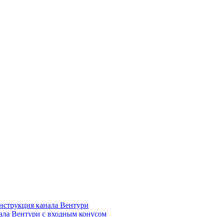
нструкция канала Вентури
ала Вентури c входным конусом