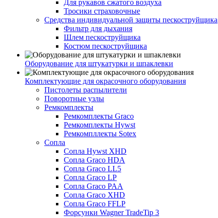
Для рукавов сжатого воздуха
Тросики страховочные
Средства индивидуальной защиты пескоструйщика
Фильтр для дыхания
Шлем пескоструйщика
Костюм пескоструйщика
Оборудование для штукатурки и шпаклевки
Комплектующие для окрасочного оборудования
Пистолеты распылители
Поворотные узлы
Ремкомплекты
Ремкомплекты Graco
Ремкомплекты Hywst
Ремкомпллекты Sotex
Сопла
Сопла Hywst XHD
Сопла Graco HDA
Сопла Graco LL5
Сопла Graco LP
Сопла Graco PAA
Сопла Graco XHD
Сопла Graco FFLP
Форсунки Wagner TradeTip 3