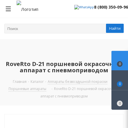
8 (800) 350-09-96
Найти
RoveRto D-21 поршневой окрасочный
0
аппарат с пневмоприводом
Главная
-
Каталог
-
Аппараты безвоздушной покраски
-
0
Поршневые аппараты
-
RoveRto D-21 поршневой окрасочный
аппарат с пневмоприводом
0