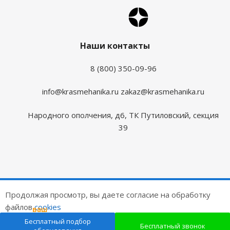
Наши контакты
8 (800) 350-09-96
info@krasmehanika.ru
zakaz@krasmehanika.ru
Народного ополчения, д6, ТК Путиловский, секция
39
2026 © Красмеханика
Продолжая просмотр, вы даете согласие на обработку
Цены на сайте не являются публичной офертой
файлов
cookies
ваш
подарок
Создание и продвижение сайтов
Бесплатный подбор
ОК
Бесплатный звонок