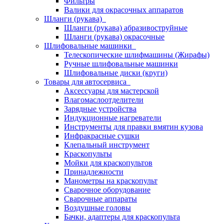
Фильтры
Валики для окрасочных аппаратов
Шланги (рукава)
Шланги (рукава) абразивоструйные
Шланги (рукава) окрасочные
Шлифовальные машинки
Телескопические шлифмашины (Жирафы)
Ручные шлифовальные машинки
Шлифовальные диски (круги)
Товары для автосервиса
Аксессуары для мастерской
Влагомаслоотделители
Зарядные устройства
Индукционные нагреватели
Инструменты для правки вмятин кузова
Инфракрасные сушки
Клепальный инструмент
Краскопульты
Мойки для краскопультов
Принадлежности
Манометры на краскопульт
Сварочное оборудование
Сварочные аппараты
Воздушные головы
Бачки, адаптеры для краскопульта