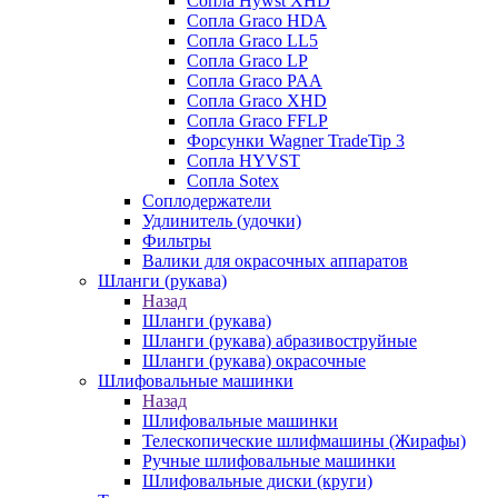
Сопла Hywst XHD
Сопла Graco HDA
Сопла Graco LL5
Сопла Graco LP
Сопла Graco PAA
Сопла Graco XHD
Сопла Graco FFLP
Форсунки Wagner TradeTip 3
Сопла HYVST
Сопла Sotex
Соплодержатели
Удлинитель (удочки)
Фильтры
Валики для окрасочных аппаратов
Шланги (рукава)
Назад
Шланги (рукава)
Шланги (рукава) абразивоструйные
Шланги (рукава) окрасочные
Шлифовальные машинки
Назад
Шлифовальные машинки
Телескопические шлифмашины (Жирафы)
Ручные шлифовальные машинки
Шлифовальные диски (круги)