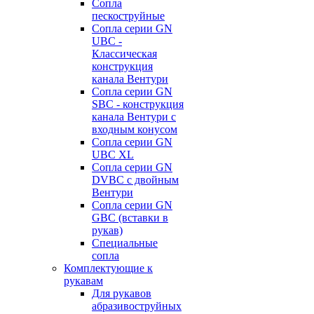
Сопла
пескоструйные
Сопла серии GN
UBC -
Классическая
конструкция
канала Вентури
Сопла серии GN
SBC - конструкция
канала Вентури c
входным конусом
Сопла серии GN
UBC XL
Сопла серии GN
DVBC с двойным
Вентури
Сопла серии GN
GBC (вставки в
рукав)
Специальные
сопла
Комплектующие к
рукавам
Для рукавов
абразивоструйных