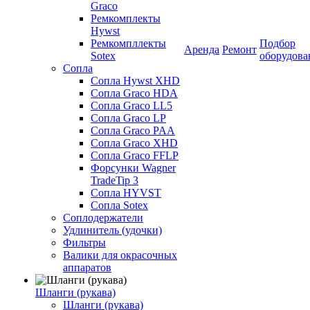
Graco
Ремкомплекты
Hywst
Ремкомпллекты
Подбор
Аренда
Ремонт
Sotex
оборудова
Сопла
Сопла Hywst XHD
Сопла Graco HDA
Сопла Graco LL5
Сопла Graco LP
Сопла Graco PAA
Сопла Graco XHD
Сопла Graco FFLP
Форсунки Wagner
TradeTip 3
Сопла HYVST
Сопла Sotex
Соплодержатели
Удлинитель (удочки)
Фильтры
Валики для окрасочных
аппаратов
Шланги (рукава)
Шланги (рукава)