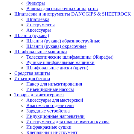
Фильтры
Валики для окрасочных аппаратов
Шпатлёвка и инструменты DANOGIPS & SHEETROCK
Шпатлевка
Инструменты
Аксессуары
Шланги (рукава)
Шланги (рукава) абразивоструйные
Шланги (рукава) окрасочные
Шлифовальные машинки
Телескопические шлифмашины (Жирафы)
Ручные шлифовальные машинки
Шлифовальные диски (круги)
Средства защиты
Инъекция бетона
Пакер для инъектирования
Инъекционные насосы
Товары для автосервиса
Аксессуары для мастерской
Влагомаслоотделители
Зарядные устройства
Индукционные нагреватели
Инструменты для правки вмятин кузова
Инфракрасные сушки
Клепальный инструмент