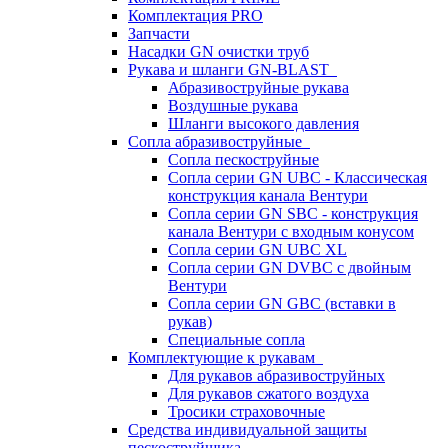
Комплектация PRO
Запчасти
Насадки GN очистки труб
Рукава и шланги GN-BLAST
Абразивоструйные рукава
Воздушные рукава
Шланги высокого давления
Сопла абразивоструйные
Сопла пескоструйные
Сопла серии GN UBC - Классическая
конструкция канала Вентури
Сопла серии GN SBC - конструкция
канала Вентури c входным конусом
Сопла серии GN UBC XL
Сопла серии GN DVBC с двойным
Вентури
Сопла серии GN GBC (вставки в
рукав)
Специальные сопла
Комплектующие к рукавам
Для рукавов абразивоструйных
Для рукавов сжатого воздуха
Тросики страховочные
Средства индивидуальной защиты
пескоструйщика