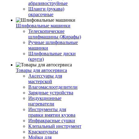
абразивоструйные
Шланги (рукава)
окрасочные
Шлифовальные машинки
Телескопические
шлифмашины (Жирафы)
Ручные шлифовальные
машинки
Шлифовальные диски
(круги)
Товары для автосервиса
Аксессуары для
мастерской
Влагомаслоотделители
Зарядные устройства
Индукционные
нагреватели
Инструменты для
правки вмятин кузова
Инфракрасные сушки
Клепальный инструмент
Краскопульты
Мойки для