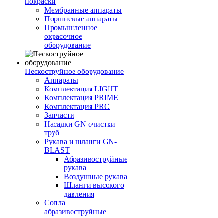
покраски
Мембранные аппараты
Поршневые аппараты
Промышленное
окрасочное
оборудование
Пескоструйное оборудование
Аппараты
Комплектация LIGHT
Комплектация PRIME
Комплектация PRO
Запчасти
Насадки GN очистки
труб
Рукава и шланги GN-
BLAST
Абразивоструйные
рукава
Воздушные рукава
Шланги высокого
давления
Сопла
абразивоструйные