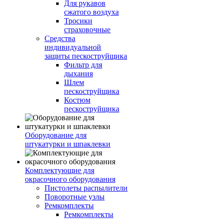
Для рукавов
сжатого воздуха
Тросики
страховочные
Средства
индивидуальной
защиты пескоструйщика
Фильтр для
дыхания
Шлем
пескоструйщика
Костюм
пескоструйщика
Оборудование для
штукатурки и шпаклевки
Комплектующие для
окрасочного оборудования
Пистолеты распылители
Поворотные узлы
Ремкомплекты
Ремкомплекты