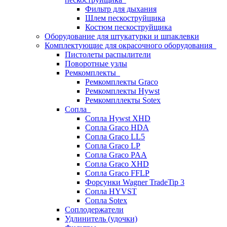
Фильтр для дыхания
Шлем пескоструйщика
Костюм пескоструйщика
Оборудование для штукатурки и шпаклевки
Комплектующие для окрасочного оборудования
Пистолеты распылители
Поворотные узлы
Ремкомплекты
Ремкомплекты Graco
Ремкомплекты Hywst
Ремкомпллекты Sotex
Сопла
Сопла Hywst XHD
Сопла Graco HDA
Сопла Graco LL5
Сопла Graco LP
Сопла Graco PAA
Сопла Graco XHD
Сопла Graco FFLP
Форсунки Wagner TradeTip 3
Сопла HYVST
Сопла Sotex
Соплодержатели
Удлинитель (удочки)