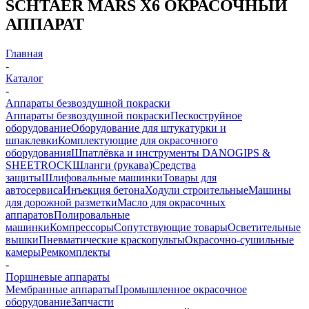
SCHTAER MARS X6 ОКРАСОЧНЫЙ
АППАРАТ
Главная
-
Каталог
-
Аппараты безвоздушной покраски
Аппараты безвоздушной покраски
Пескоструйное
оборудование
Оборудование для штукатурки и
шпаклевки
Комплектующие для окрасочного
оборудования
Шпатлёвка и инструменты DANOGIPS &
SHEETROCK
Шланги (рукава)
Средства
защиты
Шлифовальные машинки
Товары для
автосервиса
Инъекция бетона
Ходули строительные
Машины
для дорожной разметки
Масло для окрасочных
аппаратов
Полировальные
машинки
Компрессоры
Сопутствующие товары
Осветительные
вышки
Пневматические краскопульты
Окрасочно-сушильные
камеры
Ремкомплекты
-
Поршневые аппараты
Мембранные аппараты
Промышленное окрасочное
оборудование
Запчасти