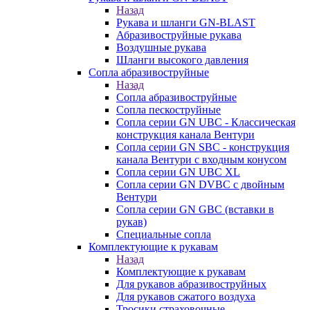
Назад
Рукава и шланги GN-BLAST
Абразивоструйные рукава
Воздушные рукава
Шланги высокого давления
Сопла абразивоструйные
Назад
Сопла абразивоструйные
Сопла пескоструйные
Сопла серии GN UBC - Классическая
конструкция канала Вентури
Сопла серии GN SBC - конструкция
канала Вентури c входным конусом
Сопла серии GN UBC XL
Сопла серии GN DVBC с двойным
Вентури
Сопла серии GN GBC (вставки в
рукав)
Специальные сопла
Комплектующие к рукавам
Назад
Комплектующие к рукавам
Для рукавов абразивоструйных
Для рукавов сжатого воздуха
Тросики страховочные