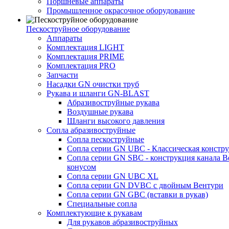
Поршневые аппараты
Промышленное окрасочное оборудование
Пескоструйное оборудование
Аппараты
Комплектация LIGHT
Комплектация PRIME
Комплектация PRO
Запчасти
Насадки GN очистки труб
Рукава и шланги GN-BLAST
Абразивоструйные рукава
Воздушные рукава
Шланги высокого давления
Сопла абразивоструйные
Сопла пескоструйные
Сопла серии GN UBC - Классическая констру
Сопла серии GN SBC - конструкция канала В
конусом
Сопла серии GN UBC XL
Сопла серии GN DVBC с двойным Вентури
Сопла серии GN GBC (вставки в рукав)
Специальные сопла
Комплектующие к рукавам
Для рукавов абразивоструйных