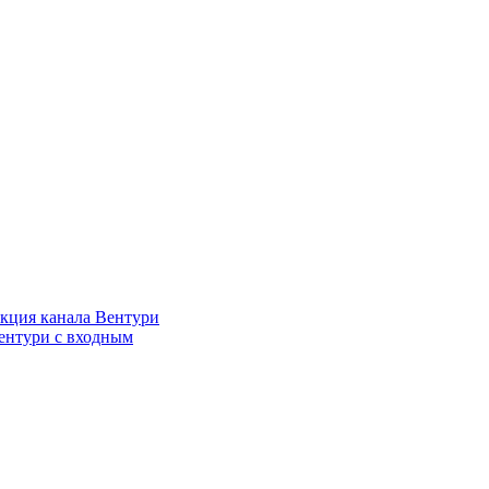
кция канала Вентури
ентури c входным