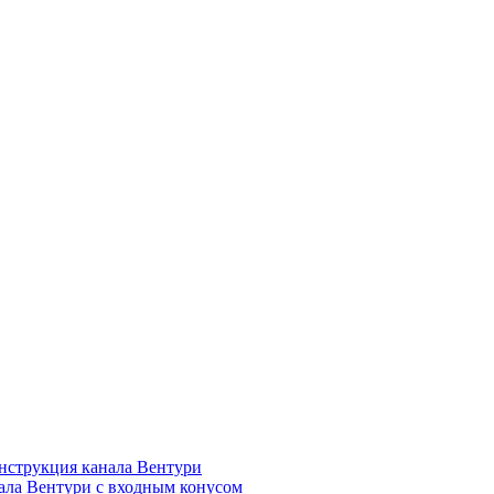
нструкция канала Вентури
ала Вентури c входным конусом