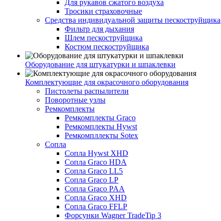
Для рукавов сжатого воздуха
Тросики страховочные
Средства индивидуальной защиты пескоструйщика
Фильтр для дыхания
Шлем пескоструйщика
Костюм пескоструйщика
Оборудование для штукатурки и шпаклевки
Комплектующие для окрасочного оборудования
Пистолеты распылители
Поворотные узлы
Ремкомплекты
Ремкомплекты Graco
Ремкомплекты Hywst
Ремкомпллекты Sotex
Сопла
Сопла Hywst XHD
Сопла Graco HDA
Сопла Graco LL5
Сопла Graco LP
Сопла Graco PAA
Сопла Graco XHD
Сопла Graco FFLP
Форсунки Wagner TradeTip 3