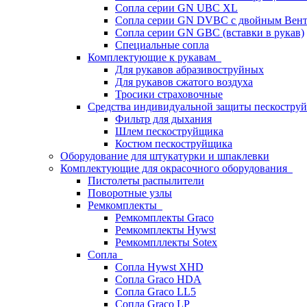
Сопла серии GN UBC XL
Сопла серии GN DVBC с двойным Вен
Сопла серии GN GBC (вставки в рукав)
Специальные сопла
Комплектующие к рукавам
Для рукавов абразивоструйных
Для рукавов сжатого воздуха
Тросики страховочные
Средства индивидуальной защиты пескостр
Фильтр для дыхания
Шлем пескоструйщика
Костюм пескоструйщика
Оборудование для штукатурки и шпаклевки
Комплектующие для окрасочного оборудования
Пистолеты распылители
Поворотные узлы
Ремкомплекты
Ремкомплекты Graco
Ремкомплекты Hywst
Ремкомпллекты Sotex
Сопла
Сопла Hywst XHD
Сопла Graco HDA
Сопла Graco LL5
Сопла Graco LP