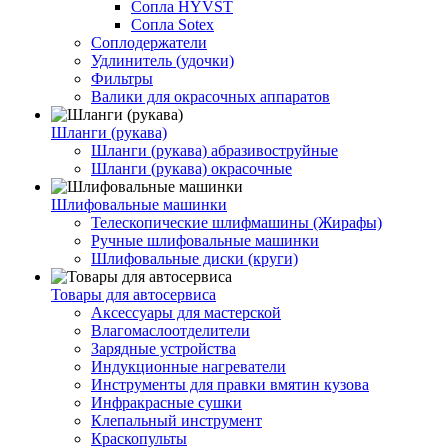
Сопла HYVST
Сопла Sotex
Соплодержатели
Удлинитель (удочки)
Фильтры
Валики для окрасочных аппаратов
Шланги (рукава)
Шланги (рукава) абразивоструйные
Шланги (рукава) окрасочные
Шлифовальные машинки
Телескопические шлифмашины (Жирафы)
Ручные шлифовальные машинки
Шлифовальные диски (круги)
Товары для автосервиса
Аксессуары для мастерской
Влагомаслоотделители
Зарядные устройства
Индукционные нагреватели
Инструменты для правки вмятин кузова
Инфракрасные сушки
Клепальный инструмент
Краскопульты