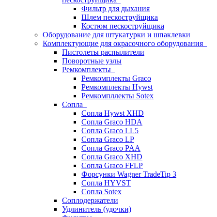
Фильтр для дыхания
Шлем пескоструйщика
Костюм пескоструйщика
Оборудование для штукатурки и шпаклевки
Комплектующие для окрасочного оборудования
Пистолеты распылители
Поворотные узлы
Ремкомплекты
Ремкомплекты Graco
Ремкомплекты Hywst
Ремкомпллекты Sotex
Сопла
Сопла Hywst XHD
Сопла Graco HDA
Сопла Graco LL5
Сопла Graco LP
Сопла Graco PAA
Сопла Graco XHD
Сопла Graco FFLP
Форсунки Wagner TradeTip 3
Сопла HYVST
Сопла Sotex
Соплодержатели
Удлинитель (удочки)