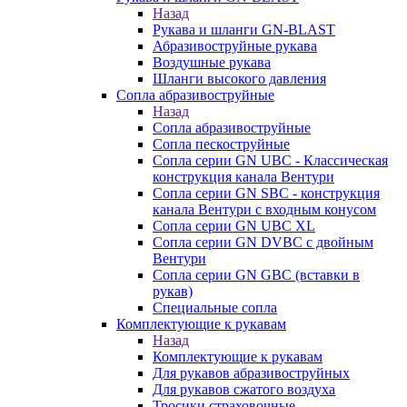
Назад
Рукава и шланги GN-BLAST
Абразивоструйные рукава
Воздушные рукава
Шланги высокого давления
Сопла абразивоструйные
Назад
Сопла абразивоструйные
Сопла пескоструйные
Сопла серии GN UBC - Классическая
конструкция канала Вентури
Сопла серии GN SBC - конструкция
канала Вентури c входным конусом
Сопла серии GN UBC XL
Сопла серии GN DVBC с двойным
Вентури
Сопла серии GN GBC (вставки в
рукав)
Специальные сопла
Комплектующие к рукавам
Назад
Комплектующие к рукавам
Для рукавов абразивоструйных
Для рукавов сжатого воздуха
Тросики страховочные