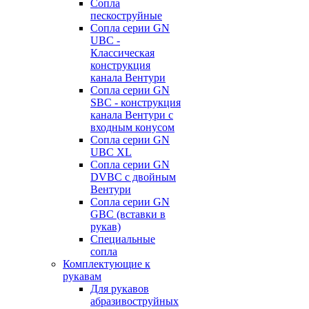
Сопла
пескоструйные
Сопла серии GN
UBC -
Классическая
конструкция
канала Вентури
Сопла серии GN
SBC - конструкция
канала Вентури c
входным конусом
Сопла серии GN
UBC XL
Сопла серии GN
DVBC с двойным
Вентури
Сопла серии GN
GBC (вставки в
рукав)
Специальные
сопла
Комплектующие к
рукавам
Для рукавов
абразивоструйных