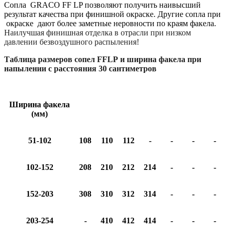
Сопла GRACO FF LP позволяют получить наивысший
результат качества при финишной окраске. Другие сопла при
окраске дают более заметные неровности по краям факела.
Наилучшая финишная отделка в отрасли при низком
давлении безвоздушного распыления!
Т
аблица размеров сопел
FFLP
и ширина факела при
напылении с расстояния 30 сантиметров
Ширина факела
0,008
0,010
0,012
0,014
0,016
0,018
0,020
(мм)
51-102
108
110
112
-
-
-
-
102-152
208
210
212
214
-
-
-
152-203
308
310
312
314
-
-
-
203-254
-
410
412
414
-
-
-