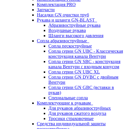
Комплектация PRO
Запчасти
Насадки GN очистки труб
Рукава и шланги GN-BLAST
Абразивоструйные рукава
Воздушные рукава
Шланги высокого давления
Сопла абразивоструйные
Сопла пескоструйные
Сопла серии GN UBC - Классическая
конструкция канала Вентури
Сопла серии GN SBC - конструкция
канала Вентури c входным конусом
Сопла серии GN UBC XL
Сопла серии GN DVBC с двойным
Вентури
Сопла серии GN GBC (вставки в
рукав)
Специальные сопла
Комплектующие к рукавам
Для рукавов абразивоструйных
Для рукавов сжатого воздуха
Тросики страховочные
Средства индивидуальной защиты
пескоструйщика