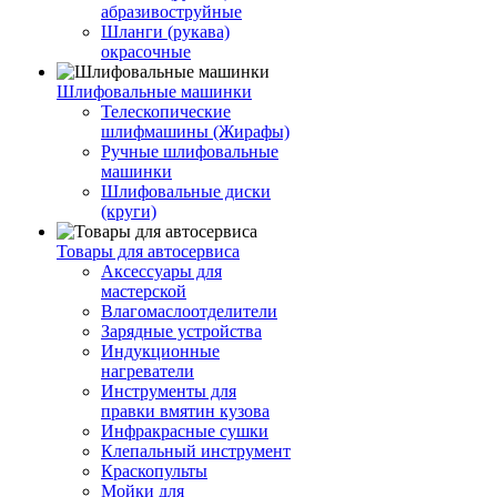
абразивоструйные
Шланги (рукава)
окрасочные
Шлифовальные машинки
Телескопические
шлифмашины (Жирафы)
Ручные шлифовальные
машинки
Шлифовальные диски
(круги)
Товары для автосервиса
Аксессуары для
мастерской
Влагомаслоотделители
Зарядные устройства
Индукционные
нагреватели
Инструменты для
правки вмятин кузова
Инфракрасные сушки
Клепальный инструмент
Краскопульты
Мойки для