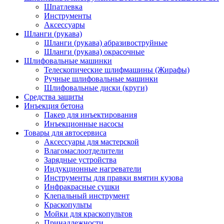
Шпатлевка
Инструменты
Аксессуары
Шланги (рукава)
Шланги (рукава) абразивоструйные
Шланги (рукава) окрасочные
Шлифовальные машинки
Телескопические шлифмашины (Жирафы)
Ручные шлифовальные машинки
Шлифовальные диски (круги)
Средства защиты
Инъекция бетона
Пакер для инъектирования
Инъекционные насосы
Товары для автосервиса
Аксессуары для мастерской
Влагомаслоотделители
Зарядные устройства
Индукционные нагреватели
Инструменты для правки вмятин кузова
Инфракрасные сушки
Клепальный инструмент
Краскопульты
Мойки для краскопультов
Принадлежности