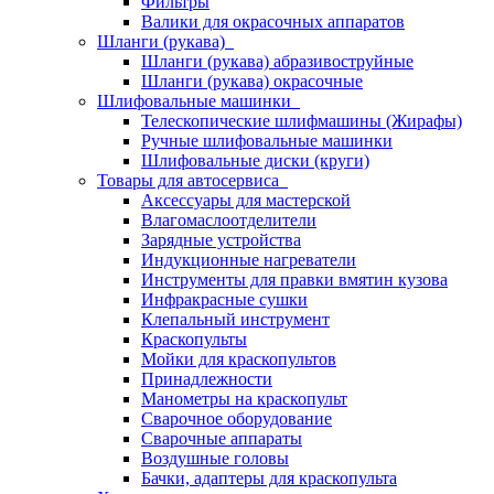
Фильтры
Валики для окрасочных аппаратов
Шланги (рукава)
Шланги (рукава) абразивоструйные
Шланги (рукава) окрасочные
Шлифовальные машинки
Телескопические шлифмашины (Жирафы)
Ручные шлифовальные машинки
Шлифовальные диски (круги)
Товары для автосервиса
Аксессуары для мастерской
Влагомаслоотделители
Зарядные устройства
Индукционные нагреватели
Инструменты для правки вмятин кузова
Инфракрасные сушки
Клепальный инструмент
Краскопульты
Мойки для краскопультов
Принадлежности
Манометры на краскопульт
Сварочное оборудование
Сварочные аппараты
Воздушные головы
Бачки, адаптеры для краскопульта