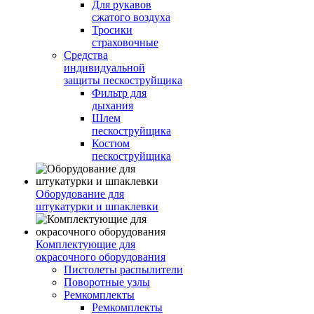
Для рукавов
сжатого воздуха
Тросики
страховочные
Средства
индивидуальной
защиты пескоструйщика
Фильтр для
дыхания
Шлем
пескоструйщика
Костюм
пескоструйщика
Оборудование для
штукатурки и шпаклевки
Комплектующие для
окрасочного оборудования
Пистолеты распылители
Поворотные узлы
Ремкомплекты
Ремкомплекты