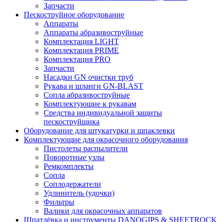
Запчасти
Пескоструйное оборудование
Аппараты
Аппараты абразивоструйные
Комплектация LIGHT
Комплектация PRIME
Комплектация PRO
Запчасти
Насадки GN очистки труб
Рукава и шланги GN-BLAST
Сопла абразивоструйные
Комплектующие к рукавам
Средства индивидуальной защиты
пескоструйщика
Оборудование для штукатурки и шпаклевки
Комплектующие для окрасочного оборудования
Пистолеты распылители
Поворотные узлы
Ремкомплекты
Сопла
Соплодержатели
Удлинитель (удочки)
Фильтры
Валики для окрасочных аппаратов
Шпатлёвка и инструменты DANOGIPS & SHEETROCK