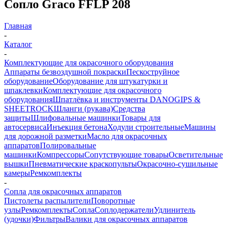
Сопло Graco FFLP 208
Главная
-
Каталог
-
Комплектующие для окрасочного оборудования
Аппараты безвоздушной покраски
Пескоструйное
оборудование
Оборудование для штукатурки и
шпаклевки
Комплектующие для окрасочного
оборудования
Шпатлёвка и инструменты DANOGIPS &
SHEETROCK
Шланги (рукава)
Средства
защиты
Шлифовальные машинки
Товары для
автосервиса
Инъекция бетона
Ходули строительные
Машины
для дорожной разметки
Масло для окрасочных
аппаратов
Полировальные
машинки
Компрессоры
Сопутствующие товары
Осветительные
вышки
Пневматические краскопульты
Окрасочно-сушильные
камеры
Ремкомплекты
-
Сопла для окрасочных аппаратов
Пистолеты распылители
Поворотные
узлы
Ремкомплекты
Сопла
Соплодержатели
Удлинитель
(удочки)
Фильтры
Валики для окрасочных аппаратов
-