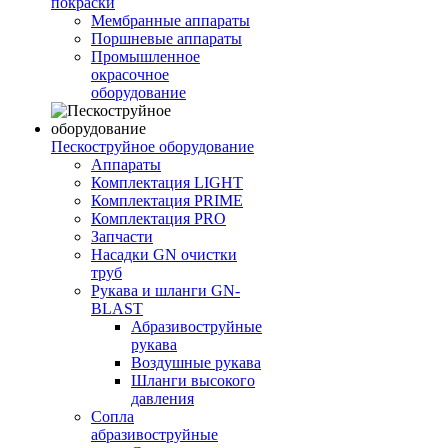
покраски
Мембранные аппараты
Поршневые аппараты
Промышленное
окрасочное
оборудование
Пескоструйное оборудование
Аппараты
Комплектация LIGHT
Комплектация PRIME
Комплектация PRO
Запчасти
Насадки GN очистки
труб
Рукава и шланги GN-
BLAST
Абразивоструйные
рукава
Воздушные рукава
Шланги высокого
давления
Сопла
абразивоструйные