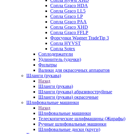
Сопла Hywst XHD
Сопла Graco HDA
Сопла Graco LL5
Сопла Graco LP
Сопла Graco PAA
Сопла Graco XHD
Сопла Graco FFLP
Форсунки Wagner TradeTip 3
Сопла HYVST
Сопла Sotex
Соплодержатели
Удлинитель (удочки)
Фильтры
Валики для окрасочных аппаратов
Шланги (рукава)
Назад
Шланги (рукава)
Шланги (рукава) абразивоструйные
Шланги (рукава) окрасочные
Шлифовальные машинки
Назад
Шлифовальные машинки
Телескопические шлифмашины (Жирафы)
Ручные шлифовальные машинки
Шлифовальные диски (круги)