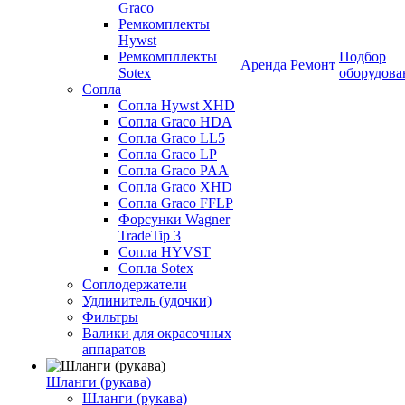
Graco
Ремкомплекты
Hywst
Ремкомпллекты
Подбор
Аренда
Ремонт
Sotex
оборудова
Сопла
Сопла Hywst XHD
Сопла Graco HDA
Сопла Graco LL5
Сопла Graco LP
Сопла Graco PAA
Сопла Graco XHD
Сопла Graco FFLP
Форсунки Wagner
TradeTip 3
Сопла HYVST
Сопла Sotex
Соплодержатели
Удлинитель (удочки)
Фильтры
Валики для окрасочных
аппаратов
Шланги (рукава)
Шланги (рукава)