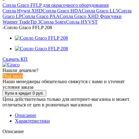
Сопла Graco FFLP для окрасочного оборудования
Сопла Hywst XHD
Сопла Graco HDA
Сопла Graco LL5
Сопла
Graco LP
Сопла Graco PAA
Сопла Graco XHD
Форсунки
Wagner TradeTip 3
Сопла Sotex
Сопла HYVST
-
Сопло Graco FFLP 208
Скачать КП
Нашли дешевле?
Под заказ
Наши менеджеры обязательно свяжутся с вами и уточнят
условия заказа
Цена действительна только для интернет-магазина и может
отличаться от цен в розничных магазинах
Описание
Характеристики
Описание