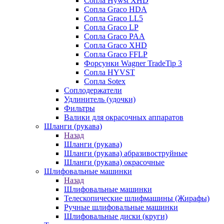
Сопла Hywst XHD
Сопла Graco HDA
Сопла Graco LL5
Сопла Graco LP
Сопла Graco PAA
Сопла Graco XHD
Сопла Graco FFLP
Форсунки Wagner TradeTip 3
Сопла HYVST
Сопла Sotex
Соплодержатели
Удлинитель (удочки)
Фильтры
Валики для окрасочных аппаратов
Шланги (рукава)
Назад
Шланги (рукава)
Шланги (рукава) абразивоструйные
Шланги (рукава) окрасочные
Шлифовальные машинки
Назад
Шлифовальные машинки
Телескопические шлифмашины (Жирафы)
Ручные шлифовальные машинки
Шлифовальные диски (круги)