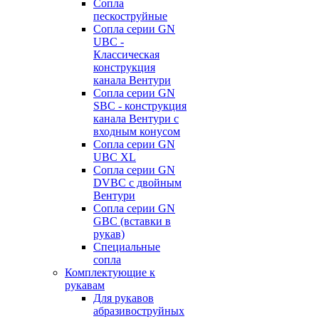
Сопла
пескоструйные
Сопла серии GN
UBC -
Классическая
конструкция
канала Вентури
Сопла серии GN
SBC - конструкция
канала Вентури c
входным конусом
Сопла серии GN
UBC XL
Сопла серии GN
DVBC с двойным
Вентури
Сопла серии GN
GBC (вставки в
рукав)
Специальные
сопла
Комплектующие к
рукавам
Для рукавов
абразивоструйных