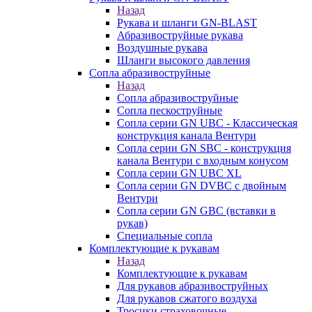
Назад
Рукава и шланги GN-BLAST
Абразивоструйные рукава
Воздушные рукава
Шланги высокого давления
Сопла абразивоструйные
Назад
Сопла абразивоструйные
Сопла пескоструйные
Сопла серии GN UBC - Классическая
конструкция канала Вентури
Сопла серии GN SBC - конструкция
канала Вентури c входным конусом
Сопла серии GN UBC XL
Сопла серии GN DVBC с двойным
Вентури
Сопла серии GN GBC (вставки в
рукав)
Специальные сопла
Комплектующие к рукавам
Назад
Комплектующие к рукавам
Для рукавов абразивоструйных
Для рукавов сжатого воздуха
Тросики страховочные