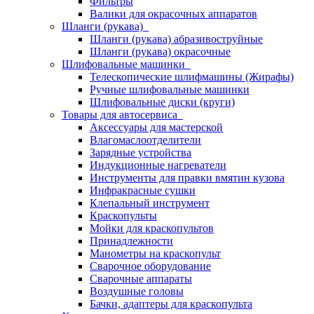
Фильтры
Валики для окрасочных аппаратов
Шланги (рукава)
Шланги (рукава) абразивоструйные
Шланги (рукава) окрасочные
Шлифовальные машинки
Телескопические шлифмашины (Жирафы)
Ручные шлифовальные машинки
Шлифовальные диски (круги)
Товары для автосервиса
Аксессуары для мастерской
Влагомаслоотделители
Зарядные устройства
Индукционные нагреватели
Инструменты для правки вмятин кузова
Инфракрасные сушки
Клепальный инструмент
Краскопульты
Мойки для краскопультов
Принадлежности
Манометры на краскопульт
Сварочное оборудование
Сварочные аппараты
Воздушные головы
Бачки, адаптеры для краскопульта