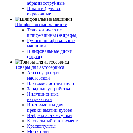
абразивоструйные
Шланги (рукава)
окрасочные
Шлифовальные машинки
Телескопические
шлифмашины (Жирафы)
Ручные шлифовальные
машинки
Шлифовальные диски
(круги)
Товары для автосервиса
Аксессуары для
мастерской
Влагомаслоотделители
Зарядные устройства
Индукционные
нагреватели
Инструменты для
правки вмятин кузова
Инфракрасные сушки
Клепальный инструмент
Краскопульты
Мойки для