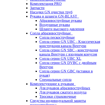
Комплектация PRO
Запчасти
Насадки GN очистки труб
Рукава и шланги GN-BLAST
Абразивоструйные рукава
Воздушные рукава
Шланги высокого давления
Сопла абразивоструйные
Сопла пескоструйные
Сопла серии GN UBC - Классическая
конструкция канала Вентури
Сопла серии GN SBC - конструкция
канала Вентури c входным конусом
Сопла серии GN UBC XL
Сопла серии GN DVBC с двойным
Вентури
Сопла серии GN GBC (вставки в
рукав)
Специальные сопла
Комплектующие к рукавам
Для рукавов абразивоструйных
Для рукавов сжатого воздуха
Тросики страховочные
Средства индивидуальной защиты
пескоструйщика