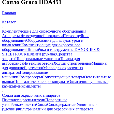
Сопло Graco HDA451
Главная
-
Каталог
-
Комплектующие для окрасочного оборудования
Аппараты безвоздушной покраски
Пескоструйное
оборудование
Оборудование для штукатурки и
шпаклевки
Комплектующие для окрасочного
оборудования
Шпатлёвка и инструменты DANOGIPS &
SHEETROCK
Шланги (рукава)
Средства
защиты
Шлифовальные машинки
Товары для
автосервиса
Инъекция бетона
Ходули строительные
Машины
для дорожной разметки
Масло для окрасочных
аппаратов
Полировальные
машинки
Компрессоры
Сопутствующие товары
Осветительные
вышки
Пневматические краскопульты
Окрасочно-сушильные
камеры
Ремкомплекты
-
Сопла для окрасочных аппаратов
Пистолеты распылители
Поворотные
узлы
Ремкомплекты
Сопла
Соплодержатели
Удлинитель
(удочки)
Фильтры
Валики для окрасочных аппаратов
-