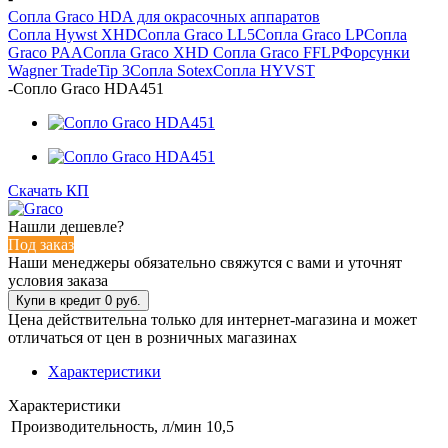
Сопла Graco HDA для окрасочных аппаратов
Сопла Hywst XHD
Сопла Graco LL5
Сопла Graco LP
Сопла
Graco PAA
Сопла Graco XHD
Сопла Graco FFLP
Форсунки
Wagner TradeTip 3
Сопла Sotex
Сопла HYVST
-
Сопло Graco HDA451
Скачать КП
Нашли дешевле?
Под заказ
Наши менеджеры обязательно свяжутся с вами и уточнят
условия заказа
Цена действительна только для интернет-магазина и может
отличаться от цен в розничных магазинах
Характеристики
Характеристики
Производительность, л/мин
10,5