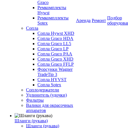
Graco
Ремкомплекты
Hywst
Ремкомпллекты
Подбор
Аренда
Ремонт
Sotex
оборудова
Сопла
Сопла Hywst XHD
Сопла Graco HDA
Сопла Graco LL5
Сопла Graco LP
Сопла Graco PAA
Сопла Graco XHD
Сопла Graco FFLP
Форсунки Wagner
TradeTip 3
Сопла HYVST
Сопла Sotex
Соплодержатели
Удлинитель (удочки)
Фильтры
Валики для окрасочных
аппаратов
Шланги (рукава)
Шланги (рукава)