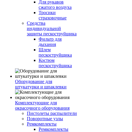
Для рукавов
сжатого воздуха
Тросики
страховочные
Средства
индивидуальной
защиты пескоструйщика
Фильтр для
дыхания
Шлем
пескоструйщика
Костюм
пескоструйщика
Оборудование для
штукатурки и шпаклевки
Комплектующие для
окрасочного оборудования
Пистолеты распылители
Поворотные узлы
Ремкомплекты
Ремкомплекты