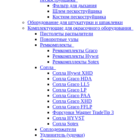
Фильтр для дыхания
Шлем пескоструйщика
Костюм пескоструйщика
Оборудование для штукатурки и шпаклевки
Комплектующие для окрасочного оборудования
Пистолеты распылители
Поворотные узлы
Ремкомплекты
Ремкомплекты Graco
Ремкомплекты Hywst
Ремкомпллекты Sotex
Сопла
Сопла Hywst XHD
Сопла Graco HDA
Сопла Graco LL5
Сопла Graco LP
Сопла Graco PAA
Сопла Graco XHD
Сопла Graco FFLP
Форсунки Wagner TradeTip 3
Сопла HYVST
Сопла Sotex
Соплодержатели
Удлинитель (удочки)