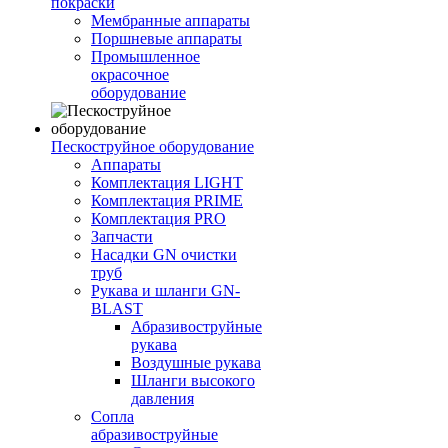
покраски
Мембранные аппараты
Поршневые аппараты
Промышленное
окрасочное
оборудование
Пескоструйное оборудование
Аппараты
Комплектация LIGHT
Комплектация PRIME
Комплектация PRO
Запчасти
Насадки GN очистки
труб
Рукава и шланги GN-
BLAST
Абразивоструйные
рукава
Воздушные рукава
Шланги высокого
давления
Сопла
абразивоструйные