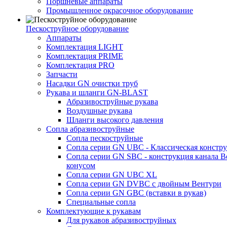
Поршневые аппараты
Промышленное окрасочное оборудование
Пескоструйное оборудование
Аппараты
Комплектация LIGHT
Комплектация PRIME
Комплектация PRO
Запчасти
Насадки GN очистки труб
Рукава и шланги GN-BLAST
Абразивоструйные рукава
Воздушные рукава
Шланги высокого давления
Сопла абразивоструйные
Сопла пескоструйные
Сопла серии GN UBC - Классическая констру
Сопла серии GN SBC - конструкция канала В
конусом
Сопла серии GN UBC XL
Сопла серии GN DVBC с двойным Вентури
Сопла серии GN GBC (вставки в рукав)
Специальные сопла
Комплектующие к рукавам
Для рукавов абразивоструйных