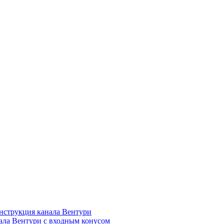
нструкция канала Вентури
ала Вентури c входным конусом