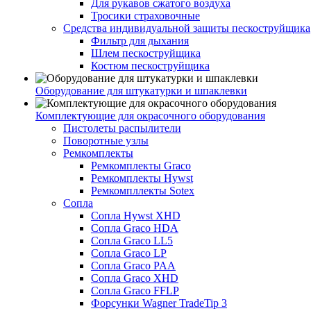
Для рукавов сжатого воздуха
Тросики страховочные
Средства индивидуальной защиты пескоструйщика
Фильтр для дыхания
Шлем пескоструйщика
Костюм пескоструйщика
Оборудование для штукатурки и шпаклевки
Комплектующие для окрасочного оборудования
Пистолеты распылители
Поворотные узлы
Ремкомплекты
Ремкомплекты Graco
Ремкомплекты Hywst
Ремкомпллекты Sotex
Сопла
Сопла Hywst XHD
Сопла Graco HDA
Сопла Graco LL5
Сопла Graco LP
Сопла Graco PAA
Сопла Graco XHD
Сопла Graco FFLP
Форсунки Wagner TradeTip 3