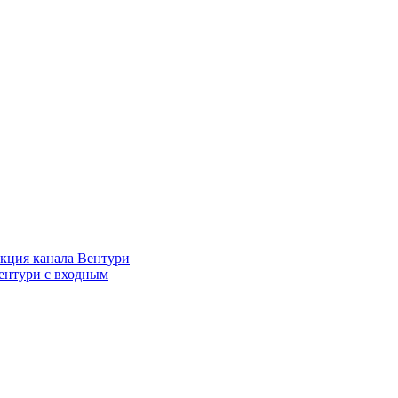
кция канала Вентури
ентури c входным