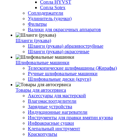
Сопла HYVST
Сопла Sotex
Соплодержатели
Удлинитель (удочки)
Фильтры
Валики для окрасочных аппаратов
Шланги (рукава)
Шланги (рукава) абразивоструйные
Шланги (рукава) окрасочные
Шлифовальные машинки
Телескопические шлифмашины (Жирафы)
Ручные шлифовальные машинки
Шлифовальные диски (круги)
Товары для автосервиса
Аксессуары для мастерской
Влагомаслоотделители
Зарядные устройства
Индукционные нагреватели
Инструменты для правки вмятин кузова
Инфракрасные сушки
Клепальный инструмент
Краскопульты