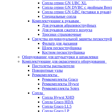
Сопла серии GN UBC XL
Сопла серии GN DVBC с двойным Вен
Сопла серии GN GBC (вставки в рукав)
Специальные сопла
Комплектующие к рукавам
Для рукавов абразивоструйных
Для рукавов сжатого воздуха
Тросики страховочные
Средства индивидуальной защиты пескостр
Фильтр для дыхания
Шлем пескоструйщика
Костюм пескоструйщика
Оборудование для штукатурки и шпаклевки
Комплектующие для окрасочного оборудования
Пистолеты распылители
Поворотные узлы
Ремкомплекты
Ремкомплекты Graco
Ремкомплекты Hywst
Ремкомпллекты Sotex
Сопла
Сопла Hywst XHD
Сопла Graco HDA
Сопла Graco LL5
Сопла Graco LP