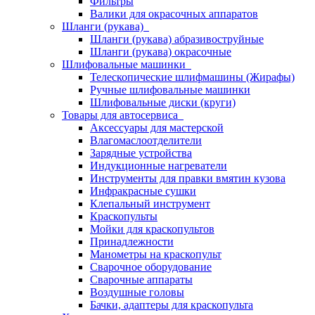
Фильтры
Валики для окрасочных аппаратов
Шланги (рукава)
Шланги (рукава) абразивоструйные
Шланги (рукава) окрасочные
Шлифовальные машинки
Телескопические шлифмашины (Жирафы)
Ручные шлифовальные машинки
Шлифовальные диски (круги)
Товары для автосервиса
Аксессуары для мастерской
Влагомаслоотделители
Зарядные устройства
Индукционные нагреватели
Инструменты для правки вмятин кузова
Инфракрасные сушки
Клепальный инструмент
Краскопульты
Мойки для краскопультов
Принадлежности
Манометры на краскопульт
Сварочное оборудование
Сварочные аппараты
Воздушные головы
Бачки, адаптеры для краскопульта