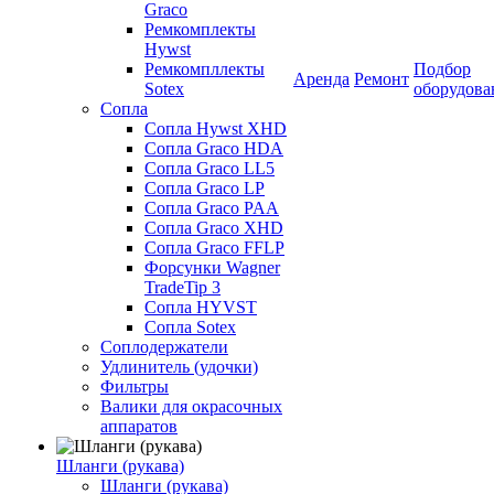
Graco
Ремкомплекты
Hywst
Ремкомпллекты
Подбор
Аренда
Ремонт
Sotex
оборудова
Сопла
Сопла Hywst XHD
Сопла Graco HDA
Сопла Graco LL5
Сопла Graco LP
Сопла Graco PAA
Сопла Graco XHD
Сопла Graco FFLP
Форсунки Wagner
TradeTip 3
Сопла HYVST
Сопла Sotex
Соплодержатели
Удлинитель (удочки)
Фильтры
Валики для окрасочных
аппаратов
Шланги (рукава)
Шланги (рукава)