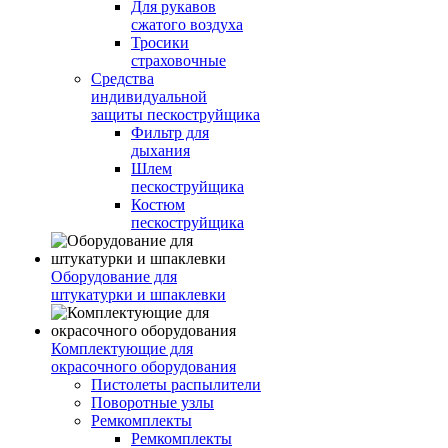
Для рукавов
сжатого воздуха
Тросики
страховочные
Средства
индивидуальной
защиты пескоструйщика
Фильтр для
дыхания
Шлем
пескоструйщика
Костюм
пескоструйщика
Оборудование для
штукатурки и шпаклевки
Комплектующие для
окрасочного оборудования
Пистолеты распылители
Поворотные узлы
Ремкомплекты
Ремкомплекты