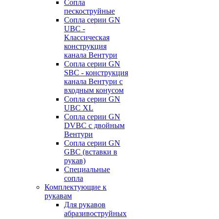
Сопла
пескоструйные
Сопла серии GN
UBC -
Классическая
конструкция
канала Вентури
Сопла серии GN
SBC - конструкция
канала Вентури c
входным конусом
Сопла серии GN
UBC XL
Сопла серии GN
DVBC с двойным
Вентури
Сопла серии GN
GBC (вставки в
рукав)
Специальные
сопла
Комплектующие к
рукавам
Для рукавов
абразивоструйных