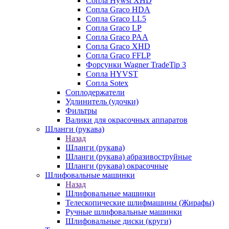
Сопла Hywst XHD
Сопла Graco HDA
Сопла Graco LL5
Сопла Graco LP
Сопла Graco PAA
Сопла Graco XHD
Сопла Graco FFLP
Форсунки Wagner TradeTip 3
Сопла HYVST
Сопла Sotex
Соплодержатели
Удлинитель (удочки)
Фильтры
Валики для окрасочных аппаратов
Шланги (рукава)
Назад
Шланги (рукава)
Шланги (рукава) абразивоструйные
Шланги (рукава) окрасочные
Шлифовальные машинки
Назад
Шлифовальные машинки
Телескопические шлифмашины (Жирафы)
Ручные шлифовальные машинки
Шлифовальные диски (круги)