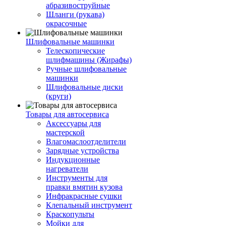
абразивоструйные
Шланги (рукава)
окрасочные
Шлифовальные машинки
Телескопические
шлифмашины (Жирафы)
Ручные шлифовальные
машинки
Шлифовальные диски
(круги)
Товары для автосервиса
Аксессуары для
мастерской
Влагомаслоотделители
Зарядные устройства
Индукционные
нагреватели
Инструменты для
правки вмятин кузова
Инфракрасные сушки
Клепальный инструмент
Краскопульты
Мойки для