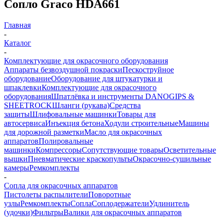
Сопло Graco HDA661
Главная
-
Каталог
-
Комплектующие для окрасочного оборудования
Аппараты безвоздушной покраски
Пескоструйное
оборудование
Оборудование для штукатурки и
шпаклевки
Комплектующие для окрасочного
оборудования
Шпатлёвка и инструменты DANOGIPS &
SHEETROCK
Шланги (рукава)
Средства
защиты
Шлифовальные машинки
Товары для
автосервиса
Инъекция бетона
Ходули строительные
Машины
для дорожной разметки
Масло для окрасочных
аппаратов
Полировальные
машинки
Компрессоры
Сопутствующие товары
Осветительные
вышки
Пневматические краскопульты
Окрасочно-сушильные
камеры
Ремкомплекты
-
Сопла для окрасочных аппаратов
Пистолеты распылители
Поворотные
узлы
Ремкомплекты
Сопла
Соплодержатели
Удлинитель
(удочки)
Фильтры
Валики для окрасочных аппаратов
-