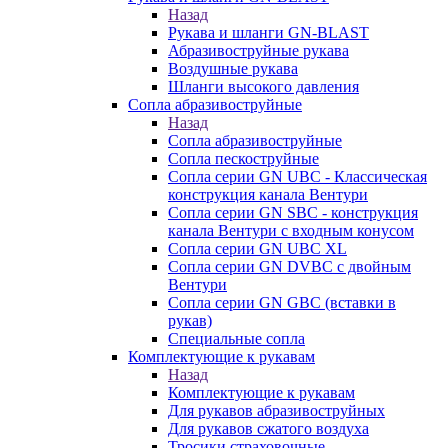
Назад
Рукава и шланги GN-BLAST
Абразивоструйные рукава
Воздушные рукава
Шланги высокого давления
Сопла абразивоструйные
Назад
Сопла абразивоструйные
Сопла пескоструйные
Сопла серии GN UBC - Классическая
конструкция канала Вентури
Сопла серии GN SBC - конструкция
канала Вентури c входным конусом
Сопла серии GN UBC XL
Сопла серии GN DVBC с двойным
Вентури
Сопла серии GN GBC (вставки в
рукав)
Специальные сопла
Комплектующие к рукавам
Назад
Комплектующие к рукавам
Для рукавов абразивоструйных
Для рукавов сжатого воздуха
Тросики страховочные