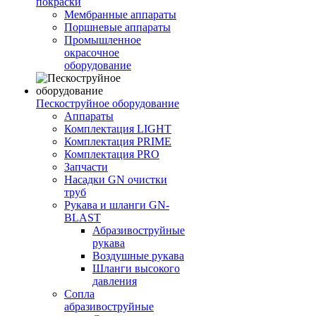
покраски
Мембранные аппараты
Поршневые аппараты
Промышленное
окрасочное
оборудование
Пескоструйное оборудование
Аппараты
Комплектация LIGHT
Комплектация PRIME
Комплектация PRO
Запчасти
Насадки GN очистки
труб
Рукава и шланги GN-
BLAST
Абразивоструйные
рукава
Воздушные рукава
Шланги высокого
давления
Сопла
абразивоструйные