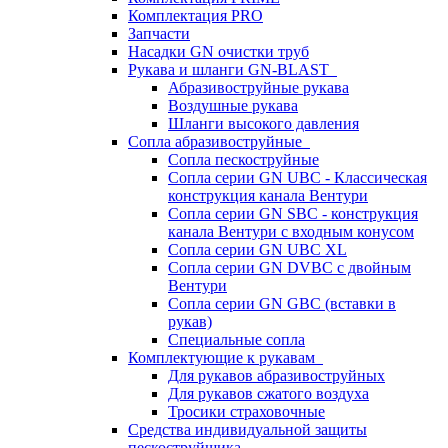
Комплектация PRO
Запчасти
Насадки GN очистки труб
Рукава и шланги GN-BLAST
Абразивоструйные рукава
Воздушные рукава
Шланги высокого давления
Сопла абразивоструйные
Сопла пескоструйные
Сопла серии GN UBC - Классическая
конструкция канала Вентури
Сопла серии GN SBC - конструкция
канала Вентури c входным конусом
Сопла серии GN UBC XL
Сопла серии GN DVBC с двойным
Вентури
Сопла серии GN GBC (вставки в
рукав)
Специальные сопла
Комплектующие к рукавам
Для рукавов абразивоструйных
Для рукавов сжатого воздуха
Тросики страховочные
Средства индивидуальной защиты
пескоструйщика