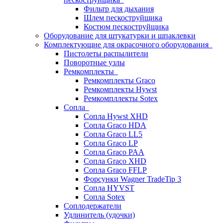
Фильтр для дыхания
Шлем пескоструйщика
Костюм пескоструйщика
Оборудование для штукатурки и шпаклевки
Комплектующие для окрасочного оборудования
Пистолеты распылители
Поворотные узлы
Ремкомплекты
Ремкомплекты Graco
Ремкомплекты Hywst
Ремкомпллекты Sotex
Сопла
Сопла Hywst XHD
Сопла Graco HDA
Сопла Graco LL5
Сопла Graco LP
Сопла Graco PAA
Сопла Graco XHD
Сопла Graco FFLP
Форсунки Wagner TradeTip 3
Сопла HYVST
Сопла Sotex
Соплодержатели
Удлинитель (удочки)