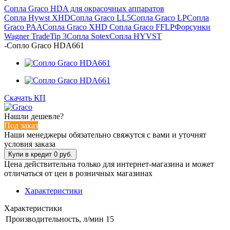
Сопла Graco HDA для окрасочных аппаратов
Сопла Hywst XHD
Сопла Graco LL5
Сопла Graco LP
Сопла
Graco PAA
Сопла Graco XHD
Сопла Graco FFLP
Форсунки
Wagner TradeTip 3
Сопла Sotex
Сопла HYVST
-
Сопло Graco HDA661
Скачать КП
Нашли дешевле?
Под заказ
Наши менеджеры обязательно свяжутся с вами и уточнят
условия заказа
Цена действительна только для интернет-магазина и может
отличаться от цен в розничных магазинах
Характеристики
Характеристики
Производительность, л/мин
15