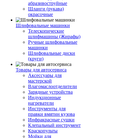
абразивоструйные
Шланги (рукава)
окрасочные
Шлифовальные машинки
Телескопические
шлифмашины (Жирафы)
Ручные шлифовальные
машинки
Шлифовальные диски
(круги)
Товары для автосервиса
Аксессуары для
мастерской
Влагомаслоотделители
Зарядные устройства
Индукционные
нагреватели
Инструменты для
правки вмятин кузова
Инфракрасные сушки
Клепальный инструмент
Краскопульты
Мойки для