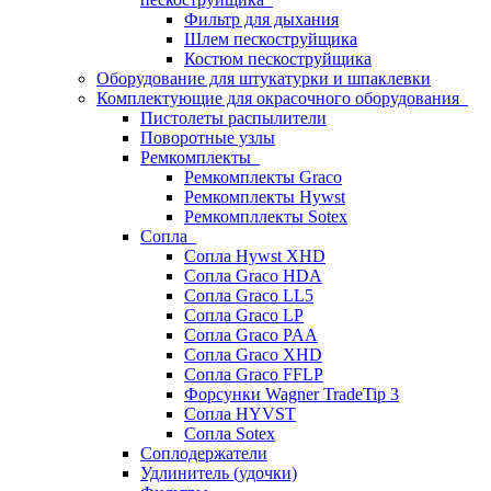
Фильтр для дыхания
Шлем пескоструйщика
Костюм пескоструйщика
Оборудование для штукатурки и шпаклевки
Комплектующие для окрасочного оборудования
Пистолеты распылители
Поворотные узлы
Ремкомплекты
Ремкомплекты Graco
Ремкомплекты Hywst
Ремкомпллекты Sotex
Сопла
Сопла Hywst XHD
Сопла Graco HDA
Сопла Graco LL5
Сопла Graco LP
Сопла Graco PAA
Сопла Graco XHD
Сопла Graco FFLP
Форсунки Wagner TradeTip 3
Сопла HYVST
Сопла Sotex
Соплодержатели
Удлинитель (удочки)