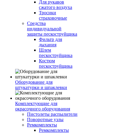
Для рукавов
сжатого воздуха
Тросики
страховочные
Средства
индивидуальной
защиты пескоструйщика
Фильтр для
дыхания
Шлем
пескоструйщика
Костюм
пескоструйщика
Оборудование для
штукатурки и шпаклевки
Комплектующие для
окрасочного оборудования
Пистолеты распылители
Поворотные узлы
Ремкомплекты
Ремкомплекты