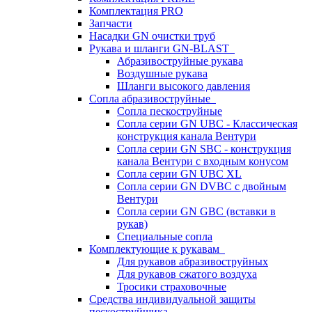
Комплектация PRO
Запчасти
Насадки GN очистки труб
Рукава и шланги GN-BLAST
Абразивоструйные рукава
Воздушные рукава
Шланги высокого давления
Сопла абразивоструйные
Сопла пескоструйные
Сопла серии GN UBC - Классическая
конструкция канала Вентури
Сопла серии GN SBC - конструкция
канала Вентури c входным конусом
Сопла серии GN UBC XL
Сопла серии GN DVBC с двойным
Вентури
Сопла серии GN GBC (вставки в
рукав)
Специальные сопла
Комплектующие к рукавам
Для рукавов абразивоструйных
Для рукавов сжатого воздуха
Тросики страховочные
Средства индивидуальной защиты
пескоструйщика