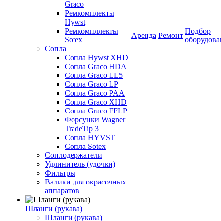
Graco
Ремкомплекты
Hywst
Ремкомпллекты
Подбор
Аренда
Ремонт
Sotex
оборудова
Сопла
Сопла Hywst XHD
Сопла Graco HDA
Сопла Graco LL5
Сопла Graco LP
Сопла Graco PAA
Сопла Graco XHD
Сопла Graco FFLP
Форсунки Wagner
TradeTip 3
Сопла HYVST
Сопла Sotex
Соплодержатели
Удлинитель (удочки)
Фильтры
Валики для окрасочных
аппаратов
Шланги (рукава)
Шланги (рукава)