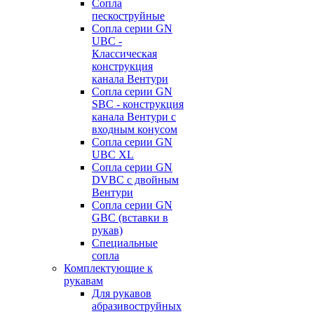
Сопла
пескоструйные
Сопла серии GN
UBC -
Классическая
конструкция
канала Вентури
Сопла серии GN
SBC - конструкция
канала Вентури c
входным конусом
Сопла серии GN
UBC XL
Сопла серии GN
DVBC с двойным
Вентури
Сопла серии GN
GBC (вставки в
рукав)
Специальные
сопла
Комплектующие к
рукавам
Для рукавов
абразивоструйных