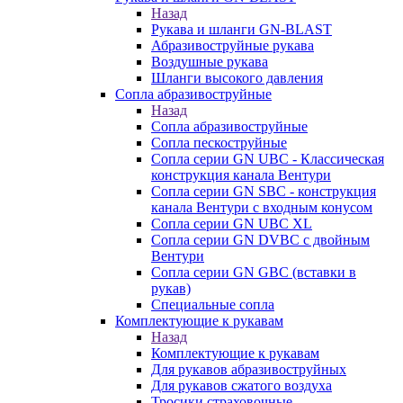
Назад
Рукава и шланги GN-BLAST
Абразивоструйные рукава
Воздушные рукава
Шланги высокого давления
Сопла абразивоструйные
Назад
Сопла абразивоструйные
Сопла пескоструйные
Сопла серии GN UBC - Классическая
конструкция канала Вентури
Сопла серии GN SBC - конструкция
канала Вентури c входным конусом
Сопла серии GN UBC XL
Сопла серии GN DVBC с двойным
Вентури
Сопла серии GN GBC (вставки в
рукав)
Специальные сопла
Комплектующие к рукавам
Назад
Комплектующие к рукавам
Для рукавов абразивоструйных
Для рукавов сжатого воздуха
Тросики страховочные