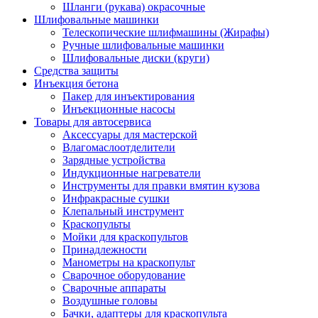
Шланги (рукава) окрасочные
Шлифовальные машинки
Телескопические шлифмашины (Жирафы)
Ручные шлифовальные машинки
Шлифовальные диски (круги)
Средства защиты
Инъекция бетона
Пакер для инъектирования
Инъекционные насосы
Товары для автосервиса
Аксессуары для мастерской
Влагомаслоотделители
Зарядные устройства
Индукционные нагреватели
Инструменты для правки вмятин кузова
Инфракрасные сушки
Клепальный инструмент
Краскопульты
Мойки для краскопультов
Принадлежности
Манометры на краскопульт
Сварочное оборудование
Сварочные аппараты
Воздушные головы
Бачки, адаптеры для краскопульта