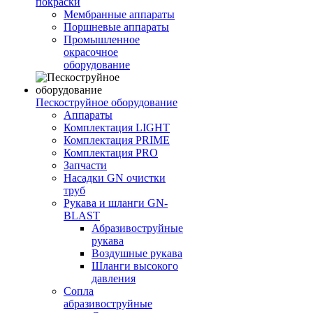
покраски
Мембранные аппараты
Поршневые аппараты
Промышленное
окрасочное
оборудование
Пескоструйное оборудование
Аппараты
Комплектация LIGHT
Комплектация PRIME
Комплектация PRO
Запчасти
Насадки GN очистки
труб
Рукава и шланги GN-
BLAST
Абразивоструйные
рукава
Воздушные рукава
Шланги высокого
давления
Сопла
абразивоструйные