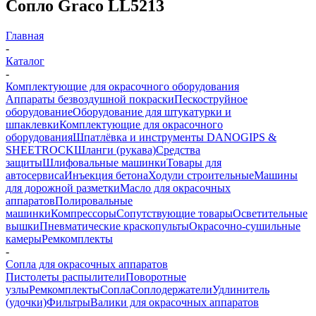
Сопло Graco LL5213
Главная
-
Каталог
-
Комплектующие для окрасочного оборудования
Аппараты безвоздушной покраски
Пескоструйное
оборудование
Оборудование для штукатурки и
шпаклевки
Комплектующие для окрасочного
оборудования
Шпатлёвка и инструменты DANOGIPS &
SHEETROCK
Шланги (рукава)
Средства
защиты
Шлифовальные машинки
Товары для
автосервиса
Инъекция бетона
Ходули строительные
Машины
для дорожной разметки
Масло для окрасочных
аппаратов
Полировальные
машинки
Компрессоры
Сопутствующие товары
Осветительные
вышки
Пневматические краскопульты
Окрасочно-сушильные
камеры
Ремкомплекты
-
Сопла для окрасочных аппаратов
Пистолеты распылители
Поворотные
узлы
Ремкомплекты
Сопла
Соплодержатели
Удлинитель
(удочки)
Фильтры
Валики для окрасочных аппаратов
-