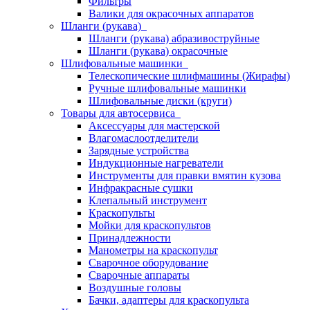
Фильтры
Валики для окрасочных аппаратов
Шланги (рукава)
Шланги (рукава) абразивоструйные
Шланги (рукава) окрасочные
Шлифовальные машинки
Телескопические шлифмашины (Жирафы)
Ручные шлифовальные машинки
Шлифовальные диски (круги)
Товары для автосервиса
Аксессуары для мастерской
Влагомаслоотделители
Зарядные устройства
Индукционные нагреватели
Инструменты для правки вмятин кузова
Инфракрасные сушки
Клепальный инструмент
Краскопульты
Мойки для краскопультов
Принадлежности
Манометры на краскопульт
Сварочное оборудование
Сварочные аппараты
Воздушные головы
Бачки, адаптеры для краскопульта