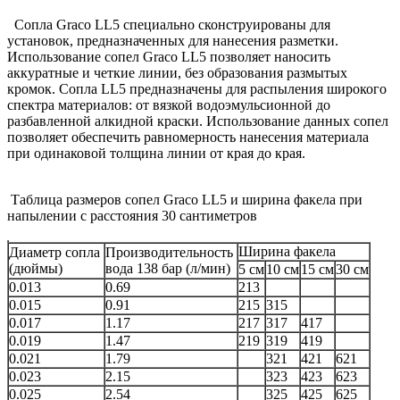
Сопла Graco LL5 специально сконструированы для
установок, предназначенных для нанесения разметки.
Использование сопел Graco LL5 позволяет наносить
аккуратные и четкие линии, без образования размытых
кромок. Сопла LL5 предназначены для распыления широкого
спектра материалов: от вязкой водоэмульсионной до
разбавленной алкидной краски. Использование данных сопел
позволяет обеспечить равномерность нанесения материала
при одинаковой толщина линии от края до края.
Таблица размеров сопел Graco LL5 и ширина факела при
напылении с расстояния 30 сантиметров
Ширина факела
Диаметр сопла
Производительность
(дюймы)
вода 138 бар (л/мин)
5 см
10 см
15 см
30 см
0.013
0.69
213
0.015
0.91
215
315
0.017
1.17
217
317
417
0.019
1.47
219
319
419
0.021
1.79
321
421
621
0.023
2.15
323
423
623
0.025
2.54
325
425
625