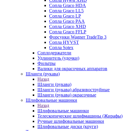
Сопла Hywst XHD
Сопла Graco HDA
Сопла Graco LL5
Сопла Graco LP
Сопла Graco PAA
Сопла Graco XHD
Сопла Graco FFLP
Форсунки Wagner TradeTip 3
Сопла HYVST
Сопла Sotex
Соплодержатели
Удлинитель (удочки)
Фильтры
Валики для окрасочных аппаратов
Шланги (рукава)
Назад
Шланги (рукава)
Шланги (рукава) абразивоструйные
Шланги (рукава) окрасочные
Шлифовальные машинки
Назад
Шлифовальные машинки
Телескопические шлифмашины (Жирафы)
Ручные шлифовальные машинки
Шлифовальные диски (круги)