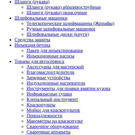
Шланги (рукава)
Шланги (рукава) абразивоструйные
Шланги (рукава) окрасочные
Шлифовальные машинки
Телескопические шлифмашины (Жирафы)
Ручные шлифовальные машинки
Шлифовальные диски (круги)
Средства защиты
Инъекция бетона
Пакер для инъектирования
Инъекционные насосы
Товары для автосервиса
Аксессуары для мастерской
Влагомаслоотделители
Зарядные устройства
Индукционные нагреватели
Инструменты для правки вмятин кузова
Инфракрасные сушки
Клепальный инструмент
Краскопульты
Мойки для краскопультов
Принадлежности
Манометры на краскопульт
Сварочное оборудование
Сварочные аппараты