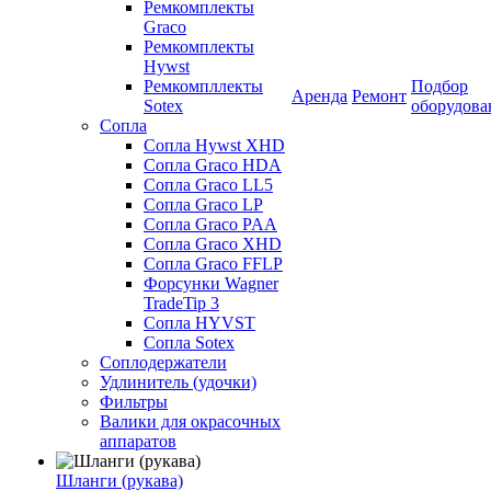
Ремкомплекты
Graco
Ремкомплекты
Hywst
Ремкомпллекты
Подбор
Аренда
Ремонт
Sotex
оборудова
Сопла
Сопла Hywst XHD
Сопла Graco HDA
Сопла Graco LL5
Сопла Graco LP
Сопла Graco PAA
Сопла Graco XHD
Сопла Graco FFLP
Форсунки Wagner
TradeTip 3
Сопла HYVST
Сопла Sotex
Соплодержатели
Удлинитель (удочки)
Фильтры
Валики для окрасочных
аппаратов
Шланги (рукава)