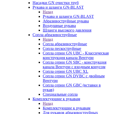
Насадки GN очистки труб
Рукава и шланги GN-BLAST
Назад
Рукава и шланги GN-BLAST
Абразивоструйные рукава
Воздушные рукава
Шланги высокого давления
Сопла абразивоструйные
Назад
Сопла абразивоструйные
Сопла пескоструйные
Сопла серии GN UBC - Классическая
конструкция канала Вентури
Сопла серии GN SBC - конструкция
канала Вентури c входным конусом
Сопла серии GN UBC XL
Сопла серии GN DVBC с двойным
Вентури
Сопла серии GN GBC (вставки в
рукав)
Специальные сопла
Комплектующие к рукавам
Назад
Комплектующие к рукавам
Для рукавов абразивоструйных