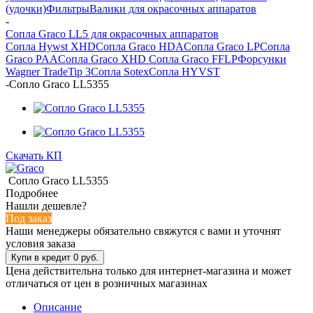
(удочки)
Фильтры
Валики для окрасочных аппаратов
-
Сопла Graco LL5 для окрасочных аппаратов
Сопла Hywst XHD
Сопла Graco HDA
Сопла Graco LP
Сопла
Graco PAA
Сопла Graco XHD
Сопла Graco FFLP
Форсунки
Wagner TradeTip 3
Сопла Sotex
Сопла HYVST
-
Сопло Graco LL5355
Скачать КП
Сопло Graco LL5355
Подробнее
Нашли дешевле?
Под заказ
Наши менеджеры обязательно свяжутся с вами и уточнят
условия заказа
Цена действительна только для интернет-магазина и может
отличаться от цен в розничных магазинах
Описание