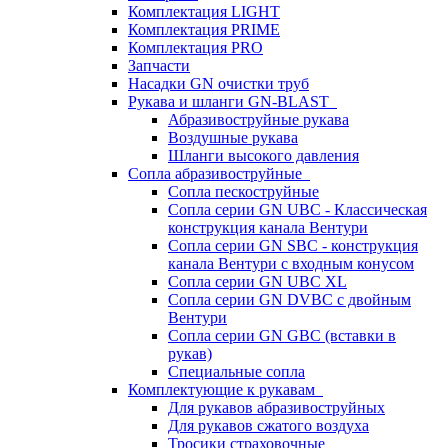
Комплектация LIGHT
Комплектация PRIME
Комплектация PRO
Запчасти
Насадки GN очистки труб
Рукава и шланги GN-BLAST
Абразивоструйные рукава
Воздушные рукава
Шланги высокого давления
Сопла абразивоструйные
Сопла пескоструйные
Сопла серии GN UBC - Классическая
конструкция канала Вентури
Сопла серии GN SBC - конструкция
канала Вентури c входным конусом
Сопла серии GN UBC XL
Сопла серии GN DVBC с двойным
Вентури
Сопла серии GN GBC (вставки в
рукав)
Специальные сопла
Комплектующие к рукавам
Для рукавов абразивоструйных
Для рукавов сжатого воздуха
Тросики страховочные