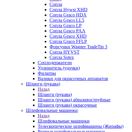
Сопла
Сопла Hywst XHD
Сопла Graco HDA
Сопла Graco LL5
Сопла Graco LP
Сопла Graco PAA
Сопла Graco XHD
Сопла Graco FFLP
Форсунки Wagner TradeTip 3
Сопла HYVST
Сопла Sotex
Соплодержатели
Удлинитель (удочки)
Фильтры
Валики для окрасочных аппаратов
Шланги (рукава)
Назад
Шланги (рукава)
Шланги (рукава) абразивоструйные
Шланги (рукава) окрасочные
Шлифовальные машинки
Назад
Шлифовальные машинки
Телескопические шлифмашины (Жирафы)
Ручные шлифовальные машинки