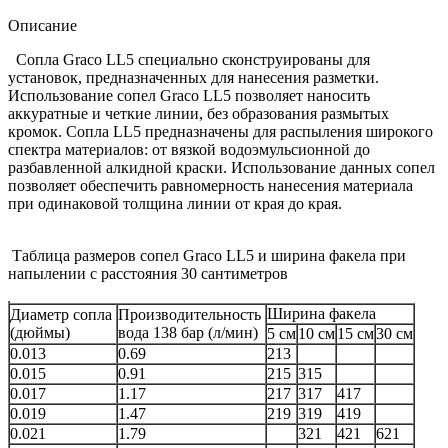
Описание
Сопла Graco LL5 специально сконструированы для
установок, предназначенных для нанесения разметки.
Использование сопел Graco LL5 позволяет наносить
аккуратные и четкие линии, без образования размытых
кромок. Сопла LL5 предназначены для распыления широкого
спектра материалов: от вязкой водоэмульсионной до
разбавленной алкидной краски. Использование данных сопел
позволяет обеспечить равномерность нанесения материала
при одинаковой толщина линии от края до края.
Таблица размеров сопел Graco LL5 и ширина факела при
напылении с расстояния 30 сантиметров
Ширина факела
Диаметр сопла
Производительность
(дюймы)
вода 138 бар (л/мин)
5 см
10 см
15 см
30 см
0.013
0.69
213
0.015
0.91
215
315
0.017
1.17
217
317
417
0.019
1.47
219
319
419
0.021
1.79
321
421
621