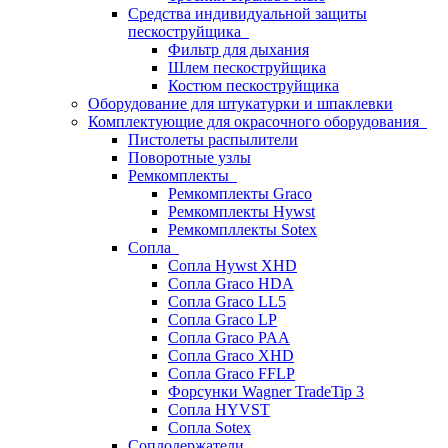
Средства индивидуальной защиты
пескоструйщика
Фильтр для дыхания
Шлем пескоструйщика
Костюм пескоструйщика
Оборудование для штукатурки и шпаклевки
Комплектующие для окрасочного оборудования
Пистолеты распылители
Поворотные узлы
Ремкомплекты
Ремкомплекты Graco
Ремкомплекты Hywst
Ремкомпллекты Sotex
Сопла
Сопла Hywst XHD
Сопла Graco HDA
Сопла Graco LL5
Сопла Graco LP
Сопла Graco PAA
Сопла Graco XHD
Сопла Graco FFLP
Форсунки Wagner TradeTip 3
Сопла HYVST
Сопла Sotex
Соплодержатели