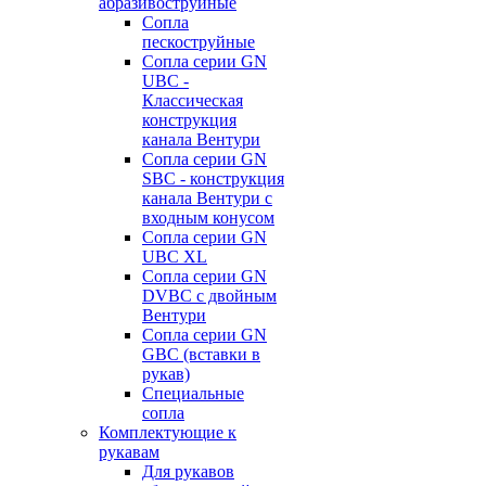
абразивоструйные
Сопла
пескоструйные
Сопла серии GN
UBC -
Классическая
конструкция
канала Вентури
Сопла серии GN
SBC - конструкция
канала Вентури c
входным конусом
Сопла серии GN
UBC XL
Сопла серии GN
DVBC с двойным
Вентури
Сопла серии GN
GBC (вставки в
рукав)
Специальные
сопла
Комплектующие к
рукавам
Для рукавов