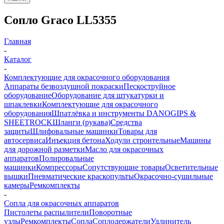
Сопло Graco LL5355
Главная
-
Каталог
-
Комплектующие для окрасочного оборудования
Аппараты безвоздушной покраски
Пескоструйное
оборудование
Оборудование для штукатурки и
шпаклевки
Комплектующие для окрасочного
оборудования
Шпатлёвка и инструменты DANOGIPS &
SHEETROCK
Шланги (рукава)
Средства
защиты
Шлифовальные машинки
Товары для
автосервиса
Инъекция бетона
Ходули строительные
Машины
для дорожной разметки
Масло для окрасочных
аппаратов
Полировальные
машинки
Компрессоры
Сопутствующие товары
Осветительные
вышки
Пневматические краскопульты
Окрасочно-сушильные
камеры
Ремкомплекты
-
Сопла для окрасочных аппаратов
Пистолеты распылители
Поворотные
узлы
Ремкомплекты
Сопла
Соплодержатели
Удлинитель