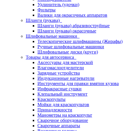
Удлинитель (удочки)
Фильтры
Валики для окрасочных аппаратов
Шланги (рукава)
Шланги (рукава) абразивоструйные
Шланги (рукава) окрасочные
Шлифовальные машинки
Телескопические шлифмашины (Жирафы)
Ручные шлифовальные машинки
Шлифовальные диски (круги)
Товары для автосервиса
Аксессуары для мастерской
Влагомаслоотделители
Зарядные устройства
Индукционные нагреватели
Инструменты для правки вмятин кузова
Инфракрасные сушки
Клепальный инструмент
Краскопульты
Мойки для краскопультов
Принадлежности
Манометры на краскопульт
Сварочное оборудование
Сварочные аппараты
Воздушные головы