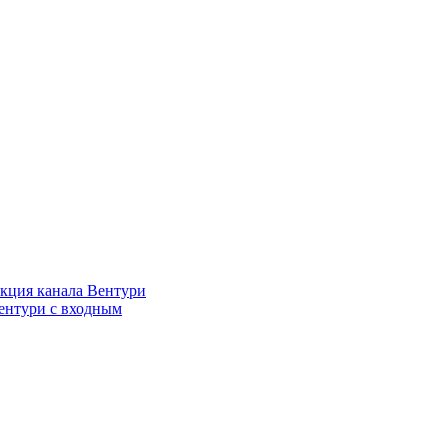
кция канала Вентури
ентури c входным