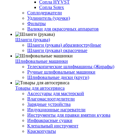
Сопла HYVST
Сопла Sotex
Соплодержатели
Удлинитель (удочки)
Фильтры
Валики для окрасочных аппаратов
Шланги (рукава)
Шланги (рукава) абразивоструйные
Шланги (рукава) окрасочные
Шлифовальные машинки
Телескопические шлифмашины (Жирафы)
Ручные шлифовальные машинки
Шлифовальные диски (круги)
Товары для автосервиса
Аксессуары для мастерской
Влагомаслоотделители
Зарядные устройства
Индукционные нагреватели
Инструменты для правки вмятин кузова
Инфракрасные сушки
Клепальный инструмент
Краскопульты