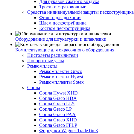
Для рукавов сжатого воздуха
Тросики страховочные
Средства индивидуальной защиты пескоструйщика
Фильтр для дыхания
Шлем пескоструйщика
Костюм пескоструйщика
Оборудование для штукатурки и шпаклевки
Комплектующие для окрасочного оборудования
Пистолеты распылители
Поворотные узлы
Ремкомплекты
Ремкомплекты Graco
Ремкомплекты Hywst
Ремкомпллекты Sotex
Сопла
Сопла Hywst XHD
Сопла Graco HDA
Сопла Graco LL5
Сопла Graco LP
Сопла Graco PAA
Сопла Graco XHD
Сопла Graco FFLP
Форсунки Wagner TradeTip 3