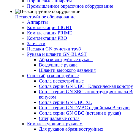
Поршневые аппараты
Промышленное окрасочное оборудование
Пескоструйное оборудование
Аппараты
Комплектация LIGHT
Комплектация PRIME
Комплектация PRO
Запчасти
Насадки GN очистки труб
Рукава и шланги GN-BLAST
Абразивоструйные рукава
Воздушные рукава
Шланги высокого давления
Сопла абразивоструйные
Сопла пескоструйные
Сопла серии GN UBC - Классическая констру
Сопла серии GN SBC - конструкция канала В
конусом
Сопла серии GN UBC XL
Сопла серии GN DVBC с двойным Вентури
Сопла серии GN GBC (вставки в рукав)
Специальные сопла
Комплектующие к рукавам
Для рукавов абразивоструйных