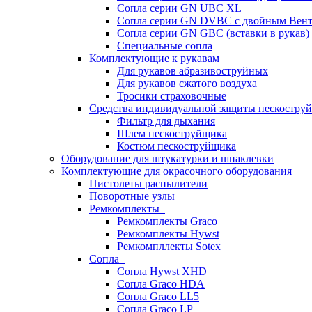
Сопла серии GN UBC XL
Сопла серии GN DVBC с двойным Вен
Сопла серии GN GBC (вставки в рукав)
Специальные сопла
Комплектующие к рукавам
Для рукавов абразивоструйных
Для рукавов сжатого воздуха
Тросики страховочные
Средства индивидуальной защиты пескостр
Фильтр для дыхания
Шлем пескоструйщика
Костюм пескоструйщика
Оборудование для штукатурки и шпаклевки
Комплектующие для окрасочного оборудования
Пистолеты распылители
Поворотные узлы
Ремкомплекты
Ремкомплекты Graco
Ремкомплекты Hywst
Ремкомпллекты Sotex
Сопла
Сопла Hywst XHD
Сопла Graco HDA
Сопла Graco LL5
Сопла Graco LP