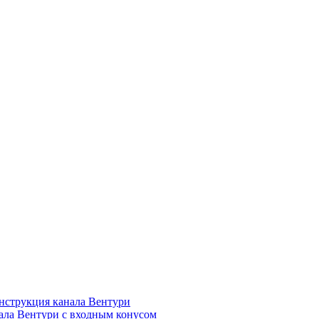
нструкция канала Вентури
ала Вентури c входным конусом