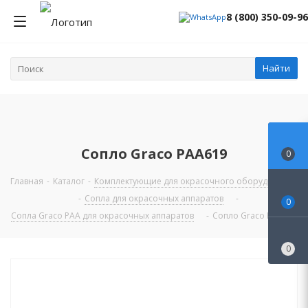
8 (800) 350-09-96
Найти
Сопло Graco PAA619
0
Главная
-
Каталог
-
Комплектующие для окрасочного оборудования
-
Сопла для окрасочных аппаратов
-
0
Сопла Graco PAA для окрасочных аппаратов
-
Сопло Graco PAA619
0