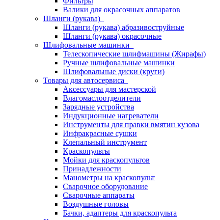
Фильтры
Валики для окрасочных аппаратов
Шланги (рукава)
Шланги (рукава) абразивоструйные
Шланги (рукава) окрасочные
Шлифовальные машинки
Телескопические шлифмашины (Жирафы)
Ручные шлифовальные машинки
Шлифовальные диски (круги)
Товары для автосервиса
Аксессуары для мастерской
Влагомаслоотделители
Зарядные устройства
Индукционные нагреватели
Инструменты для правки вмятин кузова
Инфракрасные сушки
Клепальный инструмент
Краскопульты
Мойки для краскопультов
Принадлежности
Манометры на краскопульт
Сварочное оборудование
Сварочные аппараты
Воздушные головы
Бачки, адаптеры для краскопульта