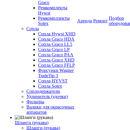
Graco
Ремкомплекты
Hywst
Ремкомпллекты
Подбор
Аренда
Ремонт
Sotex
оборудова
Сопла
Сопла Hywst XHD
Сопла Graco HDA
Сопла Graco LL5
Сопла Graco LP
Сопла Graco PAA
Сопла Graco XHD
Сопла Graco FFLP
Форсунки Wagner
TradeTip 3
Сопла HYVST
Сопла Sotex
Соплодержатели
Удлинитель (удочки)
Фильтры
Валики для окрасочных
аппаратов
Шланги (рукава)
Шланги (рукава)