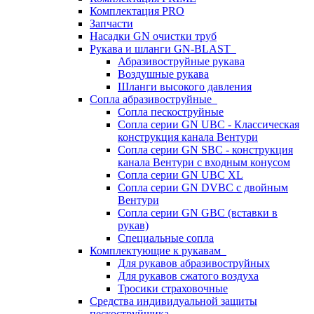
Комплектация PRO
Запчасти
Насадки GN очистки труб
Рукава и шланги GN-BLAST
Абразивоструйные рукава
Воздушные рукава
Шланги высокого давления
Сопла абразивоструйные
Сопла пескоструйные
Сопла серии GN UBC - Классическая
конструкция канала Вентури
Сопла серии GN SBC - конструкция
канала Вентури c входным конусом
Сопла серии GN UBC XL
Сопла серии GN DVBC с двойным
Вентури
Сопла серии GN GBC (вставки в
рукав)
Специальные сопла
Комплектующие к рукавам
Для рукавов абразивоструйных
Для рукавов сжатого воздуха
Тросики страховочные
Средства индивидуальной защиты
пескоструйщика