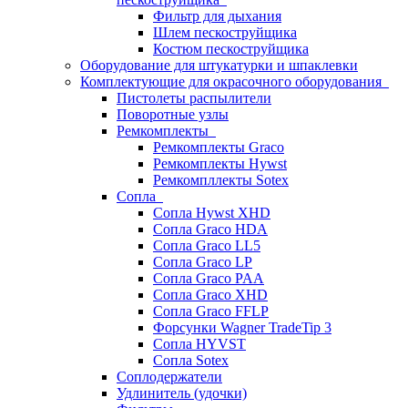
Фильтр для дыхания
Шлем пескоструйщика
Костюм пескоструйщика
Оборудование для штукатурки и шпаклевки
Комплектующие для окрасочного оборудования
Пистолеты распылители
Поворотные узлы
Ремкомплекты
Ремкомплекты Graco
Ремкомплекты Hywst
Ремкомпллекты Sotex
Сопла
Сопла Hywst XHD
Сопла Graco HDA
Сопла Graco LL5
Сопла Graco LP
Сопла Graco PAA
Сопла Graco XHD
Сопла Graco FFLP
Форсунки Wagner TradeTip 3
Сопла HYVST
Сопла Sotex
Соплодержатели
Удлинитель (удочки)