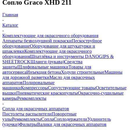
Сопло Graco XHD 211
Главная
-
Каталог
-
Комплектующие для окрасочного оборудования
Аппараты безвоздушной покраски
Пескоструйное
оборудование
Оборудование для штукатурки и
шпаклевки
Комплектующие для окрасочного
оборудования
Шпатлёвка и инструменты DANOGIPS &
SHEETROCK
Шланги (рукава)
Средства
защиты
Шлифовальные машинки
Товары для
автосервиса
Инъекция бетона
Ходули строительные
Машины
для дорожной разметки
Масло для окрасочных
аппаратов
Полировальные
машинки
Компрессоры
Сопутствующие товары
Осветительные
вышки
Пневматические краскопульты
Окрасочно-сушильные
камеры
Ремкомплекты
-
Сопла для окрасочных аппаратов
Пистолеты распылители
Поворотные
узлы
Ремкомплекты
Сопла
Соплодержатели
Удлинитель
(удочки)
Фильтры
Валики для окрасочных аппаратов
-