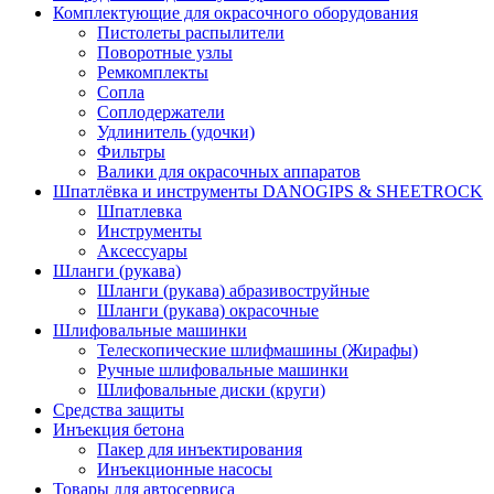
Комплектующие для окрасочного оборудования
Пистолеты распылители
Поворотные узлы
Ремкомплекты
Сопла
Соплодержатели
Удлинитель (удочки)
Фильтры
Валики для окрасочных аппаратов
Шпатлёвка и инструменты DANOGIPS & SHEETROCK
Шпатлевка
Инструменты
Аксессуары
Шланги (рукава)
Шланги (рукава) абразивоструйные
Шланги (рукава) окрасочные
Шлифовальные машинки
Телескопические шлифмашины (Жирафы)
Ручные шлифовальные машинки
Шлифовальные диски (круги)
Средства защиты
Инъекция бетона
Пакер для инъектирования
Инъекционные насосы
Товары для автосервиса