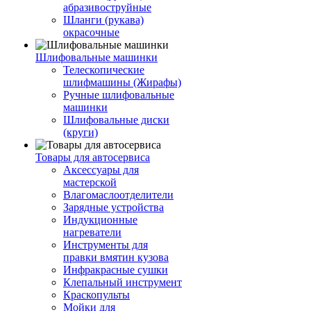
абразивоструйные
Шланги (рукава)
окрасочные
Шлифовальные машинки
Телескопические
шлифмашины (Жирафы)
Ручные шлифовальные
машинки
Шлифовальные диски
(круги)
Товары для автосервиса
Аксессуары для
мастерской
Влагомаслоотделители
Зарядные устройства
Индукционные
нагреватели
Инструменты для
правки вмятин кузова
Инфракрасные сушки
Клепальный инструмент
Краскопульты
Мойки для