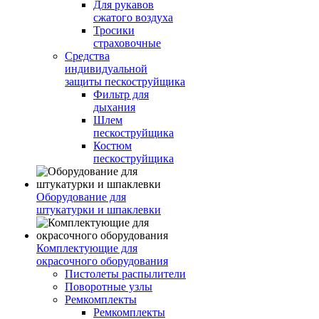
Для рукавов
сжатого воздуха
Тросики
страховочные
Средства
индивидуальной
защиты пескоструйщика
Фильтр для
дыхания
Шлем
пескоструйщика
Костюм
пескоструйщика
Оборудование для
штукатурки и шпаклевки
Комплектующие для
окрасочного оборудования
Пистолеты распылители
Поворотные узлы
Ремкомплекты
Ремкомплекты