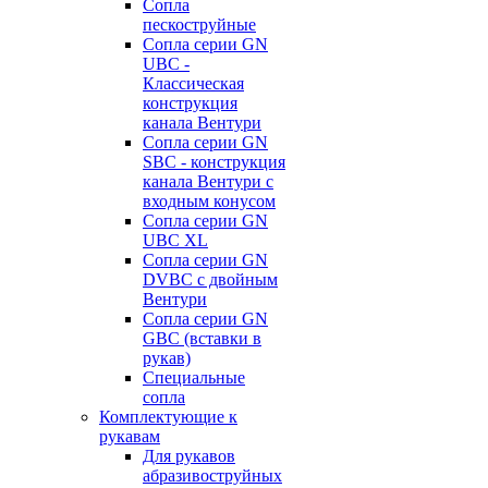
Сопла
пескоструйные
Сопла серии GN
UBC -
Классическая
конструкция
канала Вентури
Сопла серии GN
SBC - конструкция
канала Вентури c
входным конусом
Сопла серии GN
UBC XL
Сопла серии GN
DVBC с двойным
Вентури
Сопла серии GN
GBC (вставки в
рукав)
Специальные
сопла
Комплектующие к
рукавам
Для рукавов
абразивоструйных