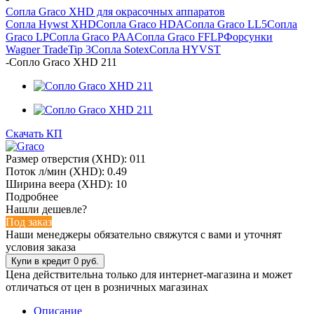
Сопла Graco XHD для окрасочных аппаратов
Сопла Hywst XHD
Сопла Graco HDA
Сопла Graco LL5
Сопла
Graco LP
Сопла Graco PAA
Сопла Graco FFLP
Форсунки
Wagner TradeTip 3
Сопла Sotex
Сопла HYVST
-
Сопло Graco XHD 211
Скачать КП
Размер отверстия (XHD): 011
Поток л/мин (XHD): 0.49
Ширина веера (XHD): 10
Подробнее
Нашли дешевле?
Под заказ
Наши менеджеры обязательно свяжутся с вами и уточнят
условия заказа
Цена действительна только для интернет-магазина и может
отличаться от цен в розничных магазинах
Описание