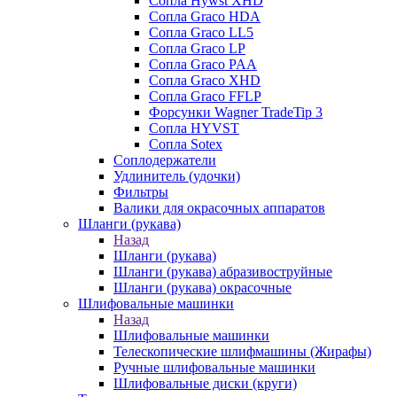
Сопла Hywst XHD
Сопла Graco HDA
Сопла Graco LL5
Сопла Graco LP
Сопла Graco PAA
Сопла Graco XHD
Сопла Graco FFLP
Форсунки Wagner TradeTip 3
Сопла HYVST
Сопла Sotex
Соплодержатели
Удлинитель (удочки)
Фильтры
Валики для окрасочных аппаратов
Шланги (рукава)
Назад
Шланги (рукава)
Шланги (рукава) абразивоструйные
Шланги (рукава) окрасочные
Шлифовальные машинки
Назад
Шлифовальные машинки
Телескопические шлифмашины (Жирафы)
Ручные шлифовальные машинки
Шлифовальные диски (круги)