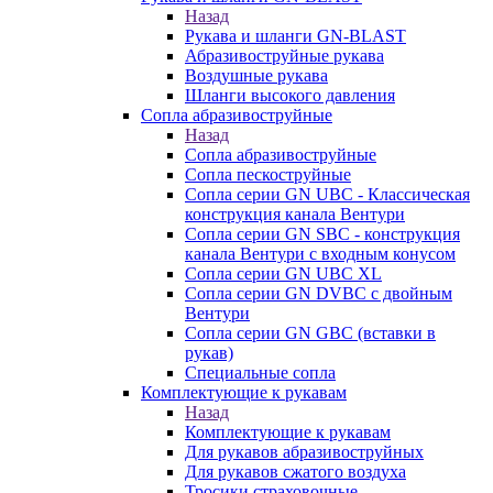
Назад
Рукава и шланги GN-BLAST
Абразивоструйные рукава
Воздушные рукава
Шланги высокого давления
Сопла абразивоструйные
Назад
Сопла абразивоструйные
Сопла пескоструйные
Сопла серии GN UBC - Классическая
конструкция канала Вентури
Сопла серии GN SBC - конструкция
канала Вентури c входным конусом
Сопла серии GN UBC XL
Сопла серии GN DVBC с двойным
Вентури
Сопла серии GN GBC (вставки в
рукав)
Специальные сопла
Комплектующие к рукавам
Назад
Комплектующие к рукавам
Для рукавов абразивоструйных
Для рукавов сжатого воздуха
Тросики страховочные