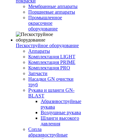
покраски
Мембранные аппараты
Поршневые аппараты
Промышленное
окрасочное
оборудование
Пескоструйное оборудование
Аппараты
Комплектация LIGHT
Комплектация PRIME
Комплектация PRO
Запчасти
Насадки GN очистки
труб
Рукава и шланги GN-
BLAST
Абразивоструйные
рукава
Воздушные рукава
Шланги высокого
давления
Сопла
абразивоструйные