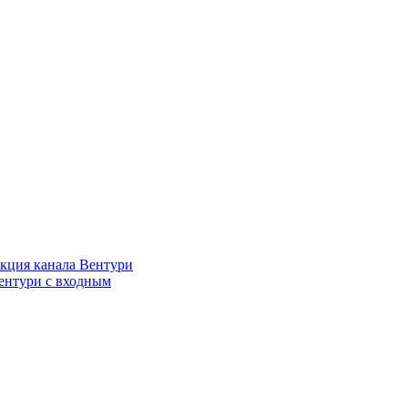
кция канала Вентури
ентури c входным