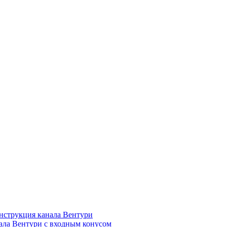
нструкция канала Вентури
ала Вентури c входным конусом