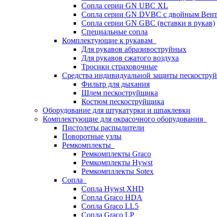
Сопла серии GN UBC XL
Сопла серии GN DVBC с двойным Вен
Сопла серии GN GBC (вставки в рукав)
Специальные сопла
Комплектующие к рукавам
Для рукавов абразивоструйных
Для рукавов сжатого воздуха
Тросики страховочные
Средства индивидуальной защиты пескостр
Фильтр для дыхания
Шлем пескоструйщика
Костюм пескоструйщика
Оборудование для штукатурки и шпаклевки
Комплектующие для окрасочного оборудования
Пистолеты распылители
Поворотные узлы
Ремкомплекты
Ремкомплекты Graco
Ремкомплекты Hywst
Ремкомпллекты Sotex
Сопла
Сопла Hywst XHD
Сопла Graco HDA
Сопла Graco LL5
Сопла Graco LP