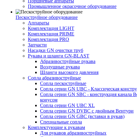
Поршневые аппараты
Промышленное окрасочное оборудование
Пескоструйное оборудование
Аппараты
Комплектация LIGHT
Комплектация PRIME
Комплектация PRO
Запчасти
Насадки GN очистки труб
Рукава и шланги GN-BLAST
Абразивоструйные рукава
Воздушные рукава
Шланги высокого давления
Сопла абразивоструйные
Сопла пескоструйные
Сопла серии GN UBC - Классическая констру
Сопла серии GN SBC - конструкция канала В
конусом
Сопла серии GN UBC XL
Сопла серии GN DVBC с двойным Вентури
Сопла серии GN GBC (вставки в рукав)
Специальные сопла
Комплектующие к рукавам
Для рукавов абразивоструйных