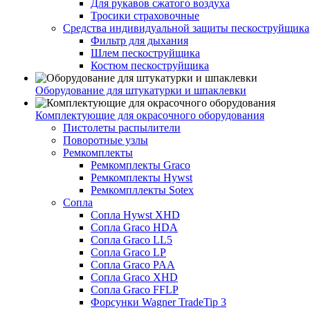
Для рукавов сжатого воздуха
Тросики страховочные
Средства индивидуальной защиты пескоструйщика
Фильтр для дыхания
Шлем пескоструйщика
Костюм пескоструйщика
Оборудование для штукатурки и шпаклевки
Комплектующие для окрасочного оборудования
Пистолеты распылители
Поворотные узлы
Ремкомплекты
Ремкомплекты Graco
Ремкомплекты Hywst
Ремкомпллекты Sotex
Сопла
Сопла Hywst XHD
Сопла Graco HDA
Сопла Graco LL5
Сопла Graco LP
Сопла Graco PAA
Сопла Graco XHD
Сопла Graco FFLP
Форсунки Wagner TradeTip 3