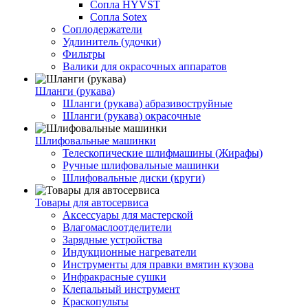
Сопла HYVST
Сопла Sotex
Соплодержатели
Удлинитель (удочки)
Фильтры
Валики для окрасочных аппаратов
Шланги (рукава)
Шланги (рукава) абразивоструйные
Шланги (рукава) окрасочные
Шлифовальные машинки
Телескопические шлифмашины (Жирафы)
Ручные шлифовальные машинки
Шлифовальные диски (круги)
Товары для автосервиса
Аксессуары для мастерской
Влагомаслоотделители
Зарядные устройства
Индукционные нагреватели
Инструменты для правки вмятин кузова
Инфракрасные сушки
Клепальный инструмент
Краскопульты