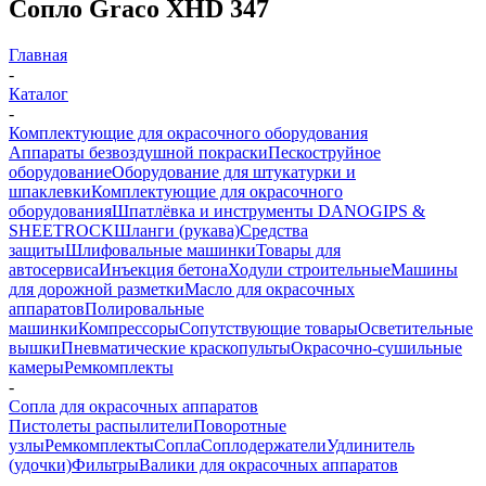
Сопло Graco XHD 347
Главная
-
Каталог
-
Комплектующие для окрасочного оборудования
Аппараты безвоздушной покраски
Пескоструйное
оборудование
Оборудование для штукатурки и
шпаклевки
Комплектующие для окрасочного
оборудования
Шпатлёвка и инструменты DANOGIPS &
SHEETROCK
Шланги (рукава)
Средства
защиты
Шлифовальные машинки
Товары для
автосервиса
Инъекция бетона
Ходули строительные
Машины
для дорожной разметки
Масло для окрасочных
аппаратов
Полировальные
машинки
Компрессоры
Сопутствующие товары
Осветительные
вышки
Пневматические краскопульты
Окрасочно-сушильные
камеры
Ремкомплекты
-
Сопла для окрасочных аппаратов
Пистолеты распылители
Поворотные
узлы
Ремкомплекты
Сопла
Соплодержатели
Удлинитель
(удочки)
Фильтры
Валики для окрасочных аппаратов
-