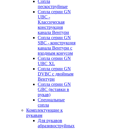
Сопла
пескоструйные
Сопла серии GN
UBC -
Классическая
конструкция
канала Вентури
Сопла серии GN
SBC - конструкция
канала Вентури c
входным конусом
Сопла серии GN
UBC XL
Сопла серии GN
DVBC с двойным
Вентури
Сопла серии GN
GBC (вставки в
рукав)
Специальные
сопла
Комплектующие к
рукавам
Для рукавов
абразивоструйных