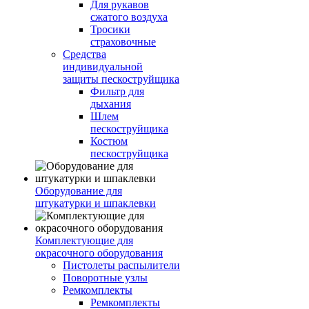
Для рукавов
сжатого воздуха
Тросики
страховочные
Средства
индивидуальной
защиты пескоструйщика
Фильтр для
дыхания
Шлем
пескоструйщика
Костюм
пескоструйщика
Оборудование для
штукатурки и шпаклевки
Комплектующие для
окрасочного оборудования
Пистолеты распылители
Поворотные узлы
Ремкомплекты
Ремкомплекты