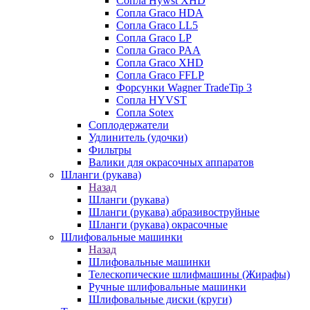
Сопла Hywst XHD
Сопла Graco HDA
Сопла Graco LL5
Сопла Graco LP
Сопла Graco PAA
Сопла Graco XHD
Сопла Graco FFLP
Форсунки Wagner TradeTip 3
Сопла HYVST
Сопла Sotex
Соплодержатели
Удлинитель (удочки)
Фильтры
Валики для окрасочных аппаратов
Шланги (рукава)
Назад
Шланги (рукава)
Шланги (рукава) абразивоструйные
Шланги (рукава) окрасочные
Шлифовальные машинки
Назад
Шлифовальные машинки
Телескопические шлифмашины (Жирафы)
Ручные шлифовальные машинки
Шлифовальные диски (круги)