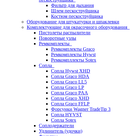
Фильтр для дыхания
Шлем пескоструйщика
Костюм пескоструйщика
Оборудование для штукатурки и шпаклевки
Комплектующие для окрасочного оборудования
Пистолеты распылители
Поворотные узлы
Ремкомплекты
Ремкомплекты Graco
Ремкомплекты Hywst
Ремкомпллекты Sotex
Сопла
Сопла Hywst XHD
Сопла Graco HDA
Сопла Graco LL5
Сопла Graco LP
Сопла Graco PAA
Сопла Graco XHD
Сопла Graco FFLP
Форсунки Wagner TradeTip 3
Сопла HYVST
Сопла Sotex
Соплодержатели
Удлинитель (удочки)