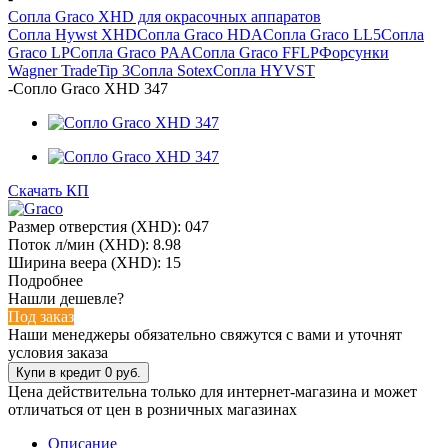
Сопла Graco XHD для окрасочных аппаратов
Сопла Hywst XHD
Сопла Graco HDA
Сопла Graco LL5
Сопла
Graco LP
Сопла Graco PAA
Сопла Graco FFLP
Форсунки
Wagner TradeTip 3
Сопла Sotex
Сопла HYVST
-
Сопло Graco XHD 347
Скачать КП
Размер отверстия (XHD): 047
Поток л/мин (XHD): 8.98
Ширина веера (XHD): 15
Подробнее
Нашли дешевле?
Под заказ
Наши менеджеры обязательно свяжутся с вами и уточнят
условия заказа
Цена действительна только для интернет-магазина и может
отличаться от цен в розничных магазинах
Описание