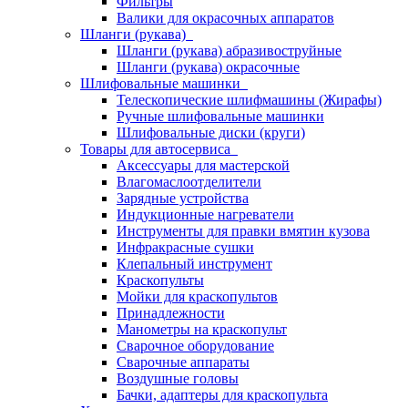
Фильтры
Валики для окрасочных аппаратов
Шланги (рукава)
Шланги (рукава) абразивоструйные
Шланги (рукава) окрасочные
Шлифовальные машинки
Телескопические шлифмашины (Жирафы)
Ручные шлифовальные машинки
Шлифовальные диски (круги)
Товары для автосервиса
Аксессуары для мастерской
Влагомаслоотделители
Зарядные устройства
Индукционные нагреватели
Инструменты для правки вмятин кузова
Инфракрасные сушки
Клепальный инструмент
Краскопульты
Мойки для краскопультов
Принадлежности
Манометры на краскопульт
Сварочное оборудование
Сварочные аппараты
Воздушные головы
Бачки, адаптеры для краскопульта