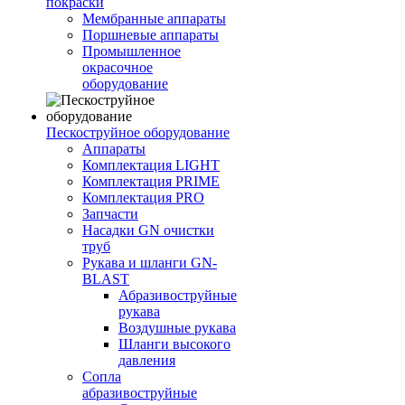
покраски
Мембранные аппараты
Поршневые аппараты
Промышленное
окрасочное
оборудование
Пескоструйное оборудование
Аппараты
Комплектация LIGHT
Комплектация PRIME
Комплектация PRO
Запчасти
Насадки GN очистки
труб
Рукава и шланги GN-
BLAST
Абразивоструйные
рукава
Воздушные рукава
Шланги высокого
давления
Сопла
абразивоструйные