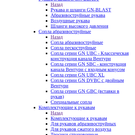
Назад
Рукава и шланги GN-BLAST
Абразивоструйные рукава
Воздушные рукава
Шланги высокого давления
Сопла абразивоструйные
Назад
Сопла абразивоструйные
Сопла пескоструйные
Сопла серии GN UBC - Классическая
конструкция канала Вентури
Сопла серии GN SBC - конструкция
канала Вентури c входным конусом
Сопла серии GN UBC XL
Сопла серии GN DVBC с двойным
Вентури
Сопла серии GN GBC (вставки в
рукав)
Специальные сопла
Комплектующие к рукавам
Назад
Комплектующие к рукавам
Для рукавов абразивоструйных
Для рукавов сжатого воздуха
Тросики страховочные