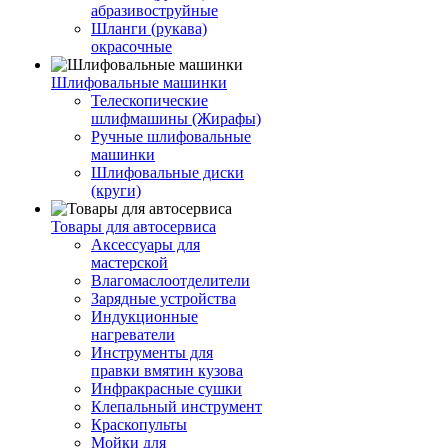
абразивоструйные
Шланги (рукава)
окрасочные
Шлифовальные машинки
Телескопические
шлифмашины (Жирафы)
Ручные шлифовальные
машинки
Шлифовальные диски
(круги)
Товары для автосервиса
Аксессуары для
мастерской
Влагомаслоотделители
Зарядные устройства
Индукционные
нагреватели
Инструменты для
правки вмятин кузова
Инфракрасные сушки
Клепальный инструмент
Краскопульты
Мойки для