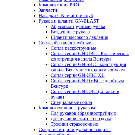
Комплектация PRO
Запчасти
Насадки GN очистки труб
Рукава и шланги GN-BLAST
Абразивоструйные рукава
Воздушные рукава
Шланги высокого давления
Сопла абразивоструйные
Сопла пескоструйные
Сопла серии GN UBC - Классическая
конструкция канала Вентури
Сопла серии GN SBC - конструкция
канала Вентури c входным конусом
Сопла серии GN UBC XL
Сопла серии GN DVBC с двойным
Вентури
Сопла серии GN GBC (вставки в
рукав)
Специальные сопла
Комплектующие к рукавам
Для рукавов абразивоструйных
Для рукавов сжатого воздуха
Тросики страховочные
Средства индивидуальной защиты
пескоструйщика