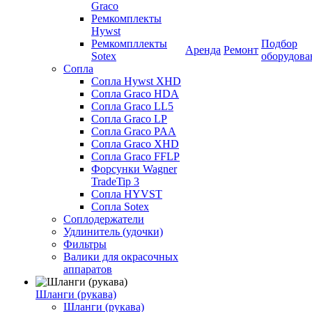
Graco
Ремкомплекты
Hywst
Ремкомпллекты
Подбор
Аренда
Ремонт
Sotex
оборудова
Сопла
Сопла Hywst XHD
Сопла Graco HDA
Сопла Graco LL5
Сопла Graco LP
Сопла Graco PAA
Сопла Graco XHD
Сопла Graco FFLP
Форсунки Wagner
TradeTip 3
Сопла HYVST
Сопла Sotex
Соплодержатели
Удлинитель (удочки)
Фильтры
Валики для окрасочных
аппаратов
Шланги (рукава)
Шланги (рукава)