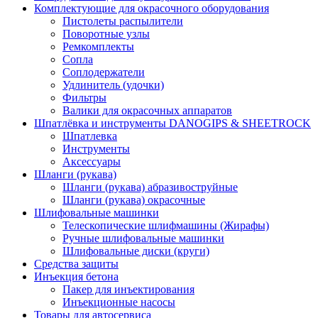
Комплектующие для окрасочного оборудования
Пистолеты распылители
Поворотные узлы
Ремкомплекты
Сопла
Соплодержатели
Удлинитель (удочки)
Фильтры
Валики для окрасочных аппаратов
Шпатлёвка и инструменты DANOGIPS & SHEETROCK
Шпатлевка
Инструменты
Аксессуары
Шланги (рукава)
Шланги (рукава) абразивоструйные
Шланги (рукава) окрасочные
Шлифовальные машинки
Телескопические шлифмашины (Жирафы)
Ручные шлифовальные машинки
Шлифовальные диски (круги)
Средства защиты
Инъекция бетона
Пакер для инъектирования
Инъекционные насосы
Товары для автосервиса