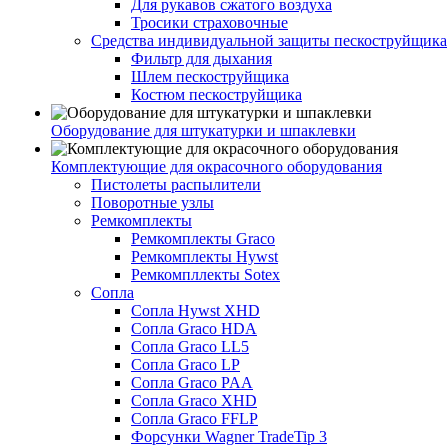
Для рукавов сжатого воздуха
Тросики страховочные
Средства индивидуальной защиты пескоструйщика
Фильтр для дыхания
Шлем пескоструйщика
Костюм пескоструйщика
Оборудование для штукатурки и шпаклевки
Комплектующие для окрасочного оборудования
Пистолеты распылители
Поворотные узлы
Ремкомплекты
Ремкомплекты Graco
Ремкомплекты Hywst
Ремкомпллекты Sotex
Сопла
Сопла Hywst XHD
Сопла Graco HDA
Сопла Graco LL5
Сопла Graco LP
Сопла Graco PAA
Сопла Graco XHD
Сопла Graco FFLP
Форсунки Wagner TradeTip 3