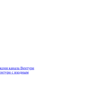
кция канала Вентури
ентури c входным