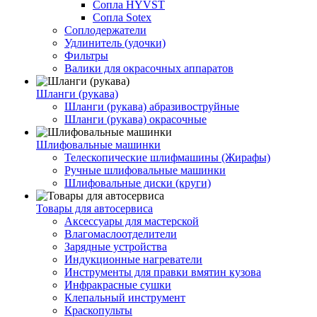
Сопла HYVST
Сопла Sotex
Соплодержатели
Удлинитель (удочки)
Фильтры
Валики для окрасочных аппаратов
Шланги (рукава)
Шланги (рукава) абразивоструйные
Шланги (рукава) окрасочные
Шлифовальные машинки
Телескопические шлифмашины (Жирафы)
Ручные шлифовальные машинки
Шлифовальные диски (круги)
Товары для автосервиса
Аксессуары для мастерской
Влагомаслоотделители
Зарядные устройства
Индукционные нагреватели
Инструменты для правки вмятин кузова
Инфракрасные сушки
Клепальный инструмент
Краскопульты