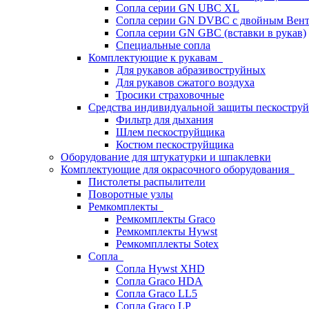
Сопла серии GN UBC XL
Сопла серии GN DVBC с двойным Вен
Сопла серии GN GBC (вставки в рукав)
Специальные сопла
Комплектующие к рукавам
Для рукавов абразивоструйных
Для рукавов сжатого воздуха
Тросики страховочные
Средства индивидуальной защиты пескостр
Фильтр для дыхания
Шлем пескоструйщика
Костюм пескоструйщика
Оборудование для штукатурки и шпаклевки
Комплектующие для окрасочного оборудования
Пистолеты распылители
Поворотные узлы
Ремкомплекты
Ремкомплекты Graco
Ремкомплекты Hywst
Ремкомпллекты Sotex
Сопла
Сопла Hywst XHD
Сопла Graco HDA
Сопла Graco LL5
Сопла Graco LP