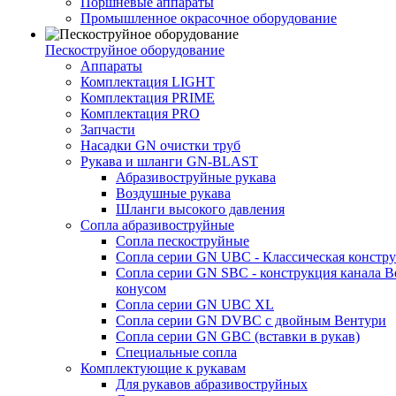
Поршневые аппараты
Промышленное окрасочное оборудование
Пескоструйное оборудование
Аппараты
Комплектация LIGHT
Комплектация PRIME
Комплектация PRO
Запчасти
Насадки GN очистки труб
Рукава и шланги GN-BLAST
Абразивоструйные рукава
Воздушные рукава
Шланги высокого давления
Сопла абразивоструйные
Сопла пескоструйные
Сопла серии GN UBC - Классическая констру
Сопла серии GN SBC - конструкция канала В
конусом
Сопла серии GN UBC XL
Сопла серии GN DVBC с двойным Вентури
Сопла серии GN GBC (вставки в рукав)
Специальные сопла
Комплектующие к рукавам
Для рукавов абразивоструйных