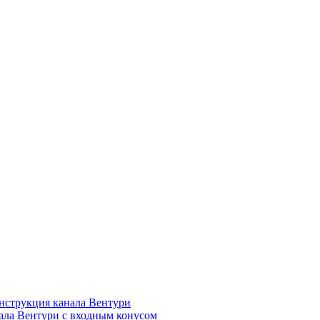
нструкция канала Вентури
ала Вентури c входным конусом