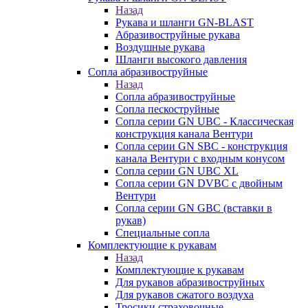
Назад
Рукава и шланги GN-BLAST
Абразивоструйные рукава
Воздушные рукава
Шланги высокого давления
Сопла абразивоструйные
Назад
Сопла абразивоструйные
Сопла пескоструйные
Сопла серии GN UBC - Классическая
конструкция канала Вентури
Сопла серии GN SBC - конструкция
канала Вентури c входным конусом
Сопла серии GN UBC XL
Сопла серии GN DVBC с двойным
Вентури
Сопла серии GN GBC (вставки в
рукав)
Специальные сопла
Комплектующие к рукавам
Назад
Комплектующие к рукавам
Для рукавов абразивоструйных
Для рукавов сжатого воздуха
Тросики страховочные