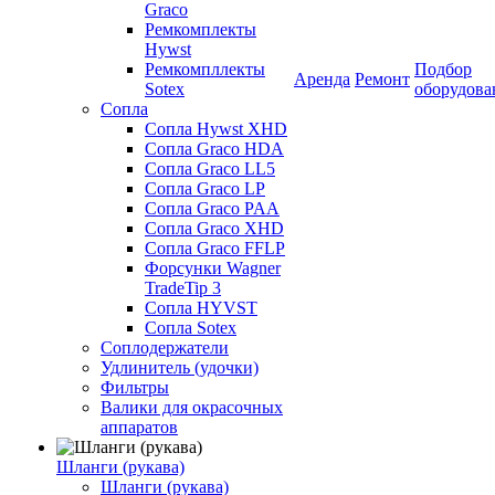
Graco
Ремкомплекты
Hywst
Ремкомпллекты
Подбор
Аренда
Ремонт
Sotex
оборудова
Сопла
Сопла Hywst XHD
Сопла Graco HDA
Сопла Graco LL5
Сопла Graco LP
Сопла Graco PAA
Сопла Graco XHD
Сопла Graco FFLP
Форсунки Wagner
TradeTip 3
Сопла HYVST
Сопла Sotex
Соплодержатели
Удлинитель (удочки)
Фильтры
Валики для окрасочных
аппаратов
Шланги (рукава)
Шланги (рукава)