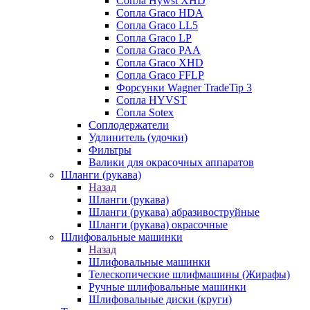
Сопла Hywst XHD
Сопла Graco HDA
Сопла Graco LL5
Сопла Graco LP
Сопла Graco PAA
Сопла Graco XHD
Сопла Graco FFLP
Форсунки Wagner TradeTip 3
Сопла HYVST
Сопла Sotex
Соплодержатели
Удлинитель (удочки)
Фильтры
Валики для окрасочных аппаратов
Шланги (рукава)
Назад
Шланги (рукава)
Шланги (рукава) абразивоструйные
Шланги (рукава) окрасочные
Шлифовальные машинки
Назад
Шлифовальные машинки
Телескопические шлифмашины (Жирафы)
Ручные шлифовальные машинки
Шлифовальные диски (круги)