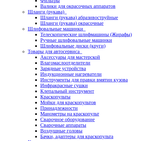
Фильтры
Валики для окрасочных аппаратов
Шланги (рукава)
Шланги (рукава) абразивоструйные
Шланги (рукава) окрасочные
Шлифовальные машинки
Телескопические шлифмашины (Жирафы)
Ручные шлифовальные машинки
Шлифовальные диски (круги)
Товары для автосервиса
Аксессуары для мастерской
Влагомаслоотделители
Зарядные устройства
Индукционные нагреватели
Инструменты для правки вмятин кузова
Инфракрасные сушки
Клепальный инструмент
Краскопульты
Мойки для краскопультов
Принадлежности
Манометры на краскопульт
Сварочное оборудование
Сварочные аппараты
Воздушные головы
Бачки, адаптеры для краскопульта