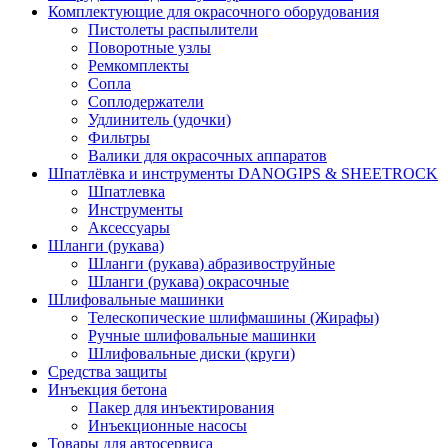
Комплектующие для окрасочного оборудования
Пистолеты распылители
Поворотные узлы
Ремкомплекты
Сопла
Соплодержатели
Удлинитель (удочки)
Фильтры
Валики для окрасочных аппаратов
Шпатлёвка и инструменты DANOGIPS & SHEETROCK
Шпатлевка
Инструменты
Аксессуары
Шланги (рукава)
Шланги (рукава) абразивоструйные
Шланги (рукава) окрасочные
Шлифовальные машинки
Телескопические шлифмашины (Жирафы)
Ручные шлифовальные машинки
Шлифовальные диски (круги)
Средства защиты
Инъекция бетона
Пакер для инъектирования
Инъекционные насосы
Товары для автосервиса