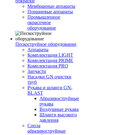
покраски
Мембранные аппараты
Поршневые аппараты
Промышленное
окрасочное
оборудование
Пескоструйное оборудование
Аппараты
Комплектация LIGHT
Комплектация PRIME
Комплектация PRO
Запчасти
Насадки GN очистки
труб
Рукава и шланги GN-
BLAST
Абразивоструйные
рукава
Воздушные рукава
Шланги высокого
давления
Сопла
абразивоструйные