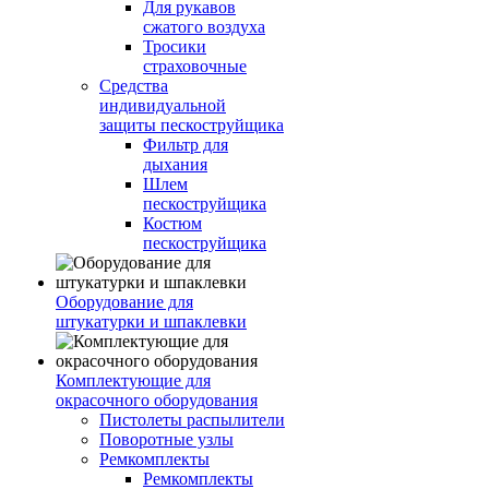
Для рукавов
сжатого воздуха
Тросики
страховочные
Средства
индивидуальной
защиты пескоструйщика
Фильтр для
дыхания
Шлем
пескоструйщика
Костюм
пескоструйщика
Оборудование для
штукатурки и шпаклевки
Комплектующие для
окрасочного оборудования
Пистолеты распылители
Поворотные узлы
Ремкомплекты
Ремкомплекты