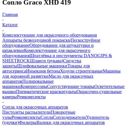
Сопло Graco XHD 419
Главная
-
Каталог
-
Комплектующие для окрасочного оборудования
Аппараты безвоздушной покраски
Пескоструйное
оборудование
Оборудование для штукатурки и
шпаклевки
Комплектующие для окрасочного
оборудования
Шпатлёвка и инструменты DANOGIPS &
SHEETROCK
Шланги (рукава)
Средства
защиты
Шлифовальные машинки
Товары для
автосервиса
Инъекция бетона
Ходули строительные
Машины
для дорожной разметки
Масло для окрасочных
аппаратов
Полировальные
машинки
Компрессоры
Сопутствующие товары
Осветительные
вышки
Пневматические краскопульты
Окрасочно-сушильные
камеры
Ремкомплекты
-
Сопла для окрасочных аппаратов
Пистолеты распылители
Поворотные
узлы
Ремкомплекты
Сопла
Соплодержатели
Удлинитель
(удочки)
Фильтры
Валики для окрасочных аппаратов
-