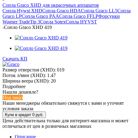
Сопла Graco XHD для окрасочных аппаратов
Сопла Hywst XHD
Сопла Graco HDA
Сопла Graco LL5
Сопла
Graco LP
Сопла Graco PAA
Сопла Graco FFLP
Форсунки
Wagner TradeTip 3
Сопла Sotex
Сопла HYVST
-
Сопло Graco XHD 419
Скачать КП
Размер отверстия (XHD): 019
Поток л/мин (XHD): 1.47
Ширина веера (XHD): 20
Подробнее
Нашли дешевле?
Под заказ
Наши менеджеры обязательно свяжутся с вами и уточнят
условия заказа
Цена действительна только для интернет-магазина и может
отличаться от цен в розничных магазинах
Описание