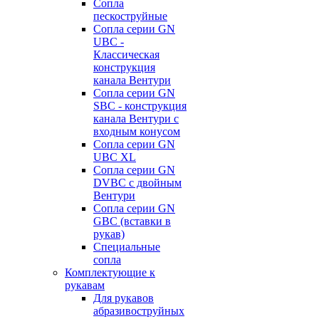
Сопла
пескоструйные
Сопла серии GN
UBC -
Классическая
конструкция
канала Вентури
Сопла серии GN
SBC - конструкция
канала Вентури c
входным конусом
Сопла серии GN
UBC XL
Сопла серии GN
DVBC с двойным
Вентури
Сопла серии GN
GBC (вставки в
рукав)
Специальные
сопла
Комплектующие к
рукавам
Для рукавов
абразивоструйных