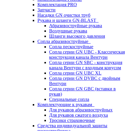
Комплектация PRO
Запчасти
Насадки GN очистки труб
Рукава и шланги GN-BLAST
Абразивоструйные рукава
Воздушные рукава
Шланги высокого давления
Сопла абразивоструйные
Сопла пескоструйные
Сопла серии GN UBC - Классическая
конструкция канала Вентури
Сопла серии GN SBC - конструкция
канала Вентури c входным конусом
Сопла серии GN UBC XL
Сопла серии GN DVBC с двойным
Вентури
Сопла серии GN GBC (вставки в
рукав)
Специальные сопла
Комплектующие к рукавам
Для рукавов абразивоструйных
Для рукавов сжатого воздуха
Тросики страховочные
Средства индивидуальной защиты
пескоструйщика