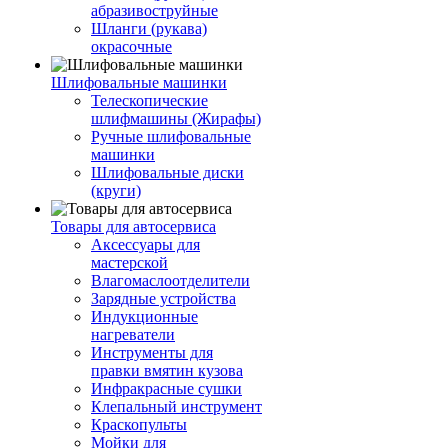
абразивоструйные
Шланги (рукава)
окрасочные
Шлифовальные машинки
Телескопические
шлифмашины (Жирафы)
Ручные шлифовальные
машинки
Шлифовальные диски
(круги)
Товары для автосервиса
Аксессуары для
мастерской
Влагомаслоотделители
Зарядные устройства
Индукционные
нагреватели
Инструменты для
правки вмятин кузова
Инфракрасные сушки
Клепальный инструмент
Краскопульты
Мойки для