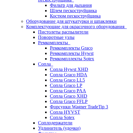
Фильтр для дыхания
Шлем пескоструйщика
Костюм пескоструйщика
Оборудование для штукатурки и шпаклевки
Комплектующие для окрасочного оборудования
Пистолеты распылители
Поворотные узлы
Ремкомплекты
Ремкомплекты Graco
Ремкомплекты Hywst
Ремкомпллекты Sotex
Сопла
Сопла Hywst XHD
Сопла Graco HDA
Сопла Graco LL5
Сопла Graco LP
Сопла Graco PAA
Сопла Graco XHD
Сопла Graco FFLP
Форсунки Wagner TradeTip 3
Сопла HYVST
Сопла Sotex
Соплодержатели
Удлинитель (удочки)