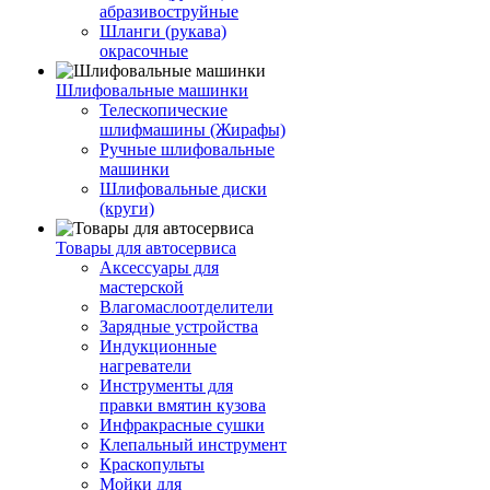
абразивоструйные
Шланги (рукава)
окрасочные
Шлифовальные машинки
Телескопические
шлифмашины (Жирафы)
Ручные шлифовальные
машинки
Шлифовальные диски
(круги)
Товары для автосервиса
Аксессуары для
мастерской
Влагомаслоотделители
Зарядные устройства
Индукционные
нагреватели
Инструменты для
правки вмятин кузова
Инфракрасные сушки
Клепальный инструмент
Краскопульты
Мойки для