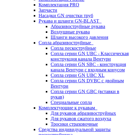
Комплектация PRO
Запчасти
Насадки GN очистки труб
Рукава и шланги GN-BLAST
Абразивоструйные рукава
Воздушные рукава
Шланги высокого давления
Сопла абразивоструйные
Сопла пескоструйные
Сопла серии GN UBC - Классическая
конструкция канала Вентури
Сопла серии GN SBC - конструкция
канала Вентури c входным конусом
Сопла серии GN UBC XL
Сопла серии GN DVBC с двойным
Вентури
Сопла серии GN GBC (вставки в
рукав)
Специальные сопла
Комплектующие к рукавам
Для рукавов абразивоструйных
Для рукавов сжатого воздуха
Тросики страховочные
Средства индивидуальной защиты
пескоструйщика