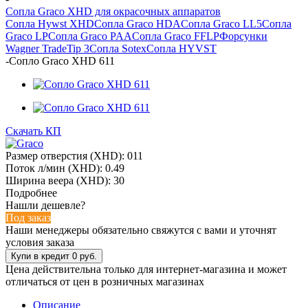
Сопла Graco XHD для окрасочных аппаратов
Сопла Hywst XHD
Сопла Graco HDA
Сопла Graco LL5
Сопла
Graco LP
Сопла Graco PAA
Сопла Graco FFLP
Форсунки
Wagner TradeTip 3
Сопла Sotex
Сопла HYVST
-
Сопло Graco XHD 611
Скачать КП
Размер отверстия (XHD): 011
Поток л/мин (XHD): 0.49
Ширина веера (XHD): 30
Подробнее
Нашли дешевле?
Под заказ
Наши менеджеры обязательно свяжутся с вами и уточнят
условия заказа
Цена действительна только для интернет-магазина и может
отличаться от цен в розничных магазинах
Описание