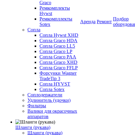
Graco
Ремкомплекты
Hywst
Ремкомпллекты
Подбор
Аренда
Ремонт
Sotex
оборудова
Сопла
Сопла Hywst XHD
Сопла Graco HDA
Сопла Graco LL5
Сопла Graco LP
Сопла Graco PAA
Сопла Graco XHD
Сопла Graco FFLP
Форсунки Wagner
TradeTip 3
Сопла HYVST
Сопла Sotex
Соплодержатели
Удлинитель (удочки)
Фильтры
Валики для окрасочных
аппаратов
Шланги (рукава)
Шланги (рукава)