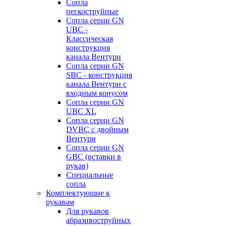
Сопла
пескоструйные
Сопла серии GN
UBC -
Классическая
конструкция
канала Вентури
Сопла серии GN
SBC - конструкция
канала Вентури c
входным конусом
Сопла серии GN
UBC XL
Сопла серии GN
DVBC с двойным
Вентури
Сопла серии GN
GBC (вставки в
рукав)
Специальные
сопла
Комплектующие к
рукавам
Для рукавов
абразивоструйных