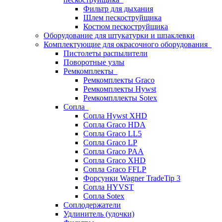
Фильтр для дыхания
Шлем пескоструйщика
Костюм пескоструйщика
Оборудование для штукатурки и шпаклевки
Комплектующие для окрасочного оборудования
Пистолеты распылители
Поворотные узлы
Ремкомплекты
Ремкомплекты Graco
Ремкомплекты Hywst
Ремкомпллекты Sotex
Сопла
Сопла Hywst XHD
Сопла Graco HDA
Сопла Graco LL5
Сопла Graco LP
Сопла Graco PAA
Сопла Graco XHD
Сопла Graco FFLP
Форсунки Wagner TradeTip 3
Сопла HYVST
Сопла Sotex
Соплодержатели
Удлинитель (удочки)