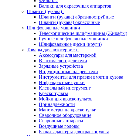
Фильтры
Валики для окрасочных аппаратов
Шланги (рукава)
Шланги (рукава) абразивоструйные
Шланги (рукава) окрасочные
Шлифовальные машинки
Телескопические шлифмашины (Жирафы)
Ручные шлифовальные машинки
Шлифовальные диски (круги)
Товары для автосервиса
Аксессуары для мастерской
Влагомаслоотделители
Зарядные устройства
Индукционные нагреватели
Инструменты для правки вмятин кузова
Инфракрасные сушки
Клепальный инструмент
Краскопульты
Мойки для краскопультов
Принадлежности
Манометры на краскопульт
Сварочное оборудование
Сварочные аппараты
Воздушные головы
Бачки, адаптеры для краскопульта