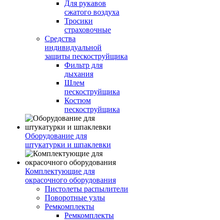
Для рукавов
сжатого воздуха
Тросики
страховочные
Средства
индивидуальной
защиты пескоструйщика
Фильтр для
дыхания
Шлем
пескоструйщика
Костюм
пескоструйщика
Оборудование для
штукатурки и шпаклевки
Комплектующие для
окрасочного оборудования
Пистолеты распылители
Поворотные узлы
Ремкомплекты
Ремкомплекты