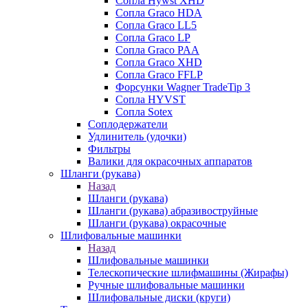
Сопла Hywst XHD
Сопла Graco HDA
Сопла Graco LL5
Сопла Graco LP
Сопла Graco PAA
Сопла Graco XHD
Сопла Graco FFLP
Форсунки Wagner TradeTip 3
Сопла HYVST
Сопла Sotex
Соплодержатели
Удлинитель (удочки)
Фильтры
Валики для окрасочных аппаратов
Шланги (рукава)
Назад
Шланги (рукава)
Шланги (рукава) абразивоструйные
Шланги (рукава) окрасочные
Шлифовальные машинки
Назад
Шлифовальные машинки
Телескопические шлифмашины (Жирафы)
Ручные шлифовальные машинки
Шлифовальные диски (круги)