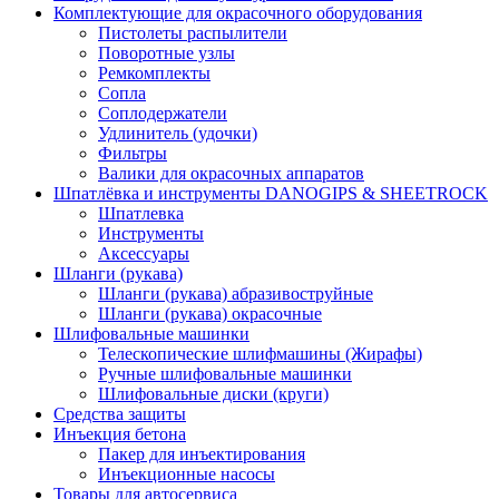
Комплектующие для окрасочного оборудования
Пистолеты распылители
Поворотные узлы
Ремкомплекты
Сопла
Соплодержатели
Удлинитель (удочки)
Фильтры
Валики для окрасочных аппаратов
Шпатлёвка и инструменты DANOGIPS & SHEETROCK
Шпатлевка
Инструменты
Аксессуары
Шланги (рукава)
Шланги (рукава) абразивоструйные
Шланги (рукава) окрасочные
Шлифовальные машинки
Телескопические шлифмашины (Жирафы)
Ручные шлифовальные машинки
Шлифовальные диски (круги)
Средства защиты
Инъекция бетона
Пакер для инъектирования
Инъекционные насосы
Товары для автосервиса