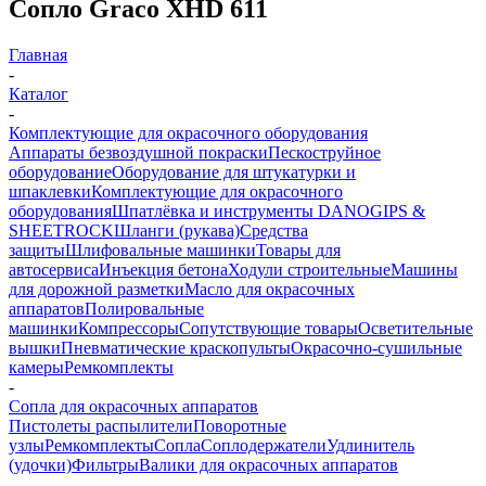
Сопло Graco XHD 611
Главная
-
Каталог
-
Комплектующие для окрасочного оборудования
Аппараты безвоздушной покраски
Пескоструйное
оборудование
Оборудование для штукатурки и
шпаклевки
Комплектующие для окрасочного
оборудования
Шпатлёвка и инструменты DANOGIPS &
SHEETROCK
Шланги (рукава)
Средства
защиты
Шлифовальные машинки
Товары для
автосервиса
Инъекция бетона
Ходули строительные
Машины
для дорожной разметки
Масло для окрасочных
аппаратов
Полировальные
машинки
Компрессоры
Сопутствующие товары
Осветительные
вышки
Пневматические краскопульты
Окрасочно-сушильные
камеры
Ремкомплекты
-
Сопла для окрасочных аппаратов
Пистолеты распылители
Поворотные
узлы
Ремкомплекты
Сопла
Соплодержатели
Удлинитель
(удочки)
Фильтры
Валики для окрасочных аппаратов
-