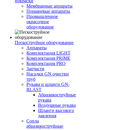
покраски
Мембранные аппараты
Поршневые аппараты
Промышленное
окрасочное
оборудование
Пескоструйное оборудование
Аппараты
Комплектация LIGHT
Комплектация PRIME
Комплектация PRO
Запчасти
Насадки GN очистки
труб
Рукава и шланги GN-
BLAST
Абразивоструйные
рукава
Воздушные рукава
Шланги высокого
давления
Сопла
абразивоструйные