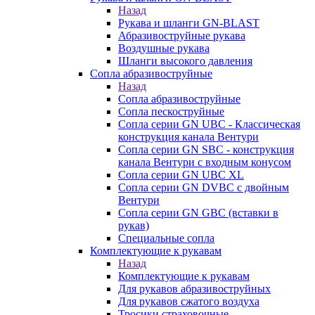
Назад
Рукава и шланги GN-BLAST
Абразивоструйные рукава
Воздушные рукава
Шланги высокого давления
Сопла абразивоструйные
Назад
Сопла абразивоструйные
Сопла пескоструйные
Сопла серии GN UBC - Классическая
конструкция канала Вентури
Сопла серии GN SBC - конструкция
канала Вентури c входным конусом
Сопла серии GN UBC XL
Сопла серии GN DVBC с двойным
Вентури
Сопла серии GN GBC (вставки в
рукав)
Специальные сопла
Комплектующие к рукавам
Назад
Комплектующие к рукавам
Для рукавов абразивоструйных
Для рукавов сжатого воздуха
Тросики страховочные