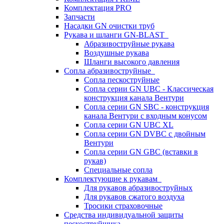
Комплектация PRO
Запчасти
Насадки GN очистки труб
Рукава и шланги GN-BLAST
Абразивоструйные рукава
Воздушные рукава
Шланги высокого давления
Сопла абразивоструйные
Сопла пескоструйные
Сопла серии GN UBC - Классическая
конструкция канала Вентури
Сопла серии GN SBC - конструкция
канала Вентури c входным конусом
Сопла серии GN UBC XL
Сопла серии GN DVBC с двойным
Вентури
Сопла серии GN GBC (вставки в
рукав)
Специальные сопла
Комплектующие к рукавам
Для рукавов абразивоструйных
Для рукавов сжатого воздуха
Тросики страховочные
Средства индивидуальной защиты
пескоструйщика