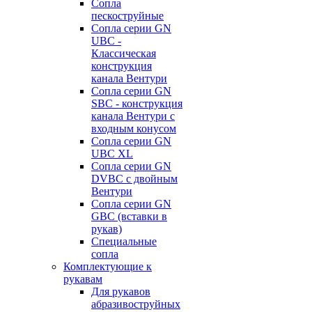
Сопла
пескоструйные
Сопла серии GN
UBC -
Классическая
конструкция
канала Вентури
Сопла серии GN
SBC - конструкция
канала Вентури c
входным конусом
Сопла серии GN
UBC XL
Сопла серии GN
DVBC с двойным
Вентури
Сопла серии GN
GBC (вставки в
рукав)
Специальные
сопла
Комплектующие к
рукавам
Для рукавов
абразивоструйных