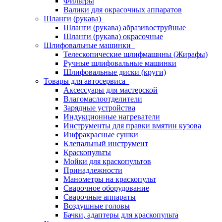
Фильтры
Валики для окрасочных аппаратов
Шланги (рукава)
Шланги (рукава) абразивоструйные
Шланги (рукава) окрасочные
Шлифовальные машинки
Телескопические шлифмашины (Жирафы)
Ручные шлифовальные машинки
Шлифовальные диски (круги)
Товары для автосервиса
Аксессуары для мастерской
Влагомаслоотделители
Зарядные устройства
Индукционные нагреватели
Инструменты для правки вмятин кузова
Инфракрасные сушки
Клепальный инструмент
Краскопульты
Мойки для краскопультов
Принадлежности
Манометры на краскопульт
Сварочное оборудование
Сварочные аппараты
Воздушные головы
Бачки, адаптеры для краскопульта