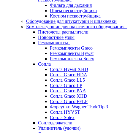
Фильтр для дыхания
Шлем пескоструйщика
Костюм пескоструйщика
Оборудование для штукатурки и шпаклевки
Комплектующие для окрасочного оборудования
Пистолеты распылители
Поворотные узлы
Ремкомплекты
Ремкомплекты Graco
Ремкомплекты Hywst
Ремкомпллекты Sotex
Сопла
Сопла Hywst XHD
Сопла Graco HDA
Сопла Graco LL5
Сопла Graco LP
Сопла Graco PAA
Сопла Graco XHD
Сопла Graco FFLP
Форсунки Wagner TradeTip 3
Сопла HYVST
Сопла Sotex
Соплодержатели
Удлинитель (удочки)