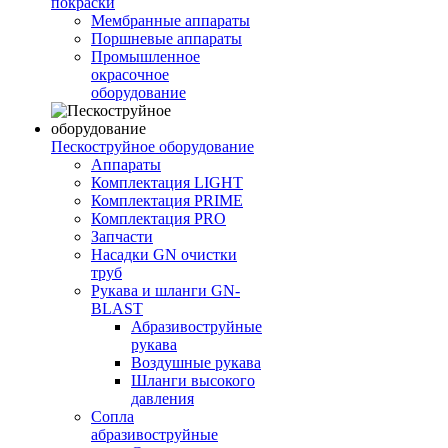
покраски
Мембранные аппараты
Поршневые аппараты
Промышленное
окрасочное
оборудование
Пескоструйное оборудование
Аппараты
Комплектация LIGHT
Комплектация PRIME
Комплектация PRO
Запчасти
Насадки GN очистки
труб
Рукава и шланги GN-
BLAST
Абразивоструйные
рукава
Воздушные рукава
Шланги высокого
давления
Сопла
абразивоструйные