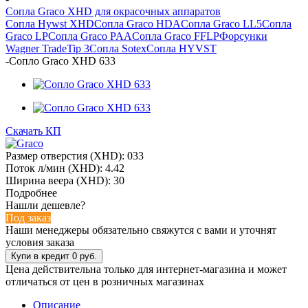
Сопла Graco XHD для окрасочных аппаратов
Сопла Hywst XHD
Сопла Graco HDA
Сопла Graco LL5
Сопла
Graco LP
Сопла Graco PAA
Сопла Graco FFLP
Форсунки
Wagner TradeTip 3
Сопла Sotex
Сопла HYVST
-
Сопло Graco XHD 633
Скачать КП
Размер отверстия (XHD): 033
Поток л/мин (XHD): 4.42
Ширина веера (XHD): 30
Подробнее
Нашли дешевле?
Под заказ
Наши менеджеры обязательно свяжутся с вами и уточнят
условия заказа
Цена действительна только для интернет-магазина и может
отличаться от цен в розничных магазинах
Описание