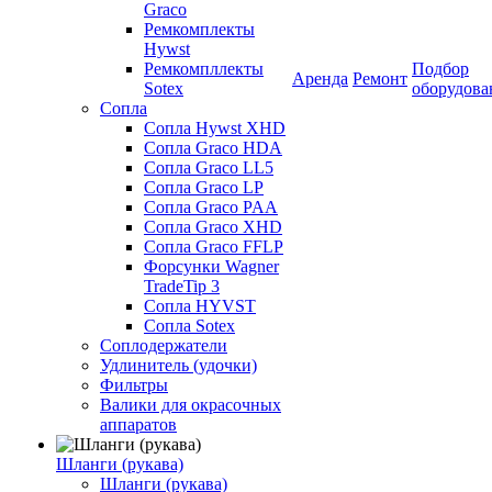
Graco
Ремкомплекты
Hywst
Ремкомпллекты
Подбор
Аренда
Ремонт
Sotex
оборудова
Сопла
Сопла Hywst XHD
Сопла Graco HDA
Сопла Graco LL5
Сопла Graco LP
Сопла Graco PAA
Сопла Graco XHD
Сопла Graco FFLP
Форсунки Wagner
TradeTip 3
Сопла HYVST
Сопла Sotex
Соплодержатели
Удлинитель (удочки)
Фильтры
Валики для окрасочных
аппаратов
Шланги (рукава)
Шланги (рукава)