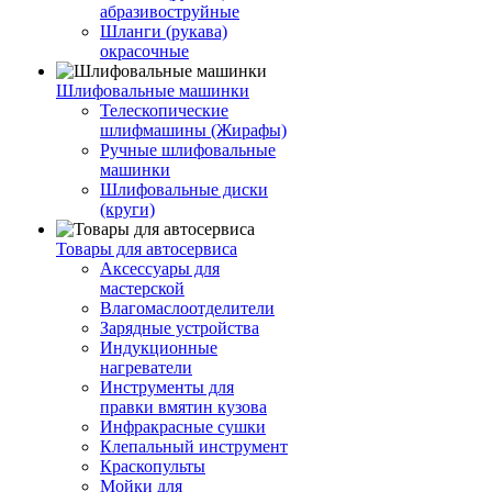
абразивоструйные
Шланги (рукава)
окрасочные
Шлифовальные машинки
Телескопические
шлифмашины (Жирафы)
Ручные шлифовальные
машинки
Шлифовальные диски
(круги)
Товары для автосервиса
Аксессуары для
мастерской
Влагомаслоотделители
Зарядные устройства
Индукционные
нагреватели
Инструменты для
правки вмятин кузова
Инфракрасные сушки
Клепальный инструмент
Краскопульты
Мойки для