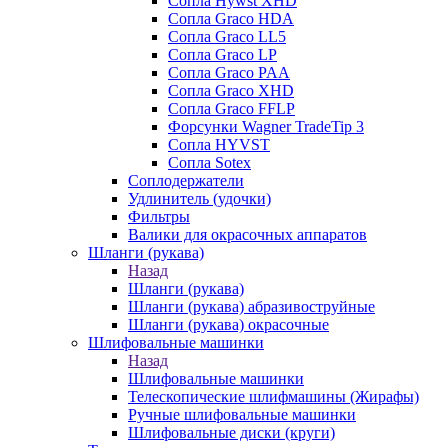
Сопла Hywst XHD
Сопла Graco HDA
Сопла Graco LL5
Сопла Graco LP
Сопла Graco PAA
Сопла Graco XHD
Сопла Graco FFLP
Форсунки Wagner TradeTip 3
Сопла HYVST
Сопла Sotex
Соплодержатели
Удлинитель (удочки)
Фильтры
Валики для окрасочных аппаратов
Шланги (рукава)
Назад
Шланги (рукава)
Шланги (рукава) абразивоструйные
Шланги (рукава) окрасочные
Шлифовальные машинки
Назад
Шлифовальные машинки
Телескопические шлифмашины (Жирафы)
Ручные шлифовальные машинки
Шлифовальные диски (круги)