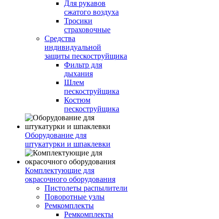
Для рукавов
сжатого воздуха
Тросики
страховочные
Средства
индивидуальной
защиты пескоструйщика
Фильтр для
дыхания
Шлем
пескоструйщика
Костюм
пескоструйщика
Оборудование для
штукатурки и шпаклевки
Комплектующие для
окрасочного оборудования
Пистолеты распылители
Поворотные узлы
Ремкомплекты
Ремкомплекты