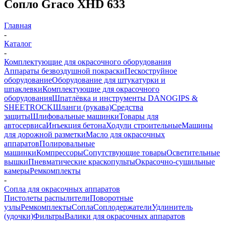
Сопло Graco XHD 633
Главная
-
Каталог
-
Комплектующие для окрасочного оборудования
Аппараты безвоздушной покраски
Пескоструйное
оборудование
Оборудование для штукатурки и
шпаклевки
Комплектующие для окрасочного
оборудования
Шпатлёвка и инструменты DANOGIPS &
SHEETROCK
Шланги (рукава)
Средства
защиты
Шлифовальные машинки
Товары для
автосервиса
Инъекция бетона
Ходули строительные
Машины
для дорожной разметки
Масло для окрасочных
аппаратов
Полировальные
машинки
Компрессоры
Сопутствующие товары
Осветительные
вышки
Пневматические краскопульты
Окрасочно-сушильные
камеры
Ремкомплекты
-
Сопла для окрасочных аппаратов
Пистолеты распылители
Поворотные
узлы
Ремкомплекты
Сопла
Соплодержатели
Удлинитель
(удочки)
Фильтры
Валики для окрасочных аппаратов
-