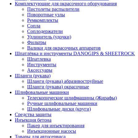
Комплектующие для окрасочного оборудования
Пистолеты распылители
Поворотные узлы
Ремкомплекты
Сопла
Соплодержатели
Удлинитель (удочки)
Фильтры
Валики для окрасочных аппаратов
Шпатлёвка и инструменты DANOGIPS & SHEETROCK
Шпатлевка
Инструменты
Аксессуары
Шланги (рукава)
Шланги (рукава) абразивоструйные
Шланги (рукава) окрасочные
Шлифовальные машинки
Телескопические шлифмашины (Жирафы)
Ручные шлифовальные машинки
Шлифовальные диски (круги)
Средства защиты
Инъекция бетона
Пакер для инъектирования
Инъекционные насосы
Товары для автосервиса