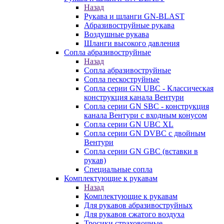
Назад
Рукава и шланги GN-BLAST
Абразивоструйные рукава
Воздушные рукава
Шланги высокого давления
Сопла абразивоструйные
Назад
Сопла абразивоструйные
Сопла пескоструйные
Сопла серии GN UBC - Классическая
конструкция канала Вентури
Сопла серии GN SBC - конструкция
канала Вентури c входным конусом
Сопла серии GN UBC XL
Сопла серии GN DVBC с двойным
Вентури
Сопла серии GN GBC (вставки в
рукав)
Специальные сопла
Комплектующие к рукавам
Назад
Комплектующие к рукавам
Для рукавов абразивоструйных
Для рукавов сжатого воздуха
Тросики страховочные