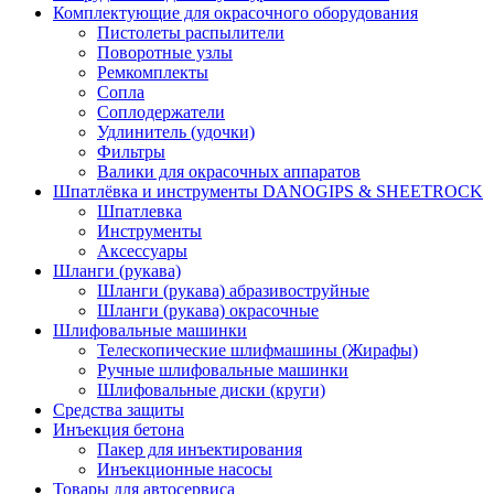
Комплектующие для окрасочного оборудования
Пистолеты распылители
Поворотные узлы
Ремкомплекты
Сопла
Соплодержатели
Удлинитель (удочки)
Фильтры
Валики для окрасочных аппаратов
Шпатлёвка и инструменты DANOGIPS & SHEETROCK
Шпатлевка
Инструменты
Аксессуары
Шланги (рукава)
Шланги (рукава) абразивоструйные
Шланги (рукава) окрасочные
Шлифовальные машинки
Телескопические шлифмашины (Жирафы)
Ручные шлифовальные машинки
Шлифовальные диски (круги)
Средства защиты
Инъекция бетона
Пакер для инъектирования
Инъекционные насосы
Товары для автосервиса