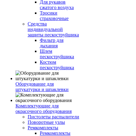
Для рукавов
сжатого воздуха
Тросики
страховочные
Средства
индивидуальной
защиты пескоструйщика
Фильтр для
дыхания
Шлем
пескоструйщика
Костюм
пескоструйщика
Оборудование для
штукатурки и шпаклевки
Комплектующие для
окрасочного оборудования
Пистолеты распылители
Поворотные узлы
Ремкомплекты
Ремкомплекты