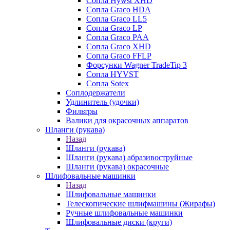
Сопла Hywst XHD
Сопла Graco HDA
Сопла Graco LL5
Сопла Graco LP
Сопла Graco PAA
Сопла Graco XHD
Сопла Graco FFLP
Форсунки Wagner TradeTip 3
Сопла HYVST
Сопла Sotex
Соплодержатели
Удлинитель (удочки)
Фильтры
Валики для окрасочных аппаратов
Шланги (рукава)
Назад
Шланги (рукава)
Шланги (рукава) абразивоструйные
Шланги (рукава) окрасочные
Шлифовальные машинки
Назад
Шлифовальные машинки
Телескопические шлифмашины (Жирафы)
Ручные шлифовальные машинки
Шлифовальные диски (круги)