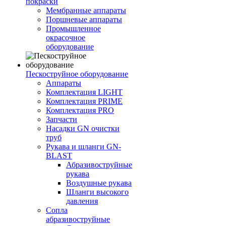
покраски
Мембранные аппараты
Поршневые аппараты
Промышленное
окрасочное
оборудование
Пескоструйное оборудование
Аппараты
Комплектация LIGHT
Комплектация PRIME
Комплектация PRO
Запчасти
Насадки GN очистки
труб
Рукава и шланги GN-
BLAST
Абразивоструйные
рукава
Воздушные рукава
Шланги высокого
давления
Сопла
абразивоструйные