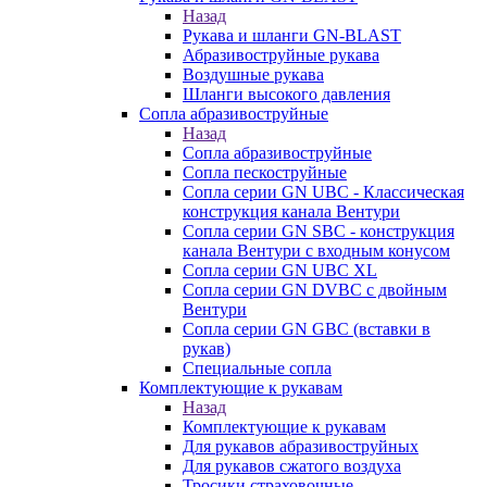
Назад
Рукава и шланги GN-BLAST
Абразивоструйные рукава
Воздушные рукава
Шланги высокого давления
Сопла абразивоструйные
Назад
Сопла абразивоструйные
Сопла пескоструйные
Сопла серии GN UBC - Классическая
конструкция канала Вентури
Сопла серии GN SBC - конструкция
канала Вентури c входным конусом
Сопла серии GN UBC XL
Сопла серии GN DVBC с двойным
Вентури
Сопла серии GN GBC (вставки в
рукав)
Специальные сопла
Комплектующие к рукавам
Назад
Комплектующие к рукавам
Для рукавов абразивоструйных
Для рукавов сжатого воздуха
Тросики страховочные