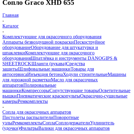
Сопло Graco XHD 655
Главная
-
Каталог
-
Комплектующие для окрасочного оборудования
Аппараты безвоздушной покраски
Пескоструйное
оборудование
Оборудование для штукатурки и
шпаклевки
Комплектующие для окрасочного
оборудования
Шпатлёвка и инструменты DANOGIPS &
SHEETROCK
Шланги (рукава)
Средства
защиты
Шлифовальные машинки
Товары для
автосервиса
Инъекция бетона
Ходули строительные
Машины
для дорожной разметки
Масло для окрасочных
аппаратов
Полировальные
машинки
Компрессоры
Сопутствующие товары
Осветительные
вышки
Пневматические краскопульты
Окрасочно-сушильные
камеры
Ремкомплекты
-
Сопла для окрасочных аппаратов
Пистолеты распылители
Поворотные
узлы
Ремкомплекты
Сопла
Соплодержатели
Удлинитель
(удочки)
Фильтры
Валики для окрасочных аппаратов
-