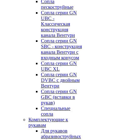
Сопла
пескоструйные
Сопла серии GN
UBC -
Классическая
конструкция
канала Вентури
Сопла серии GN
SBC - конструкция
канала Вентури c
входным конусом
Сопла серии GN
UBC XL
Сопла серии GN
DVBC с двойным
Вентури
Сопла серии GN
GBC (вставки в
рукав)
Специальные
сопла
Комплектующие к
рукавам
Для рукавов
абразивоструйных