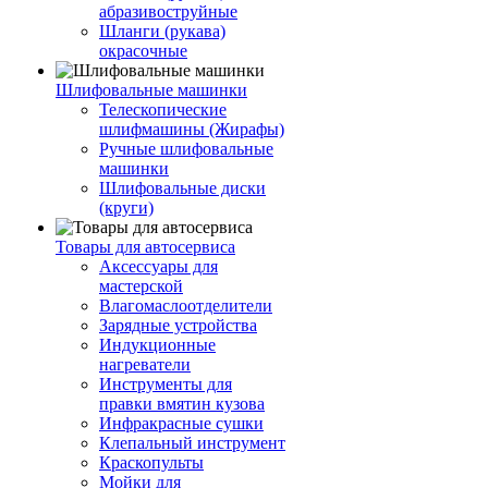
абразивоструйные
Шланги (рукава)
окрасочные
Шлифовальные машинки
Телескопические
шлифмашины (Жирафы)
Ручные шлифовальные
машинки
Шлифовальные диски
(круги)
Товары для автосервиса
Аксессуары для
мастерской
Влагомаслоотделители
Зарядные устройства
Индукционные
нагреватели
Инструменты для
правки вмятин кузова
Инфракрасные сушки
Клепальный инструмент
Краскопульты
Мойки для