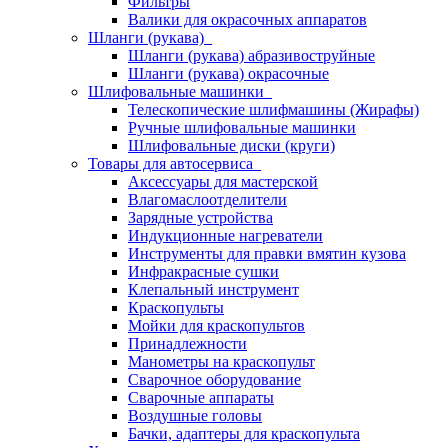
Фильтры
Валики для окрасочных аппаратов
Шланги (рукава)
Шланги (рукава) абразивоструйные
Шланги (рукава) окрасочные
Шлифовальные машинки
Телескопические шлифмашины (Жирафы)
Ручные шлифовальные машинки
Шлифовальные диски (круги)
Товары для автосервиса
Аксессуары для мастерской
Влагомаслоотделители
Зарядные устройства
Индукционные нагреватели
Инструменты для правки вмятин кузова
Инфракрасные сушки
Клепальный инструмент
Краскопульты
Мойки для краскопультов
Принадлежности
Манометры на краскопульт
Сварочное оборудование
Сварочные аппараты
Воздушные головы
Бачки, адаптеры для краскопульта