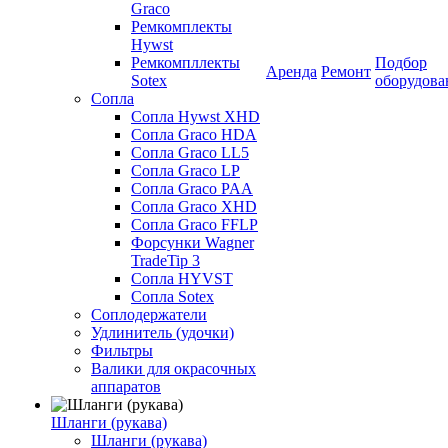
Graco
Ремкомплекты
Hywst
Ремкомпллекты
Подбор
Аренда
Ремонт
Sotex
оборудова
Сопла
Сопла Hywst XHD
Сопла Graco HDA
Сопла Graco LL5
Сопла Graco LP
Сопла Graco PAA
Сопла Graco XHD
Сопла Graco FFLP
Форсунки Wagner
TradeTip 3
Сопла HYVST
Сопла Sotex
Соплодержатели
Удлинитель (удочки)
Фильтры
Валики для окрасочных
аппаратов
Шланги (рукава)
Шланги (рукава)