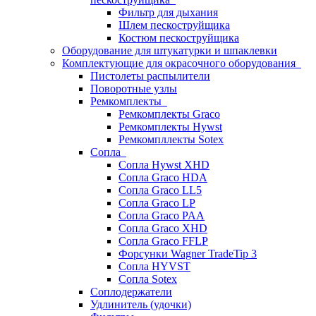
Фильтр для дыхания
Шлем пескоструйщика
Костюм пескоструйщика
Оборудование для штукатурки и шпаклевки
Комплектующие для окрасочного оборудования
Пистолеты распылители
Поворотные узлы
Ремкомплекты
Ремкомплекты Graco
Ремкомплекты Hywst
Ремкомпллекты Sotex
Сопла
Сопла Hywst XHD
Сопла Graco HDA
Сопла Graco LL5
Сопла Graco LP
Сопла Graco PAA
Сопла Graco XHD
Сопла Graco FFLP
Форсунки Wagner TradeTip 3
Сопла HYVST
Сопла Sotex
Соплодержатели
Удлинитель (удочки)