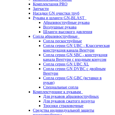
Комплектация PRO
Запчасти
Насадки GN очистки труб
Рукава и шланги GN-BLAST
Абразивоструйные рукава
Воздушные рукава
Шланги высокого давления
Сопла абразивоструйные
Сопла пескоструйные
Сопла серии GN UBC - Классическая
конструкция канала Вентури
Сопла серии GN SBC - конструкция
канала Вентури c входным конусом
Сопла серии GN UBC XL
Сопла серии GN DVBC с двойным
Вентури
Сопла серии GN GBC (вставки в
рукав)
Специальные сопла
Комплектующие к рукавам
Для рукавов абразивоструйных
Для рукавов сжатого воздуха
Тросики страховочные
Средства индивидуальной защиты
пескоструйщика