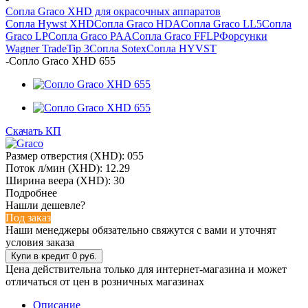
Сопла Graco XHD для окрасочных аппаратов
Сопла Hywst XHD
Сопла Graco HDA
Сопла Graco LL5
Сопла
Graco LP
Сопла Graco PAA
Сопла Graco FFLP
Форсунки
Wagner TradeTip 3
Сопла Sotex
Сопла HYVST
-
Сопло Graco XHD 655
Скачать КП
Размер отверстия (XHD): 055
Поток л/мин (XHD): 12.29
Ширина веера (XHD): 30
Подробнее
Нашли дешевле?
Под заказ
Наши менеджеры обязательно свяжутся с вами и уточнят
условия заказа
Цена действительна только для интернет-магазина и может
отличаться от цен в розничных магазинах
Описание