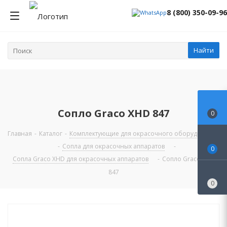
8 (800) 350-09-96
Найти
Сопло Graco XHD 847
0
Главная
-
Каталог
-
Комплектующие для окрасочного оборудования
-
Сопла для окрасочных аппаратов
-
0
Сопла Graco XHD для окрасочных аппаратов
-
Сопло Graco XHD
847
0