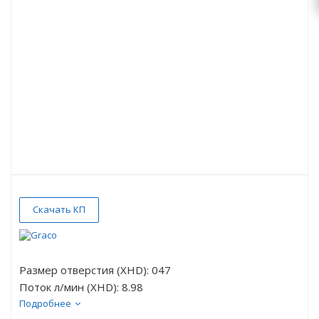
Скачать КП
Размер отверстия (XHD): 047
Поток л/мин (XHD): 8.98
Ширина веера (XHD): 40
Подробнее