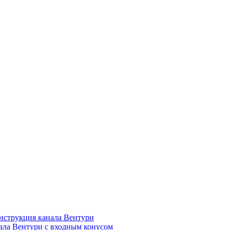
нструкция канала Вентури
ала Вентури c входным конусом