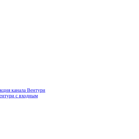
кция канала Вентури
ентури c входным