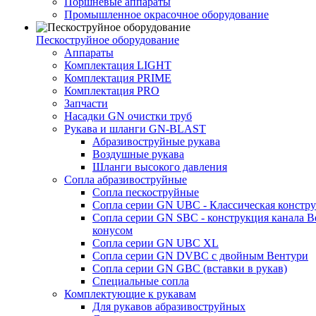
Поршневые аппараты
Промышленное окрасочное оборудование
Пескоструйное оборудование
Аппараты
Комплектация LIGHT
Комплектация PRIME
Комплектация PRO
Запчасти
Насадки GN очистки труб
Рукава и шланги GN-BLAST
Абразивоструйные рукава
Воздушные рукава
Шланги высокого давления
Сопла абразивоструйные
Сопла пескоструйные
Сопла серии GN UBC - Классическая констру
Сопла серии GN SBC - конструкция канала В
конусом
Сопла серии GN UBC XL
Сопла серии GN DVBC с двойным Вентури
Сопла серии GN GBC (вставки в рукав)
Специальные сопла
Комплектующие к рукавам
Для рукавов абразивоструйных