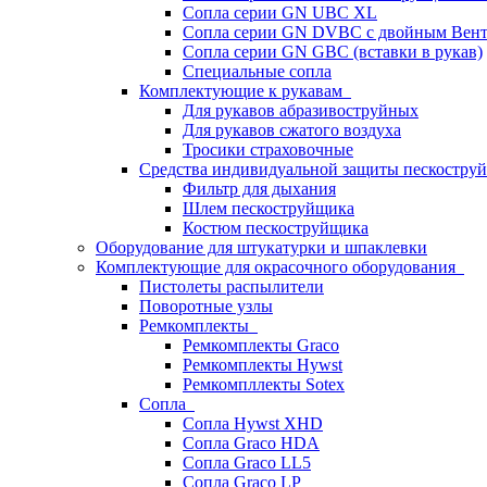
Сопла серии GN UBC XL
Сопла серии GN DVBC с двойным Вен
Сопла серии GN GBC (вставки в рукав)
Специальные сопла
Комплектующие к рукавам
Для рукавов абразивоструйных
Для рукавов сжатого воздуха
Тросики страховочные
Средства индивидуальной защиты пескостр
Фильтр для дыхания
Шлем пескоструйщика
Костюм пескоструйщика
Оборудование для штукатурки и шпаклевки
Комплектующие для окрасочного оборудования
Пистолеты распылители
Поворотные узлы
Ремкомплекты
Ремкомплекты Graco
Ремкомплекты Hywst
Ремкомпллекты Sotex
Сопла
Сопла Hywst XHD
Сопла Graco HDA
Сопла Graco LL5
Сопла Graco LP