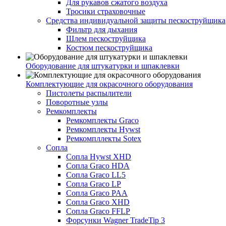
Для рукавов сжатого воздуха
Тросики страховочные
Средства индивидуальной защиты пескоструйщика
Фильтр для дыхания
Шлем пескоструйщика
Костюм пескоструйщика
Оборудование для штукатурки и шпаклевки
Комплектующие для окрасочного оборудования
Пистолеты распылители
Поворотные узлы
Ремкомплекты
Ремкомплекты Graco
Ремкомплекты Hywst
Ремкомпллекты Sotex
Сопла
Сопла Hywst XHD
Сопла Graco HDA
Сопла Graco LL5
Сопла Graco LP
Сопла Graco PAA
Сопла Graco XHD
Сопла Graco FFLP
Форсунки Wagner TradeTip 3