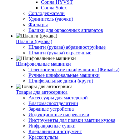
Сопла HYVST
Сопла Sotex
Соплодержатели
Удлинитель (удочки)
Фильтры
Валики для окрасочных аппаратов
Шланги (рукава)
Шланги (рукава) абразивоструйные
Шланги (рукава) окрасочные
Шлифовальные машинки
Телескопические шлифмашины (Жирафы)
Ручные шлифовальные машинки
Шлифовальные диски (круги)
Товары для автосервиса
Аксессуары для мастерской
Влагомаслоотделители
Зарядные устройства
Индукционные нагреватели
Инструменты для правки вмятин кузова
Инфракрасные сушки
Клепальный инструмент
Краскопульты