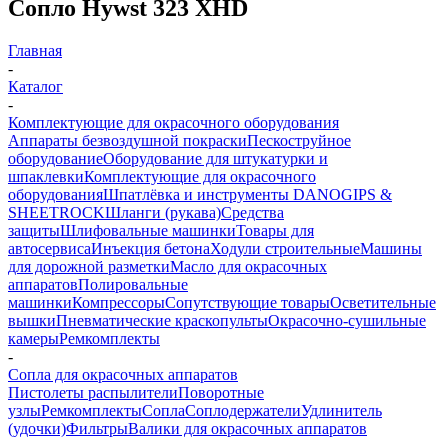
Сопло Hywst 323 XHD
Главная
-
Каталог
-
Комплектующие для окрасочного оборудования
Аппараты безвоздушной покраски
Пескоструйное
оборудование
Оборудование для штукатурки и
шпаклевки
Комплектующие для окрасочного
оборудования
Шпатлёвка и инструменты DANOGIPS &
SHEETROCK
Шланги (рукава)
Средства
защиты
Шлифовальные машинки
Товары для
автосервиса
Инъекция бетона
Ходули строительные
Машины
для дорожной разметки
Масло для окрасочных
аппаратов
Полировальные
машинки
Компрессоры
Сопутствующие товары
Осветительные
вышки
Пневматические краскопульты
Окрасочно-сушильные
камеры
Ремкомплекты
-
Сопла для окрасочных аппаратов
Пистолеты распылители
Поворотные
узлы
Ремкомплекты
Сопла
Соплодержатели
Удлинитель
(удочки)
Фильтры
Валики для окрасочных аппаратов
-