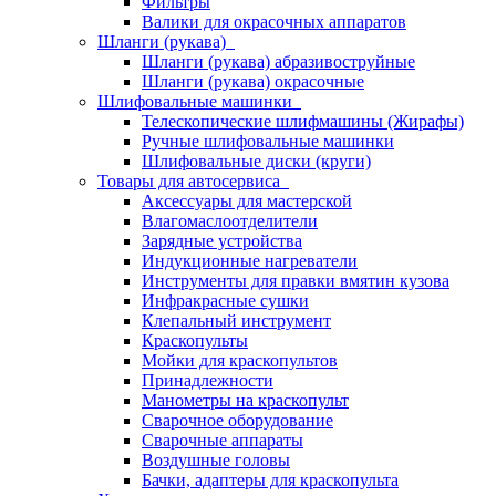
Фильтры
Валики для окрасочных аппаратов
Шланги (рукава)
Шланги (рукава) абразивоструйные
Шланги (рукава) окрасочные
Шлифовальные машинки
Телескопические шлифмашины (Жирафы)
Ручные шлифовальные машинки
Шлифовальные диски (круги)
Товары для автосервиса
Аксессуары для мастерской
Влагомаслоотделители
Зарядные устройства
Индукционные нагреватели
Инструменты для правки вмятин кузова
Инфракрасные сушки
Клепальный инструмент
Краскопульты
Мойки для краскопультов
Принадлежности
Манометры на краскопульт
Сварочное оборудование
Сварочные аппараты
Воздушные головы
Бачки, адаптеры для краскопульта