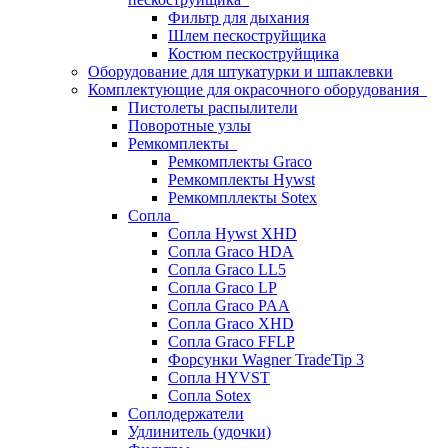
Фильтр для дыхания
Шлем пескоструйщика
Костюм пескоструйщика
Оборудование для штукатурки и шпаклевки
Комплектующие для окрасочного оборудования
Пистолеты распылители
Поворотные узлы
Ремкомплекты
Ремкомплекты Graco
Ремкомплекты Hywst
Ремкомпллекты Sotex
Сопла
Сопла Hywst XHD
Сопла Graco HDA
Сопла Graco LL5
Сопла Graco LP
Сопла Graco PAA
Сопла Graco XHD
Сопла Graco FFLP
Форсунки Wagner TradeTip 3
Сопла HYVST
Сопла Sotex
Соплодержатели
Удлинитель (удочки)