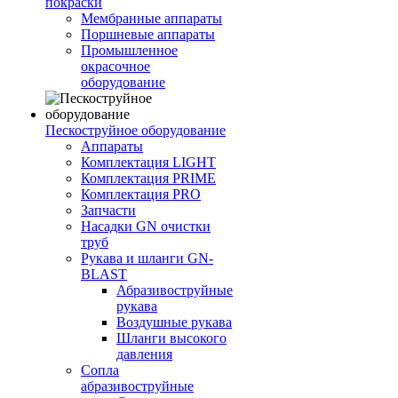
покраски
Мембранные аппараты
Поршневые аппараты
Промышленное
окрасочное
оборудование
Пескоструйное оборудование
Аппараты
Комплектация LIGHT
Комплектация PRIME
Комплектация PRO
Запчасти
Насадки GN очистки
труб
Рукава и шланги GN-
BLAST
Абразивоструйные
рукава
Воздушные рукава
Шланги высокого
давления
Сопла
абразивоструйные