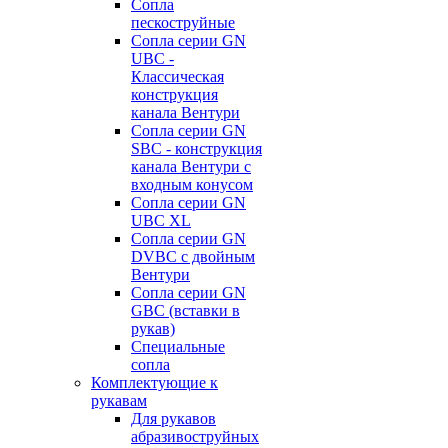
Сопла
пескоструйные
Сопла серии GN
UBC -
Классическая
конструкция
канала Вентури
Сопла серии GN
SBC - конструкция
канала Вентури c
входным конусом
Сопла серии GN
UBC XL
Сопла серии GN
DVBC с двойным
Вентури
Сопла серии GN
GBC (вставки в
рукав)
Специальные
сопла
Комплектующие к
рукавам
Для рукавов
абразивоструйных