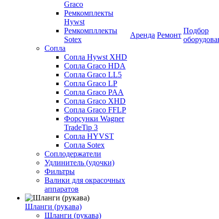
Graco
Ремкомплекты
Hywst
Ремкомпллекты
Подбор
Аренда
Ремонт
Sotex
оборудова
Сопла
Сопла Hywst XHD
Сопла Graco HDA
Сопла Graco LL5
Сопла Graco LP
Сопла Graco PAA
Сопла Graco XHD
Сопла Graco FFLP
Форсунки Wagner
TradeTip 3
Сопла HYVST
Сопла Sotex
Соплодержатели
Удлинитель (удочки)
Фильтры
Валики для окрасочных
аппаратов
Шланги (рукава)
Шланги (рукава)