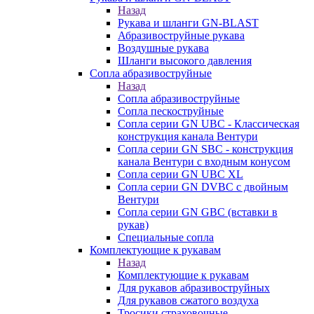
Назад
Рукава и шланги GN-BLAST
Абразивоструйные рукава
Воздушные рукава
Шланги высокого давления
Сопла абразивоструйные
Назад
Сопла абразивоструйные
Сопла пескоструйные
Сопла серии GN UBC - Классическая
конструкция канала Вентури
Сопла серии GN SBC - конструкция
канала Вентури c входным конусом
Сопла серии GN UBC XL
Сопла серии GN DVBC с двойным
Вентури
Сопла серии GN GBC (вставки в
рукав)
Специальные сопла
Комплектующие к рукавам
Назад
Комплектующие к рукавам
Для рукавов абразивоструйных
Для рукавов сжатого воздуха
Тросики страховочные