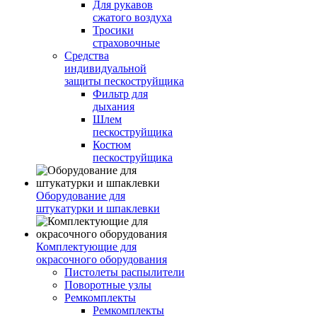
Для рукавов
сжатого воздуха
Тросики
страховочные
Средства
индивидуальной
защиты пескоструйщика
Фильтр для
дыхания
Шлем
пескоструйщика
Костюм
пескоструйщика
Оборудование для
штукатурки и шпаклевки
Комплектующие для
окрасочного оборудования
Пистолеты распылители
Поворотные узлы
Ремкомплекты
Ремкомплекты