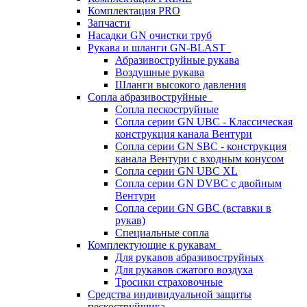
Комплектация PRO
Запчасти
Насадки GN очистки труб
Рукава и шланги GN-BLAST
Абразивоструйные рукава
Воздушные рукава
Шланги высокого давления
Сопла абразивоструйные
Сопла пескоструйные
Сопла серии GN UBC - Классическая
конструкция канала Вентури
Сопла серии GN SBC - конструкция
канала Вентури c входным конусом
Сопла серии GN UBC XL
Сопла серии GN DVBC с двойным
Вентури
Сопла серии GN GBC (вставки в
рукав)
Специальные сопла
Комплектующие к рукавам
Для рукавов абразивоструйных
Для рукавов сжатого воздуха
Тросики страховочные
Средства индивидуальной защиты
пескоструйщика