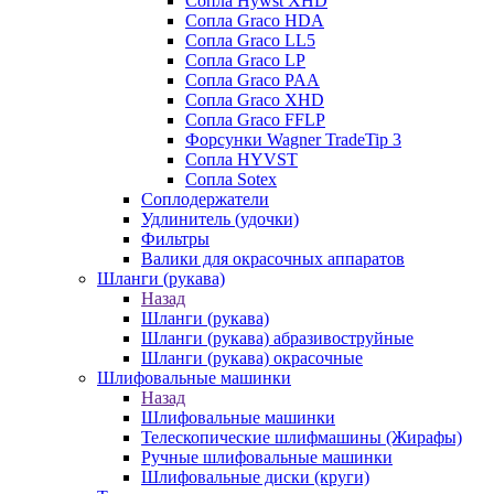
Сопла Hywst XHD
Сопла Graco HDA
Сопла Graco LL5
Сопла Graco LP
Сопла Graco PAA
Сопла Graco XHD
Сопла Graco FFLP
Форсунки Wagner TradeTip 3
Сопла HYVST
Сопла Sotex
Соплодержатели
Удлинитель (удочки)
Фильтры
Валики для окрасочных аппаратов
Шланги (рукава)
Назад
Шланги (рукава)
Шланги (рукава) абразивоструйные
Шланги (рукава) окрасочные
Шлифовальные машинки
Назад
Шлифовальные машинки
Телескопические шлифмашины (Жирафы)
Ручные шлифовальные машинки
Шлифовальные диски (круги)