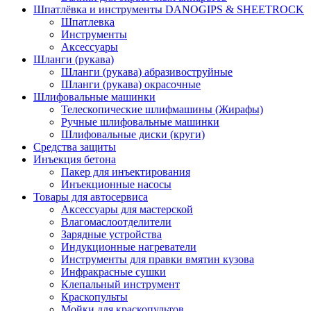
Шпатлёвка и инструменты DANOGIPS & SHEETROCK
Шпатлевка
Инструменты
Аксессуары
Шланги (рукава)
Шланги (рукава) абразивоструйные
Шланги (рукава) окрасочные
Шлифовальные машинки
Телескопические шлифмашины (Жирафы)
Ручные шлифовальные машинки
Шлифовальные диски (круги)
Средства защиты
Инъекция бетона
Пакер для инъектирования
Инъекционные насосы
Товары для автосервиса
Аксессуары для мастерской
Влагомаслоотделители
Зарядные устройства
Индукционные нагреватели
Инструменты для правки вмятин кузова
Инфракрасные сушки
Клепальный инструмент
Краскопульты
Мойки для краскопультов