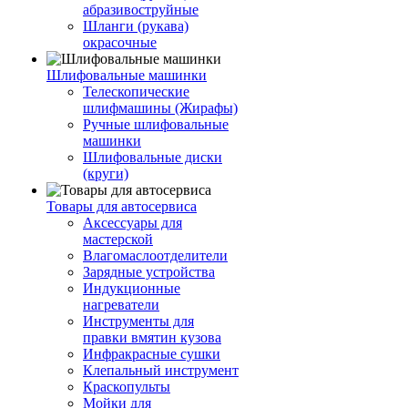
абразивоструйные
Шланги (рукава)
окрасочные
Шлифовальные машинки
Телескопические
шлифмашины (Жирафы)
Ручные шлифовальные
машинки
Шлифовальные диски
(круги)
Товары для автосервиса
Аксессуары для
мастерской
Влагомаслоотделители
Зарядные устройства
Индукционные
нагреватели
Инструменты для
правки вмятин кузова
Инфракрасные сушки
Клепальный инструмент
Краскопульты
Мойки для