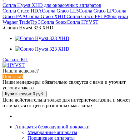
Сопла Hywst XHD для окрасочных аппаратов
Сопла Graco HDA
Сопла Graco LL5
Сопла Graco LP
Сопла
Graco PAA
Сопла Graco XHD
Сопла Graco FFLP
Форсунки
Wagner TradeTip 3
Сопла Sotex
Сопла HYVST
-
Сопло Hywst 323 XHD
Скачать КП
Нашли дешевле?
Под заказ
Наши менеджеры обязательно свяжутся с вами и уточнят
условия заказа
Цена действительна только для интернет-магазина и может
отличаться от цен в розничных магазинах
Аппараты безвоздушной покраски
Мембранные аппараты
Поршневые аппараты