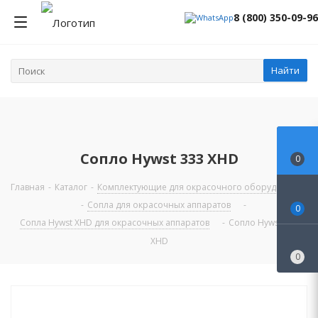
8 (800) 350-09-96
Найти
Сопло Hywst 333 XHD
0
Главная
-
Каталог
-
Комплектующие для окрасочного оборудования
-
Сопла для окрасочных аппаратов
-
0
Сопла Hywst XHD для окрасочных аппаратов
-
Сопло Hywst 333
XHD
0