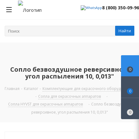
8 (800) 350-09-96
Найти
Сопло безвоздушное реверсивное,
0
угол распыления 10, 0,013"
Главная
-
Каталог
-
Комплектующие для окрасочного оборудования
0
-
Сопла для окрасочных аппаратов
-
Сопла HYVST для окрасочных аппаратов
-
Сопло безвоздушное
реверсивное, угол распыления 10, 0,013"
0