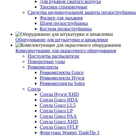
Для рукавов сжатого воздуха
Тросики страховочные
Средства индивидуальной защиты пескоструйщика
Фильтр для дыхания
Шлем пескоструйщика
Костюм пескоструйщика
Оборудование для штукатурки и шпаклевки
Комплектующие для окрасочного оборудования
Пистолеты распылители
Поворотные узлы
Ремкомплекты
Ремкомплекты Graco
Ремкомплекты Hywst
Ремкомпллекты Sotex
Сопла
Сопла Hywst XHD
Сопла Graco HDA
Сопла Graco LL5
Сопла Graco LP
Сопла Graco PAA
Сопла Graco XHD
Сопла Graco FFLP
Форсунки Wagner TradeTip 3