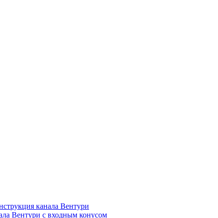
нструкция канала Вентури
ала Вентури c входным конусом