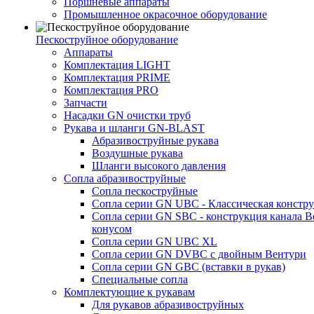
Поршневые аппараты
Промышленное окрасочное оборудование
Пескоструйное оборудование
Аппараты
Комплектация LIGHT
Комплектация PRIME
Комплектация PRO
Запчасти
Насадки GN очистки труб
Рукава и шланги GN-BLAST
Абразивоструйные рукава
Воздушные рукава
Шланги высокого давления
Сопла абразивоструйные
Сопла пескоструйные
Сопла серии GN UBC - Классическая констру
Сопла серии GN SBC - конструкция канала В
конусом
Сопла серии GN UBC XL
Сопла серии GN DVBC с двойным Вентури
Сопла серии GN GBC (вставки в рукав)
Специальные сопла
Комплектующие к рукавам
Для рукавов абразивоструйных