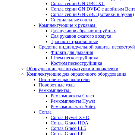
Сопла серии GN UBC XL
Сопла серии GN DVBC с двойным Вен
Сопла серии GN GBC (вставки в рукав)
Специальные сопла
Комплектующие к рукавам
Для рукавов абразивоструйных
Для рукавов сжатого воздуха
Тросики страховочные
Средства индивидуальной защиты пескостр
Фильтр для дыхания
Шлем пескоструйщика
Костюм пескоструйщика
Оборудование для штукатурки и шпаклевки
Комплектующие для окрасочного оборудования
Пистолеты распылители
Поворотные узлы
Ремкомплекты
Ремкомплекты Graco
Ремкомплекты Hywst
Ремкомпллекты Sotex
Сопла
Сопла Hywst XHD
Сопла Graco HDA
Сопла Graco LL5
Сопла Graco LP