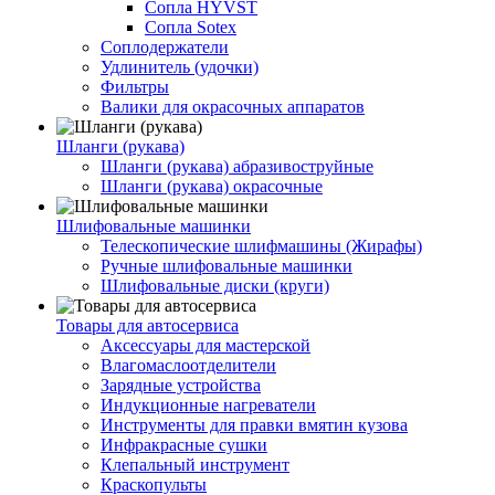
Сопла HYVST
Сопла Sotex
Соплодержатели
Удлинитель (удочки)
Фильтры
Валики для окрасочных аппаратов
Шланги (рукава)
Шланги (рукава) абразивоструйные
Шланги (рукава) окрасочные
Шлифовальные машинки
Телескопические шлифмашины (Жирафы)
Ручные шлифовальные машинки
Шлифовальные диски (круги)
Товары для автосервиса
Аксессуары для мастерской
Влагомаслоотделители
Зарядные устройства
Индукционные нагреватели
Инструменты для правки вмятин кузова
Инфракрасные сушки
Клепальный инструмент
Краскопульты