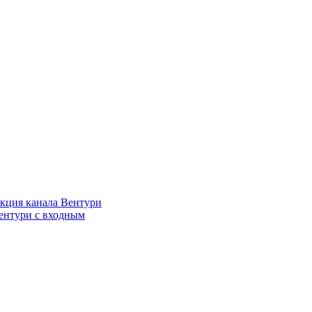
кция канала Вентури
ентури c входным